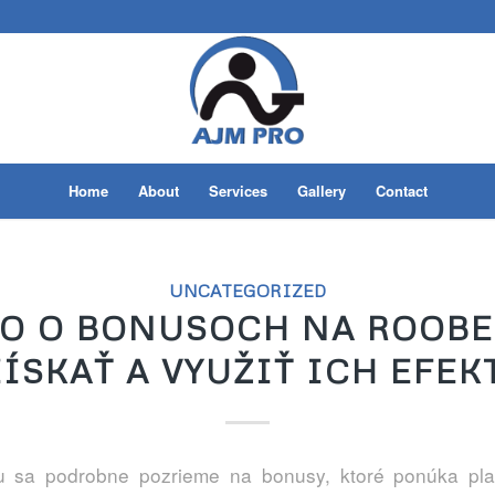
Home
About
Services
Gallery
Contact
UNCATEGORIZED
O O BONUSOCH NA ROOBE
ZÍSKAŤ A VYUŽIŤ ICH EFEK
u sa podrobne pozrieme na bonusy, ktoré ponúka pla