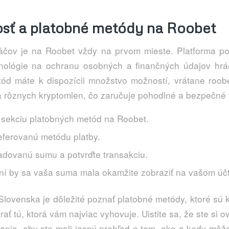
sť a platobné metódy na Roobet
áčov je na Roobet vždy na prvom mieste. Platforma p
hnológie na ochranu osobných a finančných údajov hrá
ód máte k dispozícii množstvo možností, vrátane roob
a rôznych kryptomien, čo zaručuje pohodlné a bezpečné 
a sekciu platobných metód na Roobet.
eferovanú metódu platby.
adovanú sumu a potvrďte transakciu.
ní by sa vaša suma mala okamžite zobraziť na vašom úč
lovenska je dôležité poznať platobné metódy, ktoré sú k
rať tú, ktorá vám najviac vyhovuje. Uistite sa, že ste si ov
ania, aby ste mali jasný prehľad o tom, ako a kedy môže