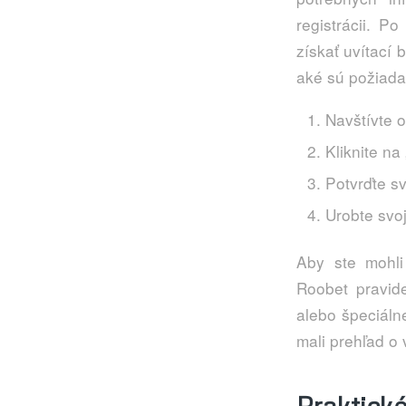
registrácii. P
získať uvítací 
aké sú požiada
Navštívte o
Kliknite na
Potvrďte sv
Urobte svoj
Aby ste mohli
Roobet pravid
alebo špeciálne
mali prehľad o 
Praktick