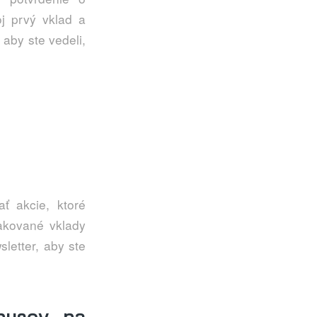
oj prvý vklad a
 aby ste vedeli,
ť akcie, ktoré
akované vklady
sletter, aby ste
onusov na