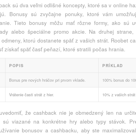
ack sú dva veľmi odlišné koncepty, ktoré sa v online h
jú. Bonusy sú zvyčajne ponuky, ktoré vám umožňuj
anie. Tieto bonusy môžu mať rôzne formy, ako sú uv
ady alebo špeciálne promo akcie. Na druhej strane,
 odmeny, ktorú dostanete späť z vašich strát. Roobet 
získať späť časť peňazí, ktoré stratili počas hrania.
POPIS
PRÍKLAD
Bonus pre nových hráčov pri prvom vklade.
100% bonus do 100
Vrátenie časti strát z hier.
10% z vašich strát
 uvedomiť, že cashback nie je obmedzený len na určité
sú viazané na konkrétne hry alebo typy stávok. Pre
užívanie bonusov a cashbacku, aby ste maximalizovali