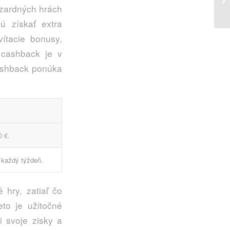
azardných hrách
re
ú získať extra
ítacie bonusy,
 cashback je v
cashback ponúka
 €.
 každý týždeň.
 hry, zatiaľ čo
to je užitočné
 svoje zisky a