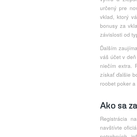
určený pre no
vklad, ktorý 
bonusy za vkla
závislosti od ty
Ďalším zaujíma
váš účet v deň
niečím extra. 
získať ďalšie 
roobet poker a 
Ako sa za
Registrácia n
navštívte ofici
potrebných in