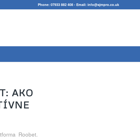
Phone:
07933 882 408
- Email:
info@ajmpro.co.uk
T: AKO
TÍVNE
tforma Roobet.