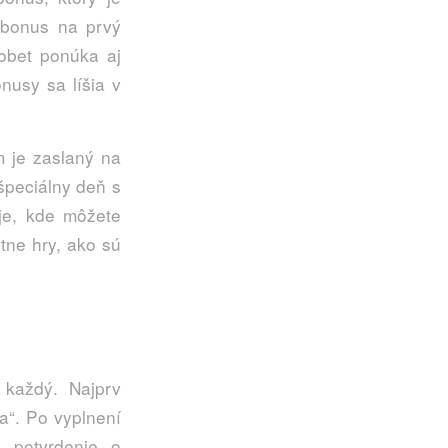
 bonus na prvý
obet ponúka aj
nusy sa líšia v
m je zaslaný na
špeciálny deň s
aje, kde môžete
tne hry, ako sú
 každý. Najprv
sa“. Po vyplnení
e potvrdenie o