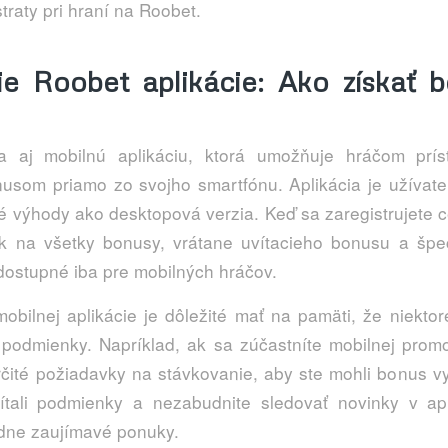
straty pri hraní na Roobet.
ie Roobet aplikácie: Ako získať 
 aj mobilnú aplikáciu, ktorá umožňuje hráčom prí
usom priamo zo svojho smartfónu. Aplikácia je užívateľ
 výhody ako desktopová verzia. Keď sa zaregistrujete 
ok na všetky bonusy, vrátane uvítacieho bonusu a špe
 dostupné iba pre mobilných hráčov.
mobilnej aplikácie je dôležité mať na pamäti, že niekt
 podmienky. Napríklad, ak sa zúčastníte mobilnej prom
rčité požiadavky na stávkovanie, aby ste mohli bonus vyu
ítali podmienky a nezabudnite sledovať novinky v apl
dne zaujímavé ponuky.