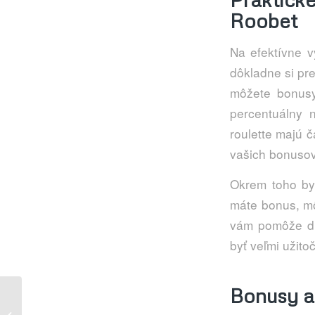
Roobet
Na efektívne v
dôkladne si pr
môžete bonusy 
percentuálny 
roulette majú 
vašich bonusov
Okrem toho by 
máte bonus, môž
vám pomôže dlh
byť veľmi užito
Bonusy a 
Kako získať Paradise 8 casino promo