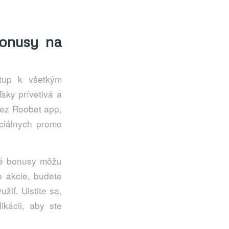
bonusy na
stup k všetkým
sky prívetivá a
cez Roobet app,
ciálnych promo
oré bonusy môžu
o akcie, budete
žiť. Uistite sa,
ikácii, aby ste