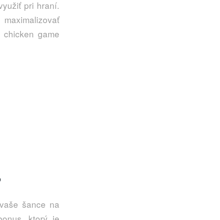
yužiť pri hraní.
i maximalizovať
et chicken game
?
 vaše šance na
bonus, ktorý je