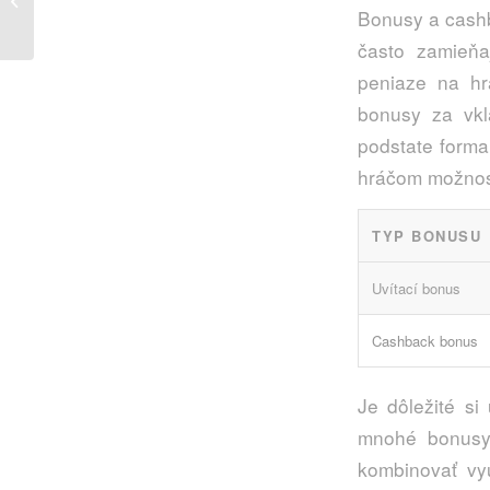
codes pre najlepšie herné zážitky
Bonusy a cashb
často zamieňa
peniaze na hr
bonusy za vkl
podstate forma
hráčom možnosť 
TYP BONUSU
Uvítací bonus
Cashback bonus
Je dôležité si
mnohé bonusy 
kombinovať vy