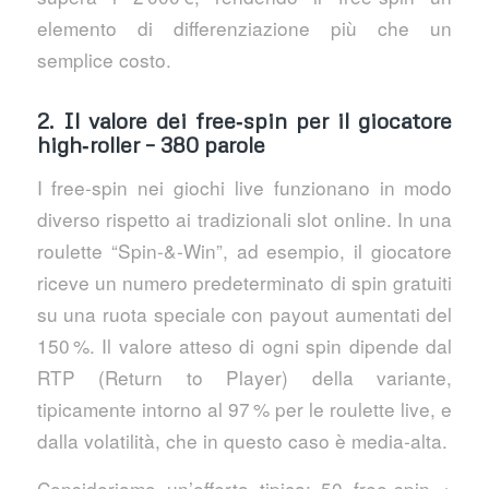
elemento di differenziazione più che un
semplice costo.
2. Il valore dei free‑spin per il giocatore
high‑roller – 380 parole
I free‑spin nei giochi live funzionano in modo
diverso rispetto ai tradizionali slot online. In una
roulette “Spin‑&‑Win”, ad esempio, il giocatore
riceve un numero predeterminato di spin gratuiti
su una ruota speciale con payout aumentati del
150 %. Il valore atteso di ogni spin dipende dal
RTP (Return to Player) della variante,
tipicamente intorno al 97 % per le roulette live, e
dalla volatilità, che in questo caso è media‑alta.
Consideriamo un’offerta tipica: 50 free‑spin +