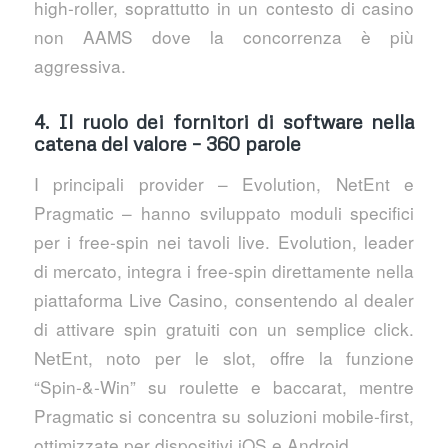
high‑roller, soprattutto in un contesto di casino
non AAMS dove la concorrenza è più
aggressiva.
4. Il ruolo dei fornitori di software nella
catena del valore – 360 parole
I principali provider – Evolution, NetEnt e
Pragmatic – hanno sviluppato moduli specifici
per i free‑spin nei tavoli live. Evolution, leader
di mercato, integra i free‑spin direttamente nella
piattaforma Live Casino, consentendo al dealer
di attivare spin gratuiti con un semplice click.
NetEnt, noto per le slot, offre la funzione
“Spin‑&‑Win” su roulette e baccarat, mentre
Pragmatic si concentra su soluzioni mobile‑first,
ottimizzate per dispositivi iOS e Android.