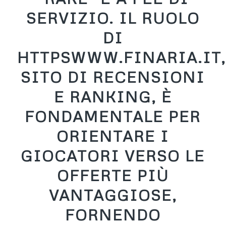
SERVIZIO. IL RUOLO
DI
HTTPSWWW.FINARIA.IT,
SITO DI RECENSIONI
E RANKING, È
FONDAMENTALE PER
ORIENTARE I
GIOCATORI VERSO LE
OFFERTE PIÙ
VANTAGGIOSE,
FORNENDO