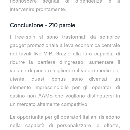
riconoscere segnali di dipendenza e a
intervenire prontamente.
Conclusione – 210 parole
I free‑spin si sono trasformati da semplice
gadget promozionale a leva economica centrale
nei tavoli live VIP. Grazie alla loro capacità di
ridurre la barriera d’ingresso, aumentare il
volume di gioco e migliorare il valore medio per
utente, questi bonus sono diventati un
elemento imprescindibile per gli operatori di
casino non AAMS che vogliono distinguersi in
un mercato altamente competitivo.
Le opportunità per gli operatori italiani risiedono
nella capacità di personalizzare le offerte,