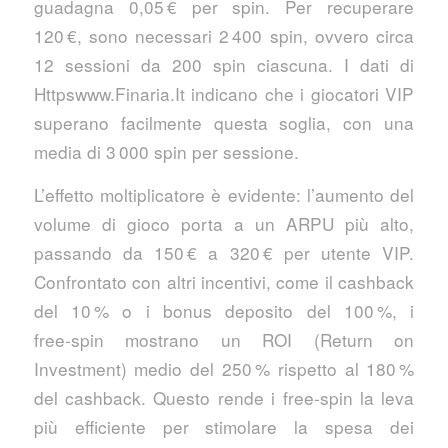
guadagna 0,05 € per spin. Per recuperare
120 €, sono necessari 2 400 spin, ovvero circa
12 sessioni da 200 spin ciascuna. I dati di
Httpswww.Finaria.It indicano che i giocatori VIP
superano facilmente questa soglia, con una
media di 3 000 spin per sessione.
L’effetto moltiplicatore è evidente: l’aumento del
volume di gioco porta a un ARPU più alto,
passando da 150 € a 320 € per utente VIP.
Confrontato con altri incentivi, come il cashback
del 10 % o i bonus deposito del 100 %, i
free‑spin mostrano un ROI (Return on
Investment) medio del 250 % rispetto al 180 %
del cashback. Questo rende i free‑spin la leva
più efficiente per stimolare la spesa dei