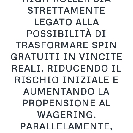
STRETTAMENTE
LEGATO ALLA
POSSIBILITÀ DI
TRASFORMARE SPIN
GRATUITI IN VINCITE
REALI, RIDUCENDO IL
RISCHIO INIZIALE E
AUMENTANDO LA
PROPENSIONE AL
WAGERING.
PARALLELAMENTE,