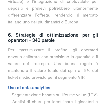
virtuale) e l’integrazione di criptovalute per
depositi e prelievi potrebbero ulteriormente
differenziare l’offerta, rendendo il mercato
italiano uno dei più dinamici d’Europa.
6. Strategie di ottimizzazione per gli
operatori – 340 parole
Per massimizzare il profitto, gli operatori
devono calibrare con precisione la quantità e il
valore dei free‑spin. Una buona regola è
mantenere il valore totale dei spin al 5 % del
ticket medio previsto per il segmento VIP.
Uso di data‑analytics
– Segmentazione basata su lifetime value (LTV)
– Analisi di churn per identificare i giocatori a