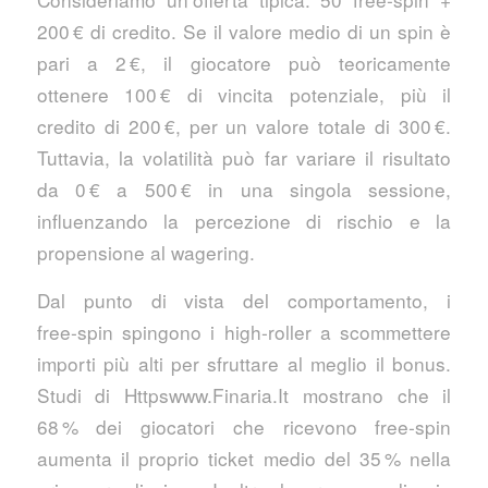
200 € di credito. Se il valore medio di un spin è
pari a 2 €, il giocatore può teoricamente
ottenere 100 € di vincita potenziale, più il
credito di 200 €, per un valore totale di 300 €.
Tuttavia, la volatilità può far variare il risultato
da 0 € a 500 € in una singola sessione,
influenzando la percezione di rischio e la
propensione al wagering.
Dal punto di vista del comportamento, i
free‑spin spingono i high‑roller a scommettere
importi più alti per sfruttare al meglio il bonus.
Studi di Httpswww.Finaria.It mostrano che il
68 % dei giocatori che ricevono free‑spin
aumenta il proprio ticket medio del 35 % nella