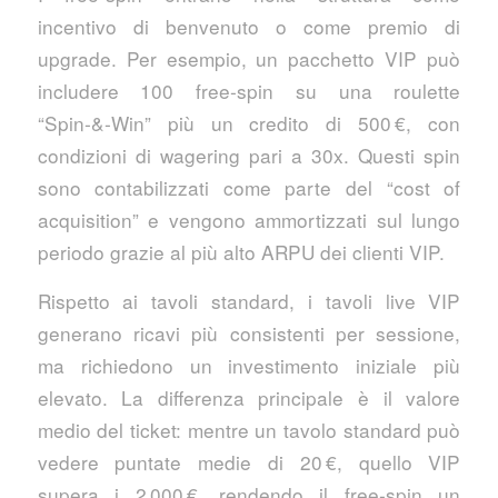
incentivo di benvenuto o come premio di
upgrade. Per esempio, un pacchetto VIP può
includere 100 free‑spin su una roulette
“Spin‑&‑Win” più un credito di 500 €, con
condizioni di wagering pari a 30x. Questi spin
sono contabilizzati come parte del “cost of
acquisition” e vengono ammortizzati sul lungo
periodo grazie al più alto ARPU dei clienti VIP.
Rispetto ai tavoli standard, i tavoli live VIP
generano ricavi più consistenti per sessione,
ma richiedono un investimento iniziale più
elevato. La differenza principale è il valore
medio del ticket: mentre un tavolo standard può
vedere puntate medie di 20 €, quello VIP
supera i 2 000 €, rendendo il free‑spin un