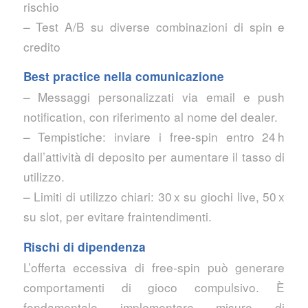
rischio
– Test A/B su diverse combinazioni di spin e
credito
Best practice nella comunicazione
– Messaggi personalizzati via email e push
notification, con riferimento al nome del dealer.
– Tempistiche: inviare i free‑spin entro 24 h
dall’attività di deposito per aumentare il tasso di
utilizzo.
– Limiti di utilizzo chiari: 30 x su giochi live, 50 x
su slot, per evitare fraintendimenti.
Rischi di dipendenza
L’offerta eccessiva di free‑spin può generare
comportamenti di gioco compulsivo. È
fondamentale implementare misure di