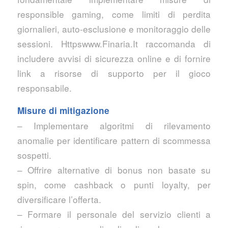
responsible gaming, come limiti di perdita
giornalieri, auto‑esclusione e monitoraggio delle
sessioni. Httpswww.Finaria.It raccomanda di
includere avvisi di sicurezza online e di fornire
link a risorse di supporto per il gioco
responsabile.
Misure di mitigazione
– Implementare algoritmi di rilevamento
anomalie per identificare pattern di scommessa
sospetti.
– Offrire alternative di bonus non basate su
spin, come cashback o punti loyalty, per
diversificare l’offerta.
– Formare il personale del servizio clienti a