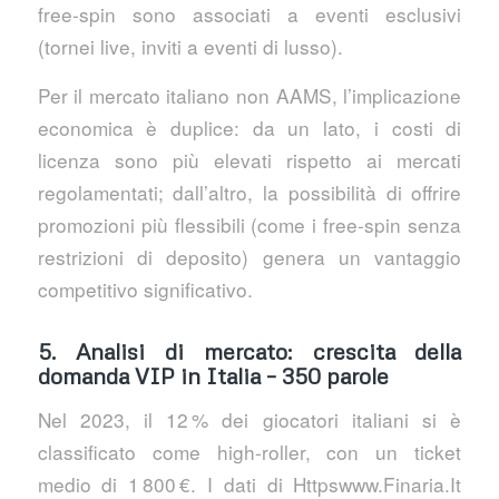
free‑spin sono associati a eventi esclusivi
(tornei live, inviti a eventi di lusso).
Per il mercato italiano non AAMS, l’implicazione
economica è duplice: da un lato, i costi di
licenza sono più elevati rispetto ai mercati
regolamentati; dall’altro, la possibilità di offrire
promozioni più flessibili (come i free‑spin senza
restrizioni di deposito) genera un vantaggio
competitivo significativo.
5. Analisi di mercato: crescita della
domanda VIP in Italia – 350 parole
Nel 2023, il 12 % dei giocatori italiani si è
classificato come high‑roller, con un ticket
medio di 1 800 €. I dati di Httpswww.Finaria.It