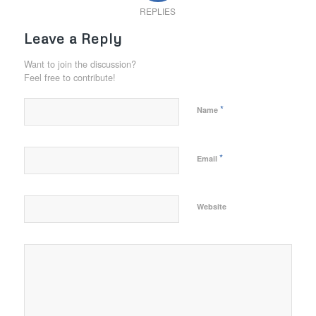
REPLIES
Leave a Reply
Want to join the discussion?
Feel free to contribute!
*
Name
*
Email
Website