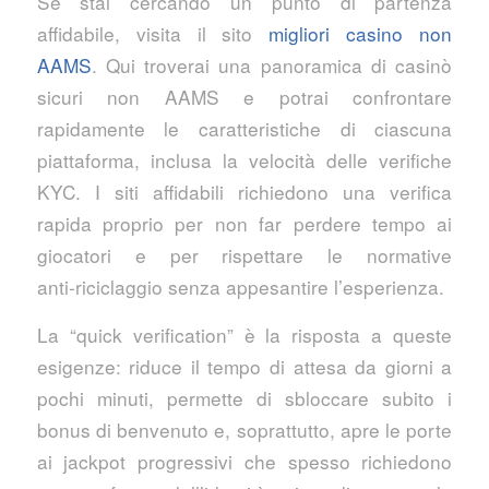
Se stai cercando un punto di partenza
affidabile, visita il sito
migliori casino non
AAMS
. Qui troverai una panoramica di casinò
sicuri non AAMS e potrai confrontare
rapidamente le caratteristiche di ciascuna
piattaforma, inclusa la velocità delle verifiche
KYC. I siti affidabili richiedono una verifica
rapida proprio per non far perdere tempo ai
giocatori e per rispettare le normative
anti‑riciclaggio senza appesantire l’esperienza.
La “quick verification” è la risposta a queste
esigenze: riduce il tempo di attesa da giorni a
pochi minuti, permette di sbloccare subito i
bonus di benvenuto e, soprattutto, apre le porte
ai jackpot progressivi che spesso richiedono