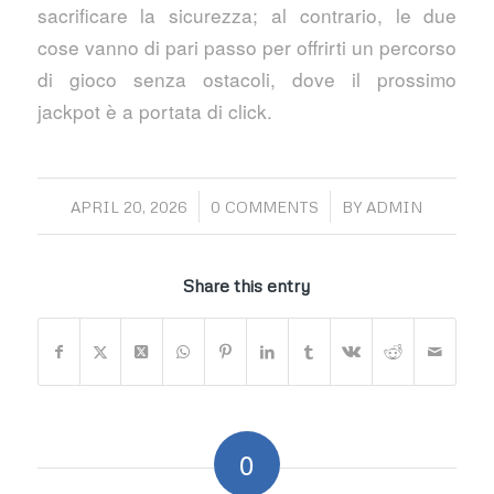
sacrificare la sicurezza; al contrario, le due
cose vanno di pari passo per offrirti un percorso
di gioco senza ostacoli, dove il prossimo
jackpot è a portata di click.
/
/
APRIL 20, 2026
0 COMMENTS
BY
ADMIN
Share this entry
0