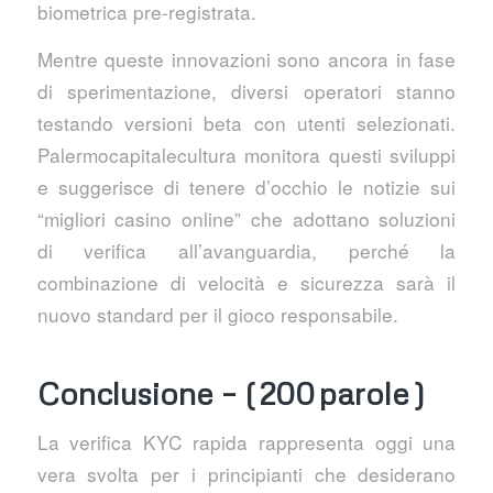
biometrica pre‑registrata.
Mentre queste innovazioni sono ancora in fase
di sperimentazione, diversi operatori stanno
testando versioni beta con utenti selezionati.
Palermocapitalecultura monitora questi sviluppi
e suggerisce di tenere d’occhio le notizie sui
“migliori casino online” che adottano soluzioni
di verifica all’avanguardia, perché la
combinazione di velocità e sicurezza sarà il
nuovo standard per il gioco responsabile.
Conclusione – ( 200 parole )
La verifica KYC rapida rappresenta oggi una
vera svolta per i principianti che desiderano