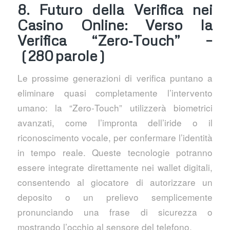
8. Futuro della Verifica nei
Casino Online: Verso la
Verifica “Zero‑Touch” –
( 280 parole )
Le prossime generazioni di verifica puntano a
eliminare quasi completamente l’intervento
umano: la “Zero‑Touch” utilizzerà biometrici
avanzati, come l’impronta dell’iride o il
riconoscimento vocale, per confermare l’identità
in tempo reale. Queste tecnologie potranno
essere integrate direttamente nei wallet digitali,
consentendo al giocatore di autorizzare un
deposito o un prelievo semplicemente
pronunciando una frase di sicurezza o
mostrando l’occhio al sensore del telefono.