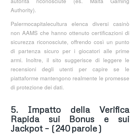
autorità riconosciute (es. Malta Gaming
Authority).
Palermocapitalecultura elenca diversi casinò
non AAMS che hanno ottenuto certificazioni di
sicurezza riconosciute, offrendo così un punto
di partenza sicuro per i giocatori alle prime
armi. Inoltre, il sito suggerisce di leggere le
recensioni degli utenti per capire se le
piattaforme mantengono realmente le promesse
di protezione dei dati.
5. Impatto della Verifica
Rapida sui Bonus e sui
Jackpot – ( 240 parole )