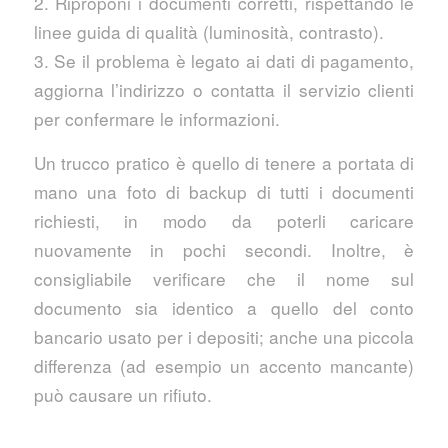
2. Riproponi i documenti corretti, rispettando le
linee guida di qualità (luminosità, contrasto).
3. Se il problema è legato ai dati di pagamento,
aggiorna l’indirizzo o contatta il servizio clienti
per confermare le informazioni.
Un trucco pratico è quello di tenere a portata di
mano una foto di backup di tutti i documenti
richiesti, in modo da poterli caricare
nuovamente in pochi secondi. Inoltre, è
consigliabile verificare che il nome sul
documento sia identico a quello del conto
bancario usato per i depositi; anche una piccola
differenza (ad esempio un accento mancante)
può causare un rifiuto.