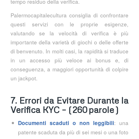
tempo residuo della verifica.
Palermocapitalecultura consiglia di confrontare
questi servizi con le proprie esigenze,
valutando se la velocità di verifica è più
importante della varietà di giochi o delle offerte
di benvenuto. In molti casi, la rapidità si traduce
in un accesso più veloce ai bonus e, di
conseguenza, a maggiori opportunità di colpire
un jackpot.
7. Errori da Evitare Durante la
Verifica KYC – ( 260 parole )
: una
Documenti scaduti o non leggibili
patente scaduta da più di sei mesi o una foto