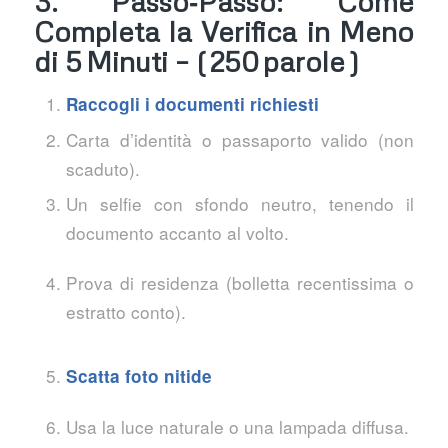
3. Passo‑Passo: Come
Completa la Verifica in Meno
di 5 Minuti – ( 250 parole )
Raccogli i documenti richiesti
Carta d’identità o passaporto valido (non
scaduto).
Un selfie con sfondo neutro, tenendo il
documento accanto al volto.
Prova di residenza (bolletta recentissima o
estratto conto).
Scatta foto nitide
Usa la luce naturale o una lampada diffusa.