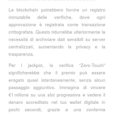
Le blockchain potrebbero fornire un registro
immutabile delle verifiche, dove ogni
approvazione è registrata come transazione
crittografata. Questo ridurrebbe ulteriormente la
necessità di archiviare dati sensibili su server
centralizzati, aumentando la privacy e la
trasparenza.
Per i jackpot, la verifica “Zero‑Touch”
significherebbe che il premio può essere
erogato quasi istantaneamente, senza alcun
passaggio aggiuntivo. Immagina di vincere
€1 milione su una slot progressiva e vedere il
denaro accreditato nel tuo wallet digitale in
pochi secondi, grazie a una conferma