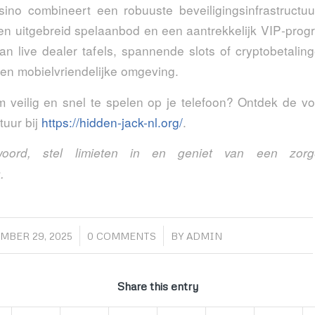
ino combineert een robuuste beveiligingsinfrastructuu
een uitgebreid spelaanbod en een aantrekkelijk VIP‑prog
n live dealer tafels, spannende slots of cryptobetaling
 een mobielvriendelijke omgeving.
m veilig en snel te spelen op je telefoon? Ontdek de vo
tuur bij
https://hidden-jack-nl.org/
.
woord, stel limieten in en geniet van een zorg
.
/
/
MBER 29, 2025
0 COMMENTS
BY
ADMIN
Share this entry