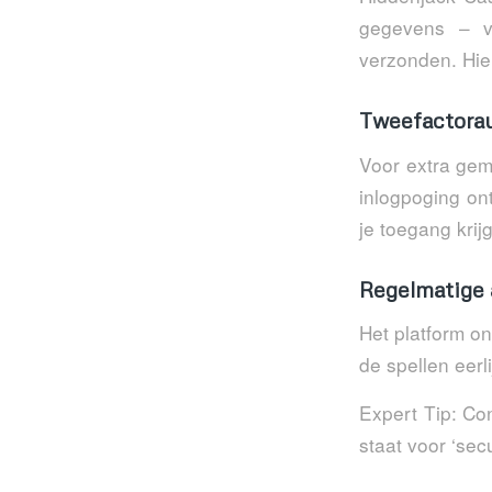
gegevens – va
verzonden. Hie
Tweefactorau
Voor extra gemo
inlogpoging on
je toegang krij
Regelmatige 
Het platform o
de spellen eerl
Expert Tip: Con
staat voor ‘sec