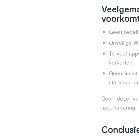
Veelgema
voorkom
Geen beveil
Onveilige W
Te veel app
verkorten.
Geen limiet
stortings‑ e
Door deze val
speelervaring.
Conclusie