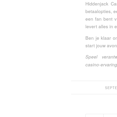
Hiddenjack Cas
betaalopties, 
een fan bent va
levert alles in
Ben je klaar o
start jouw avon
Speel verant
casino‑ervaring
SEPTE