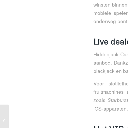
winsten binnen 
mobiele speler
onderweg bent
Live deal
Hiddenjack Cas
aanbod. Dankzi
blackjack en b
Voor slotlie
fruitmachines 
zoals
Starburs
iOS‑apparaten.
Cash‑Back : Le secret des joueurs
qui transforment les shows
télévisés...