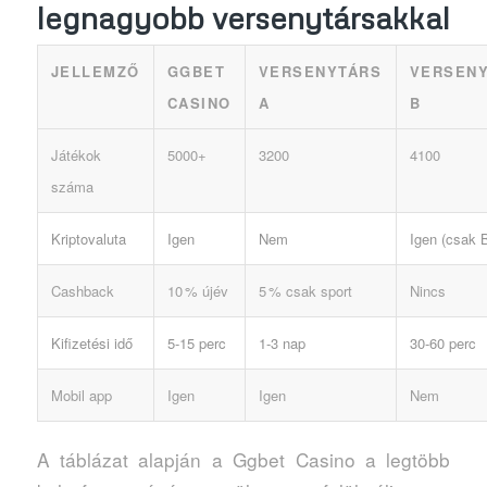
legnagyobb versenytársakkal
JELLEMZŐ
GGBET
VERSENYTÁRS
VERSEN
CASINO
A
B
Játékok
5000+
3200
4100
száma
Kriptovaluta
Igen
Nem
Igen (csak 
Cashback
10 % újév
5 % csak sport
Nincs
Kifizetési idő
5‑15 perc
1‑3 nap
30‑60 perc
Mobil app
Igen
Igen
Nem
A táblázat alapján a Ggbet Casino a legtöbb