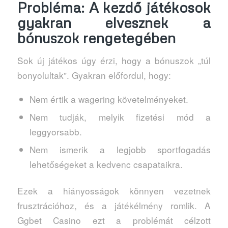
Probléma: A kezdő játékosok
gyakran elvesznek a
bónuszok rengetegében
Sok új játékos úgy érzi, hogy a bónuszok „túl
bonyolultak”. Gyakran előfordul, hogy:
Nem értik a wagering követelményeket.
Nem tudják, melyik fizetési mód a
leggyorsabb.
Nem ismerik a legjobb sportfogadás
lehetőségeket a kedvenc csapataikra.
Ezek a hiányosságok könnyen vezetnek
frusztrációhoz, és a játékélmény romlik. A
Ggbet Casino ezt a problémát célzott