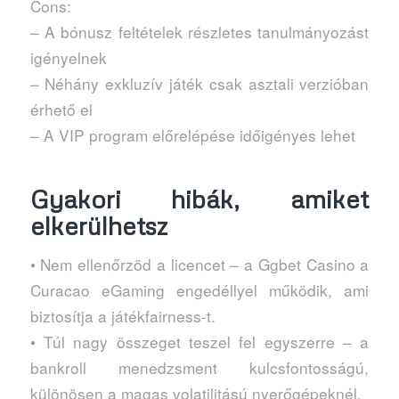
Cons:
– A bónusz feltételek részletes tanulmányozást
igényelnek
– Néhány exkluzív játék csak asztali verzióban
érhető el
– A VIP program előrelépése időigényes lehet
Gyakori hibák, amiket
elkerülhetsz
• Nem ellenőrzöd a licencet – a Ggbet Casino a
Curacao eGaming engedéllyel működik, ami
biztosítja a játékfairness-t.
• Túl nagy összeget teszel fel egyszerre – a
bankroll menedzsment kulcsfontosságú,
különösen a magas volatilitású nyerőgépeknél.