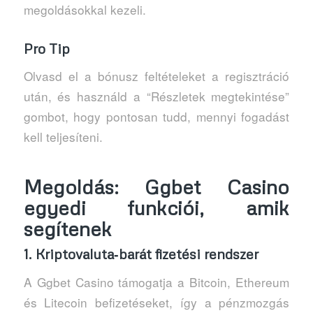
megoldásokkal kezeli.
Pro Tip
Olvasd el a bónusz feltételeket a regisztráció
után, és használd a “Részletek megtekintése”
gombot, hogy pontosan tudd, mennyi fogadást
kell teljesíteni.
Megoldás: Ggbet Casino
egyedi funkciói, amik
segítenek
1. Kriptovaluta‑barát fizetési rendszer
A Ggbet Casino támogatja a Bitcoin, Ethereum
és Litecoin befizetéseket, így a pénzmozgás