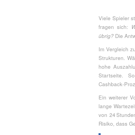
Viele Spieler s
fragen sich:
W
Die Antw
übrig?
Im Vergleich z
Strukturen. W
hohe Auszahlun
Startseite. 
Cashback‑Proze
Ein weiterer V
lange Wartezei
von 24 Stunden
Risiko, dass G