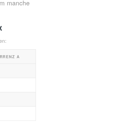
rum manche
k
en:
RRENZ A