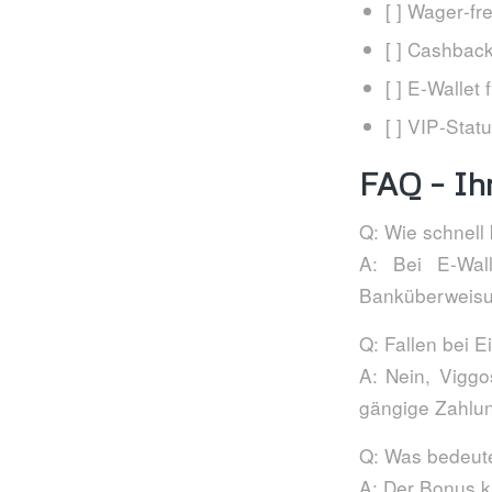
[ ] Wager‑fr
[ ] Cashbac
[ ] E‑Walle
[ ] VIP‑Sta
FAQ – Ih
Q: Wie schnell
A: Bei E‑Wall
Banküberweisu
Q: Fallen bei 
A: Nein, Viggo
gängige Zahlu
Q: Was bedeute
A: Der Bonus k