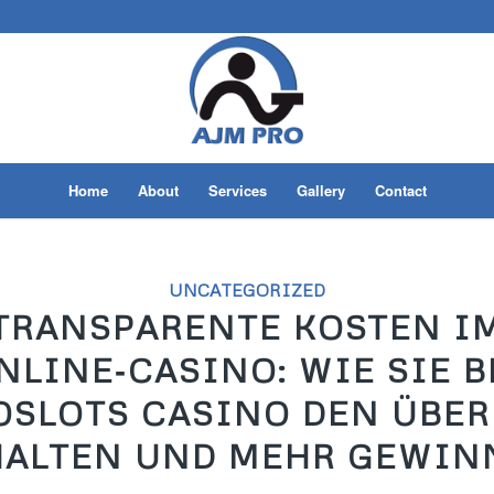
Home
About
Services
Gallery
Contact
UNCATEGORIZED
TRANSPARENTE KOSTEN I
NLINE‑CASINO: WIE SIE B
OSLOTS CASINO DEN ÜBER
HALTEN UND MEHR GEWIN