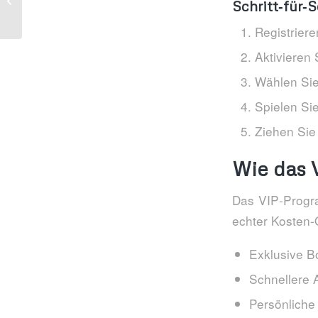
Schritt‑für‑S
ligne...
Registriere
Aktivieren
Wählen Sie
Spielen Si
Ziehen Sie
Wie das 
Das VIP‑Progra
echter Kosten‑O
Exklusive 
Schnellere A
Persönlich