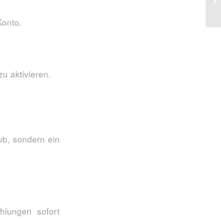
Sp
Konto.
.
u aktivieren.
ub, sondern ein
hlungen sofort