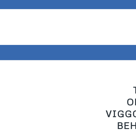
O
VIGG
BE