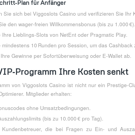
chritt‑Plan für Anfänger
n Sie sich bei Viggoslots Casino und verifizieren Sie Ihr 
 Sie den wager‑freien Willkommensbonus (bis zu 1.000 €)
 Ihre Lieblings‑Slots von NetEnt oder Pragmatic Play.
e mindestens 10 Runden pro Session, um das Cashback z
 Ihre Gewinne per Sofortüberweisung oder E‑Wallet ab.
VIP‑Programm Ihre Kosten senkt
mm von Viggoslots Casino ist nicht nur ein Prestige‑Cl
ptimierer. Mitglieder erhalten:
Bonuscodes ohne Umsatzbedingungen.
uszahlungslimits (bis zu 10.000 € pro Tag).
e Kundenbetreuer, die bei Fragen zu Ein‑ und Ausza