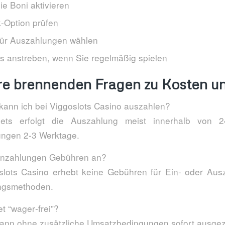
eie Boni aktivieren
k‑Option prüfen
t für Auszahlungen wählen
tus anstreben, wenn Sie regelmäßig spielen
re brennenden Fragen zu Kosten u
 kann ich bei Viggoslots Casino auszahlen?
ets erfolgt die Auszahlung meist innerhalb von 2
ngen 2‑3 Werktage.
Einzahlungen Gebühren an?
slots Casino erhebt keine Gebühren für Ein‑ oder Au
ngsmethoden.
t “wager‑frei”?
ann ohne zusätzliche Umsatzbedingungen sofort ausgez