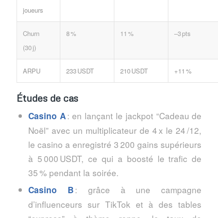
joueurs
Churn
8 %
11 %
–3 pts
(30 j)
ARPU
233 USDT
210 USDT
+11 %
Études de cas
: en lançant le jackpot “Cadeau de
Casino A
Noël” avec un multiplicateur de 4 x le 24 /12,
le casino a enregistré 3 200 gains supérieurs
à 5 000 USDT, ce qui a boosté le trafic de
35 % pendant la soirée.
: grâce à une campagne
Casino B
d’influenceurs sur TikTok et à des tables