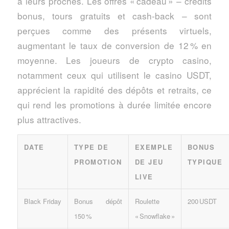
à leurs proches. Les offres « cadeau » – crédits
bonus, tours gratuits et cash‑back – sont
perçues comme des présents virtuels,
augmentant le taux de conversion de 12 % en
moyenne. Les joueurs de crypto casino,
notamment ceux qui utilisent le casino USDT,
apprécient la rapidité des dépôts et retraits, ce
qui rend les promotions à durée limitée encore
plus attractives.
DATE
TYPE DE
EXEMPLE
BONUS
PROMOTION
DE JEU
TYPIQUE
LIVE
Black Friday
Bonus dépôt
Roulette
200 USDT
150 %
« Snowflake »