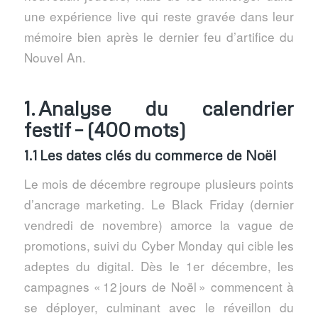
une expérience live qui reste gravée dans leur
mémoire bien après le dernier feu d’artifice du
Nouvel An.
1. Analyse du calendrier
festif – (400 mots)
1.1 Les dates clés du commerce de Noël
Le mois de décembre regroupe plusieurs points
d’ancrage marketing. Le Black Friday (dernier
vendredi de novembre) amorce la vague de
promotions, suivi du Cyber Monday qui cible les
adeptes du digital. Dès le 1er décembre, les
campagnes « 12 jours de Noël » commencent à
se déployer, culminant avec le réveillon du