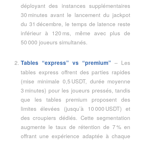
déployant des instances supplémentaires
30 minutes avant le lancement du jackpot
du 31 décembre, le temps de latence reste
inférieur à 120 ms, même avec plus de
50 000 joueurs simultanés.
– Les
Tables “express” vs “premium”
tables express offrent des parties rapides
(mise minimale 0,5 USDT, durée moyenne
3 minutes) pour les joueurs pressés, tandis
que les tables premium proposent des
limites élevées (jusqu’à 10 000 USDT) et
des croupiers dédiés. Cette segmentation
augmente le taux de rétention de 7 % en
offrant une expérience adaptée à chaque