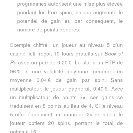
programmes autorisent une mise plus élevée
pendant les free spins, ce qui augmente le
potentiel de gain et, par conséquent, le
nombre de points générés.
Exemple chiffré : un joueur au niveau 5 d’un
casino fictif reçoit 10 tours gratuits sur
Book of
avec un pari de 0,20 €. Le slot a un RTP de
Ra
96 % et une volatilité moyenne, générant en
moyenne 0,04 € de gain par spin. Sans
multiplicateur, le joueur gagnerait 0,40 €. Avec
un multiplicateur de points 2×, ces gains se
traduisent en 8 points au lieu de 4. Si le niveau
5 offre également un bonus de 2× de spins, le
joueur obtient 20 spins, portant le total de
points à 16.