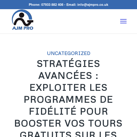
Phone:
07933 882 408
- Email:
info@ajmpro.co.uk
UNCATEGORIZED
STRATÉGIES
AVANCÉES :
EXPLOITER LES
PROGRAMMES DE
FIDÉLITÉ POUR
BOOSTER VOS TOURS
GRATUITS SUR LES