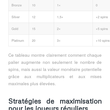
Bronze
10
1×
0
Silver
12
1,5×
+2 spins
Gold
15
2×
+5 spins
Platinum
20
3×
+10 spins
Ce tableau montre clairement comment chaque
palier augmente non seulement le nombre de
spins, mais aussi la valeur monétaire potentielle
grâce aux multiplicateurs et aux mises
maximales plus élevées.
Stratégies de maximisation
pour les joueurs réguliers