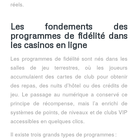
réels.
Les fondements des
programmes de fidélité dans
les casinos en ligne
Les programmes de fidélité sont nés dans les
salles de jeu terrestres, où les joueurs
accumulaient des cartes de club pour obtenir
des repas, des nuits d’hôtel ou des crédits de
jeu. Le passage au numérique a conservé ce
principe de récompense, mais l’a enrichi de
systèmes de points, de niveaux et de clubs VIP
accessibles en quelques clics.
Il existe trois grands types de programmes :