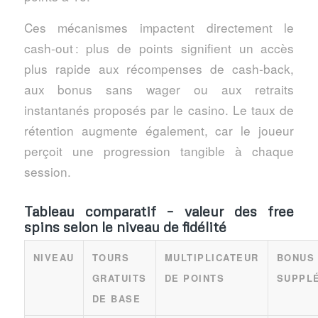
Ces mécanismes impactent directement le
cash‑out : plus de points signifient un accès
plus rapide aux récompenses de cash‑back,
aux bonus sans wager ou aux retraits
instantanés proposés par le casino. Le taux de
rétention augmente également, car le joueur
perçoit une progression tangible à chaque
session.
Tableau comparatif – valeur des free
spins selon le niveau de fidélité
NIVEAU
TOURS
MULTIPLICATEUR
BONUS 
GRATUITS
DE POINTS
SUPPL
DE BASE