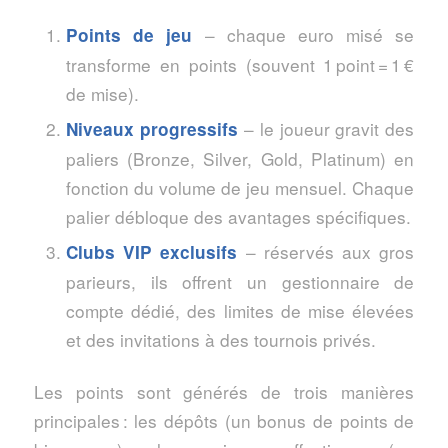
– chaque euro misé se
Points de jeu
transforme en points (souvent 1 point = 1 €
de mise).
– le joueur gravit des
Niveaux progressifs
paliers (Bronze, Silver, Gold, Platinum) en
fonction du volume de jeu mensuel. Chaque
palier débloque des avantages spécifiques.
– réservés aux gros
Clubs VIP exclusifs
parieurs, ils offrent un gestionnaire de
compte dédié, des limites de mise élevées
et des invitations à des tournois privés.
Les points sont générés de trois manières
principales : les dépôts (un bonus de points de