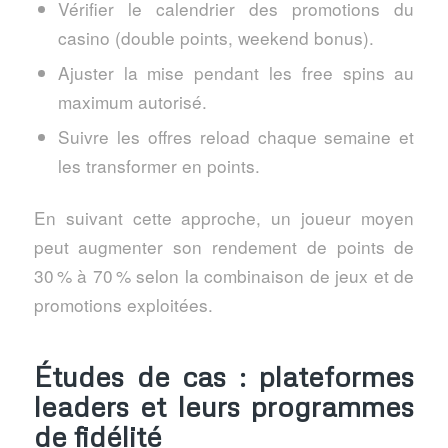
Vérifier le calendrier des promotions du
casino (double points, weekend bonus).
Ajuster la mise pendant les free spins au
maximum autorisé.
Suivre les offres reload chaque semaine et
les transformer en points.
En suivant cette approche, un joueur moyen
peut augmenter son rendement de points de
30 % à 70 % selon la combinaison de jeux et de
promotions exploitées.
Études de cas : plateformes
leaders et leurs programmes
de fidélité