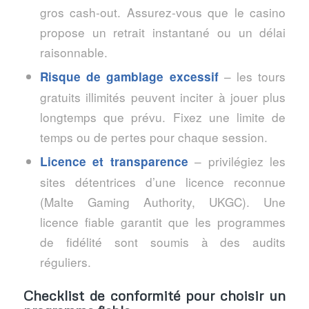
gros cash‑out. Assurez‑vous que le casino
propose un retrait instantané ou un délai
raisonnable.
– les tours
Risque de gamblage excessif
gratuits illimités peuvent inciter à jouer plus
longtemps que prévu. Fixez une limite de
temps ou de pertes pour chaque session.
– privilégiez les
Licence et transparence
sites détentrices d’une licence reconnue
(Malte Gaming Authority, UKGC). Une
licence fiable garantit que les programmes
de fidélité sont soumis à des audits
réguliers.
Checklist de conformité pour choisir un