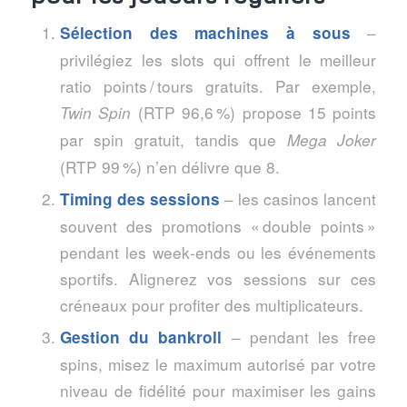
–
Sélection des machines à sous
privilégiez les slots qui offrent le meilleur
ratio points / tours gratuits. Par exemple,
(RTP 96,6 %) propose 15 points
Twin Spin
par spin gratuit, tandis que
Mega Joker
(RTP 99 %) n’en délivre que 8.
– les casinos lancent
Timing des sessions
souvent des promotions « double points »
pendant les week‑ends ou les événements
sportifs. Alignerez vos sessions sur ces
créneaux pour profiter des multiplicateurs.
– pendant les free
Gestion du bankroll
spins, misez le maximum autorisé par votre
niveau de fidélité pour maximiser les gains