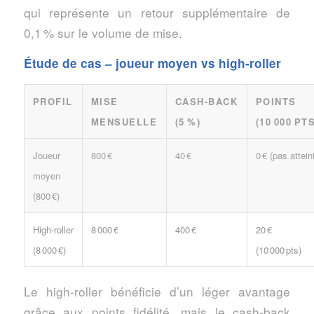
qui représente un retour supplémentaire de
0,1 % sur le volume de mise.
Étude de cas – joueur moyen vs high‑roller
PROFIL
MISE
CASH‑BACK
POINTS
MENSUELLE
(5 %)
(10 000 PT
Joueur
800 €
40 €
0 € (pas attein
moyen
(800 €)
High‑roller
8 000 €
400 €
20 €
(8 000 €)
(10 000 pts)
Le high‑roller bénéficie d’un léger avantage
grâce aux points fidélité, mais le cash‑back