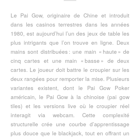
Le Pai Gow, originaire de Chine et introduit
dans les casinos terrestres dans les années
1980, est aujourd’hui l’un des jeux de table les
plus intrigants que l’on trouve en ligne. Deux
mains sont distribuées : une main « haute » de
cinq cartes et une main « basse » de deux
cartes. Le joueur doit battre le croupier sur les
deux rangées pour remporter la mise. Plusieurs
variantes existent, dont le Pai Gow Poker
américain, le Pai Gow à la chinoise (pai gow
tiles) et les versions live où le croupier réel
interagit via webcam. Cette complexité
structurelle crée une courbe d’apprentissage
plus douce que le blackjack, tout en offrant un