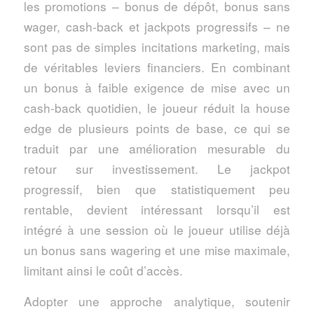
les promotions – bonus de dépôt, bonus sans
wager, cash‑back et jackpots progressifs – ne
sont pas de simples incitations marketing, mais
de véritables leviers financiers. En combinant
un bonus à faible exigence de mise avec un
cash‑back quotidien, le joueur réduit la house
edge de plusieurs points de base, ce qui se
traduit par une amélioration mesurable du
retour sur investissement. Le jackpot
progressif, bien que statistiquement peu
rentable, devient intéressant lorsqu’il est
intégré à une session où le joueur utilise déjà
un bonus sans wagering et une mise maximale,
limitant ainsi le coût d’accès.
Adopter une approche analytique, soutenir