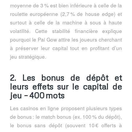
moyenne de 3 % est bien inférieure à celle de la
roulette européenne (2,7 % de house edge) et
surtout à celle de la machine à sous à haute
volatilité. Cette stabilité financière explique
pourquoi le Pai Gow attire les joueurs cherchant
à préserver leur capital tout en profitant d’un
jeu stratégique.
2. Les bonus de dépôt et
leurs effets sur le capital de
jeu – 400 mots
Les casinos en ligne proposent plusieurs types
de bonus : le match bonus (ex. 100 % du dépôt),
le bonus sans dépôt (souvent 10 € offerts à