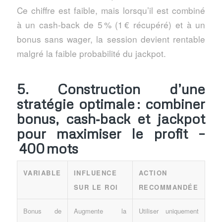
Ce chiffre est faible, mais lorsqu’il est combiné
à un cash‑back de 5 % (1 € récupéré) et à un
bonus sans wager, la session devient rentable
malgré la faible probabilité du jackpot.
5. Construction d’une
stratégie optimale : combiner
bonus, cash‑back et jackpot
pour maximiser le profit –
400 mots
VARIABLE
INFLUENCE
ACTION
SUR LE ROI
RECOMMANDÉE
Bonus de
Augmente la
Utiliser uniquement