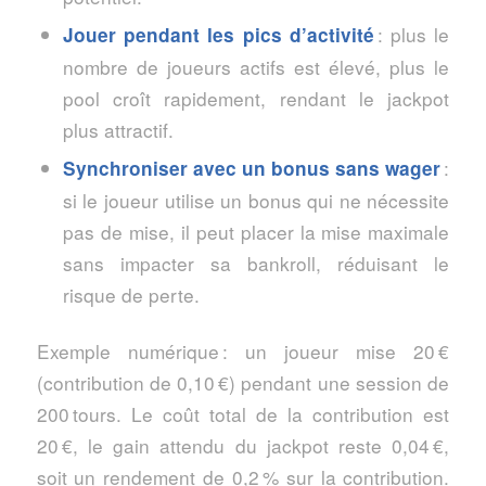
: plus le
Jouer pendant les pics d’activité
nombre de joueurs actifs est élevé, plus le
pool croît rapidement, rendant le jackpot
plus attractif.
:
Synchroniser avec un bonus sans wager
si le joueur utilise un bonus qui ne nécessite
pas de mise, il peut placer la mise maximale
sans impacter sa bankroll, réduisant le
risque de perte.
Exemple numérique : un joueur mise 20 €
(contribution de 0,10 €) pendant une session de
200 tours. Le coût total de la contribution est
20 €, le gain attendu du jackpot reste 0,04 €,
soit un rendement de 0,2 % sur la contribution.