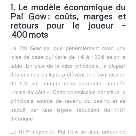
1. Le modèle économique du
Pai Gow : coûts, marges et
retours pour le joueur –
400 mots
Le Pai Gow se joue généralement avec une
mise de base qui varie de 1 € à 100 € selon la
table. En plus de la mise principale, la plupart
des casinos en ligne prélèvent une commission
de 5 % sur chaque mise gagnante, appelée
« mise de côté ». Cette commission constitue la
principale source de revenu du casino et se
traduit par une légère réduction du RTP
théorique.
Le RTP moyen du Pai Gow se situe autour de