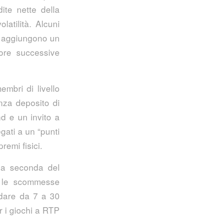
ite nette della
latilità. Alcuni
, aggiungono un
 ore successive
embri di livello
nza deposito di
d e un invito a
gati a un “punti
remi fisici.
x a seconda del
re le scommesse
ndare da 7 a 30
r i giochi a RTP