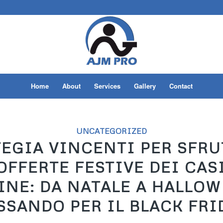
Home
About
Services
Gallery
Contact
UNCATEGORIZED
TEGIA VINCENTI PER SFRU
OFFERTE FESTIVE DEI CA
INE: DA NATALE A HALLOW
SSANDO PER IL BLACK FRI