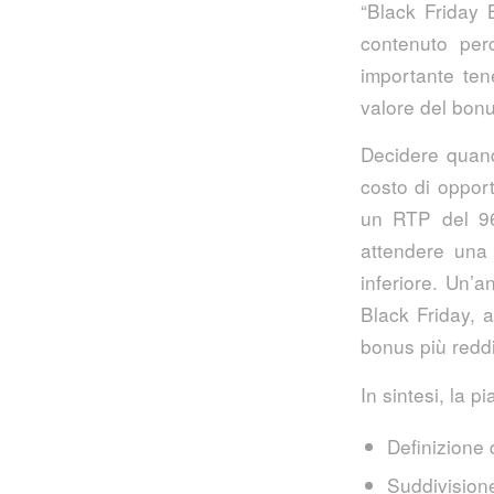
“Black Friday 
contenuto per
importante tene
valore del bon
Decidere quand
costo di opport
un RTP del 96
attendere una
inferiore. Un’a
Black Friday, a
bonus più reddi
In sintesi, la p
Definizione 
Suddivisione