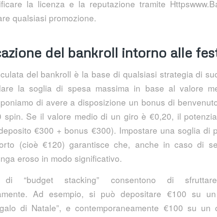
ificare la licenza e la reputazione tramite Httpswww.Ba
are qualsiasi promozione.
cazione del bankroll intorno alle fest
ulata del bankroll è la base di qualsiasi strategia di su
lare la soglia di spesa massima in base al valore m
upponiamo di avere a disposizione un bonus di benvenuto
spin. Se il valore medio di un giro è €0,20, il potenzi
(deposito €300 + bonus €300). Impostare una soglia di p
rto (cioè €120) garantisce che, anche in caso di ser
nga eroso in modo significativo.
 di “budget stacking” consentono di sfruttare
amente. Ad esempio, si può depositare €100 su un
Regalo di Natale”, e contemporaneamente €100 su un c