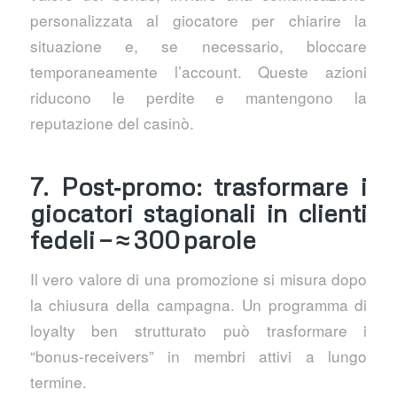
personalizzata al giocatore per chiarire la
situazione e, se necessario, bloccare
temporaneamente l’account. Queste azioni
riducono le perdite e mantengono la
reputazione del casinò.
7. Post‑promo: trasformare i
giocatori stagionali in clienti
fedeli — ≈ 300 parole
Il vero valore di una promozione si misura dopo
la chiusura della campagna. Un programma di
loyalty ben strutturato può trasformare i
“bonus‑receivers” in membri attivi a lungo
termine.