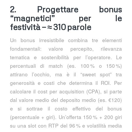
2. Progettare bonus
“magnetici” per le
festività — ≈ 310 parole
Un bonus irresistibile combina tre elementi
fondamentali: valore percepito, rilevanza
tematica e sostenibilità per l’operatore. Le
percentuali di match (es. 100 % o 150 %)
attirano l’occhio, ma è il “sweet spot” tra
generosità e costi che determina il ROI. Per
calcolare il cost per acquisition (CPA), si parte
dal valore medio del deposito medio (es. €120)
e si sottrae il costo effettivo del bonus
(percentuale + giri). Un’offerta 150 % + 200 giri
su una slot con RTP del 96 % e volatilità media