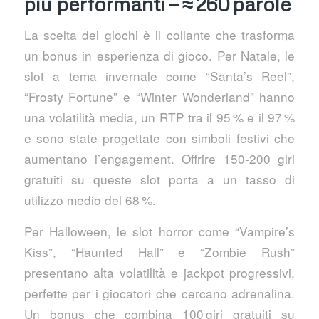
più performanti — ≈ 260 parole
La scelta dei giochi è il collante che trasforma
un bonus in esperienza di gioco. Per Natale, le
slot a tema invernale come “Santa’s Reel”,
“Frosty Fortune” e “Winter Wonderland” hanno
una volatilità media, un RTP tra il 95 % e il 97 %
e sono state progettate con simboli festivi che
aumentano l’engagement. Offrire 150‑200 giri
gratuiti su queste slot porta a un tasso di
utilizzo medio del 68 %.
Per Halloween, le slot horror come “Vampire’s
Kiss”, “Haunted Hall” e “Zombie Rush”
presentano alta volatilità e jackpot progressivi,
perfette per i giocatori che cercano adrenalina.
Un bonus che combina 100 giri gratuiti su