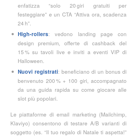
enfatizza “solo 20 giri gratuiti per
festeggiare” e un CTA “Attiva ora, scadenza
24 h”.
: vedono landing page con
High‑rollers
design premium, offerte di cashback del
15 % su tavoli live e inviti a eventi VIP di
Halloween.
: beneficiano di un bonus di
Nuovi registrati
benvenuto 200 % + 100 giri, accompagnato
da una guida rapida su come giocare alle
slot più popolari.
Le piattaforme di email marketing (Mailchimp,
Klaviyo) consentono di testare A/B varianti di
soggetto (es. “Il tuo regalo di Natale ti aspetta!”