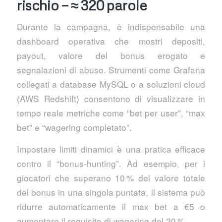
rischio — ≈ 320 parole
Durante la campagna, è indispensabile una
dashboard operativa che mostri depositi,
payout, valore del bonus erogato e
segnalazioni di abuso. Strumenti come Grafana
collegati a database MySQL o a soluzioni cloud
(AWS Redshift) consentono di visualizzare in
tempo reale metriche come “bet per user”, “max
bet” e “wagering completato”.
Impostare limiti dinamici è una pratica efficace
contro il “bonus‑hunting”. Ad esempio, per i
giocatori che superano 10 % del valore totale
del bonus in una singola puntata, il sistema può
ridurre automaticamente il max bet a €5 o
aumentare il requisito di wagering del 20 %.