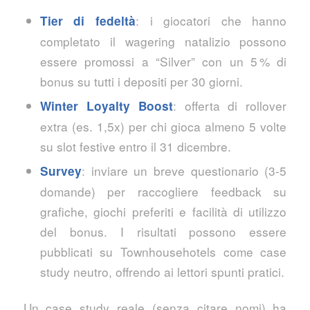
: i giocatori che hanno
Tier di fedeltà
completato il wagering natalizio possono
essere promossi a “Silver” con un 5 % di
bonus su tutti i depositi per 30 giorni.
: offerta di rollover
Winter Loyalty Boost
extra (es. 1,5x) per chi gioca almeno 5 volte
su slot festive entro il 31 dicembre.
: inviare un breve questionario (3‑5
Survey
domande) per raccogliere feedback su
grafiche, giochi preferiti e facilità di utilizzo
del bonus. I risultati possono essere
pubblicati su Townhousehotels come case
study neutro, offrendo ai lettori spunti pratici.
Un case study reale (senza citare nomi) ha