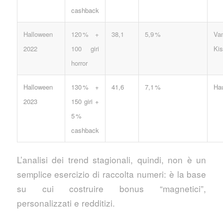
cashback
Halloween
120 % +
38,1
5,9 %
Vam
2022
100 giri
Ki
horror
Halloween
130 % +
41,6
7,1 %
Hau
2023
150 giri +
5 %
cashback
L’analisi dei trend stagionali, quindi, non è un
semplice esercizio di raccolta numeri: è la base
su cui costruire bonus “magnetici”,
personalizzati e redditizi.