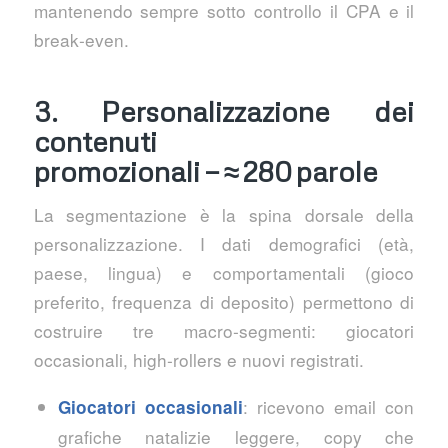
mantenendo sempre sotto controllo il CPA e il
break‑even.
3. Personalizzazione dei
contenuti
promozionali — ≈ 280 parole
La segmentazione è la spina dorsale della
personalizzazione. I dati demografici (età,
paese, lingua) e comportamentali (gioco
preferito, frequenza di deposito) permettono di
costruire tre macro‑segmenti: giocatori
occasionali, high‑rollers e nuovi registrati.
: ricevono email con
Giocatori occasionali
grafiche natalizie leggere, copy che