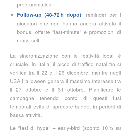
programmatica.
: reminder per i
Follow‑up (48‑72 h dopo)
giocatori che non hanno ancora attivato il
bonus, offerte “last‑minute” e promozioni di
cross‑sell.
La sincronizzazione con le festività locali è
cruciale. In Italia, il picco di traffico natalizio si
verifica tra il 22 e il 26 dicembre, mentre negli
USA Halloween genera il massimo interesse tra
il 27 ottobre e il 31 ottobre. Pianificare le
campagne tenendo conto di questi fusi
temporali evita di sprecare budget in periodi di
bassa attività.
Le “fasi di hype” – early‑bird (sconto 10 % su