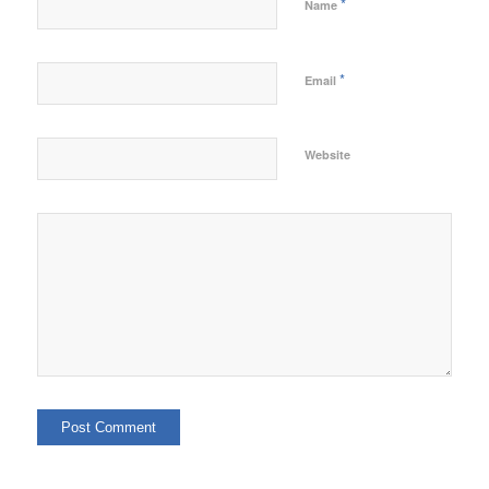
*
Name
*
Email
Website