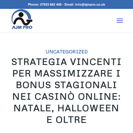
Phone:
07933 882 408
- Email:
info@ajmpro.co.uk
UNCATEGORIZED
STRATEGIA VINCENTI
PER MASSIMIZZARE I
BONUS STAGIONALI
NEI CASINÒ ONLINE:
NATALE, HALLOWEEN
E OLTRE