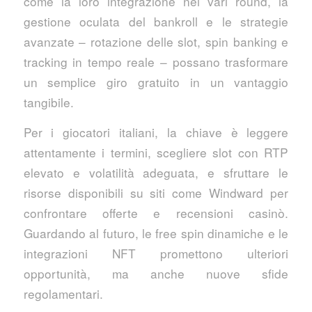
come la loro integrazione nei vari round, la
gestione oculata del bankroll e le strategie
avanzate – rotazione delle slot, spin banking e
tracking in tempo reale – possano trasformare
un semplice giro gratuito in un vantaggio
tangibile.
Per i giocatori italiani, la chiave è leggere
attentamente i termini, scegliere slot con RTP
elevato e volatilità adeguata, e sfruttare le
risorse disponibili su siti come Windward per
confrontare offerte e recensioni casinò.
Guardando al futuro, le free spin dinamiche e le
integrazioni NFT promettono ulteriori
opportunità, ma anche nuove sfide
regolamentari.