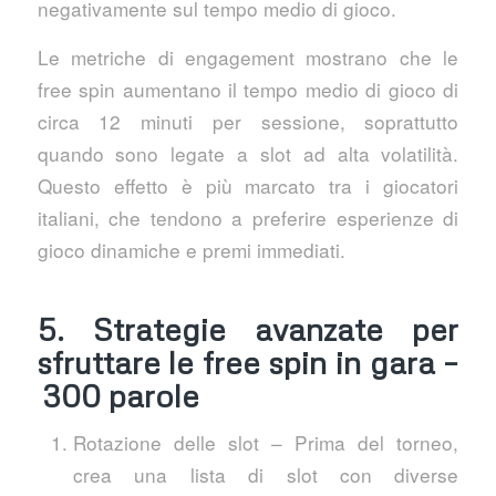
negativamente sul tempo medio di gioco.
Le metriche di engagement mostrano che le
free spin aumentano il tempo medio di gioco di
circa 12 minuti per sessione, soprattutto
quando sono legate a slot ad alta volatilità.
Questo effetto è più marcato tra i giocatori
italiani, che tendono a preferire esperienze di
gioco dinamiche e premi immediati.
5. Strategie avanzate per
sfruttare le free spin in gara –
300 parole
Rotazione delle slot – Prima del torneo,
crea una lista di slot con diverse