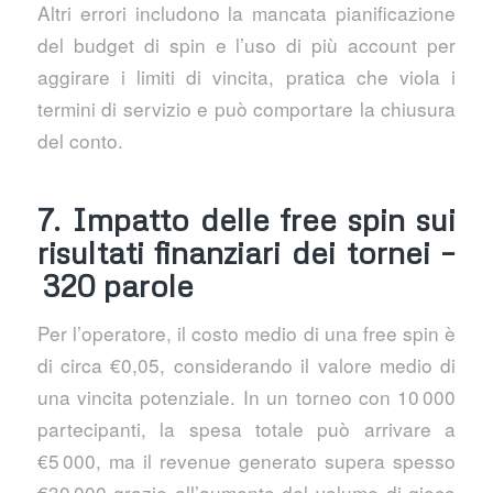
Altri errori includono la mancata pianificazione
del budget di spin e l’uso di più account per
aggirare i limiti di vincita, pratica che viola i
termini di servizio e può comportare la chiusura
del conto.
7. Impatto delle free spin sui
risultati finanziari dei tornei –
320 parole
Per l’operatore, il costo medio di una free spin è
di circa €0,05, considerando il valore medio di
una vincita potenziale. In un torneo con 10 000
partecipanti, la spesa totale può arrivare a
€5 000, ma il revenue generato supera spesso
€30 000 grazie all’aumento del volume di gioco