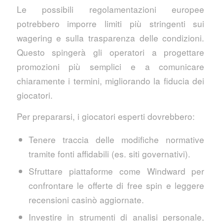
Le possibili regolamentazioni europee
potrebbero imporre limiti più stringenti sui
wagering e sulla trasparenza delle condizioni.
Questo spingerà gli operatori a progettare
promozioni più semplici e a comunicare
chiaramente i termini, migliorando la fiducia dei
giocatori.
Per prepararsi, i giocatori esperti dovrebbero:
Tenere traccia delle modifiche normative
tramite fonti affidabili (es. siti governativi).
Sfruttare piattaforme come Windward per
confrontare le offerte di free spin e leggere
recensioni casinò aggiornate.
Investire in strumenti di analisi personale,