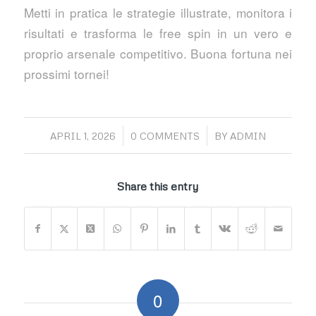
Metti in pratica le strategie illustrate, monitora i
risultati e trasforma le free spin in un vero e
proprio arsenale competitivo. Buona fortuna nei
prossimi tornei!
/
/
APRIL 1, 2026
0 COMMENTS
BY
ADMIN
Share this entry
0