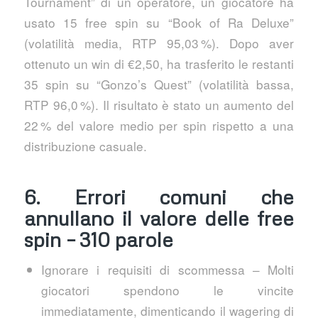
Tournament” di un operatore, un giocatore ha
usato 15 free spin su “Book of Ra Deluxe”
(volatilità media, RTP 95,03 %). Dopo aver
ottenuto un win di €2,50, ha trasferito le restanti
35 spin su “Gonzo’s Quest” (volatilità bassa,
RTP 96,0 %). Il risultato è stato un aumento del
22 % del valore medio per spin rispetto a una
distribuzione casuale.
6. Errori comuni che
annullano il valore delle free
spin – 310 parole
Ignorare i requisiti di scommessa – Molti
giocatori spendono le vincite
immediatamente, dimenticando il wagering di