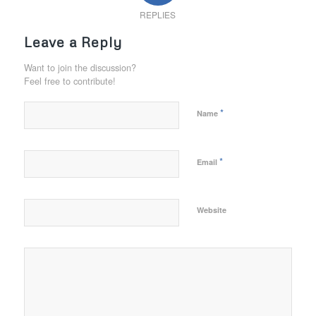
REPLIES
Leave a Reply
Want to join the discussion?
Feel free to contribute!
*
Name
*
Email
Website