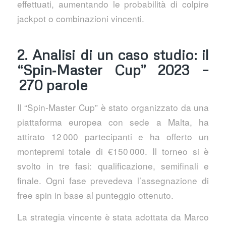
effettuati, aumentando le probabilità di colpire
jackpot o combinazioni vincenti.
2. Analisi di un caso studio: il
“Spin‑Master Cup” 2023 –
270 parole
Il “Spin‑Master Cup” è stato organizzato da una
piattaforma europea con sede a Malta, ha
attirato 12 000 partecipanti e ha offerto un
montepremi totale di €150 000. Il torneo si è
svolto in tre fasi: qualificazione, semifinali e
finale. Ogni fase prevedeva l’assegnazione di
free spin in base al punteggio ottenuto.
La strategia vincente è stata adottata da Marco