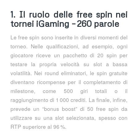
1. Il ruolo delle free spin nei
tornei iGaming – 260 parole
Le free spin sono inserite in diversi momenti del
torneo. Nelle qualificazioni, ad esempio, ogni
giocatore riceve un pacchetto di 20 spin per
testare la propria velocità su slot a bassa
volatilità. Nei round eliminatori, le spin gratuite
diventano ricompense per il completamento di
milestone, come 500 giri totali o il
raggiungimento di 1 000 crediti. La finale, infine,
prevede un “bonus boost” di 50 free spin da
utilizzare su una slot selezionata, spesso con
RTP superiore al 96 %.