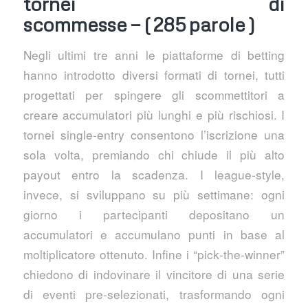
tornei di
scommesse — ( 285 parole )
Negli ultimi tre anni le piattaforme di betting
hanno introdotto diversi formati di tornei, tutti
progettati per spingere gli scommettitori a
creare accumulatori più lunghi e più rischiosi. I
tornei single‑entry consentono l’iscrizione una
sola volta, premiando chi chiude il più alto
payout entro la scadenza. I league‑style,
invece, si sviluppano su più settimane: ogni
giorno i partecipanti depositano un
accumulatori e accumulano punti in base al
moltiplicatore ottenuto. Infine i “pick‑the‑winner”
chiedono di indovinare il vincitore di una serie
di eventi pre‑selezionati, trasformando ogni