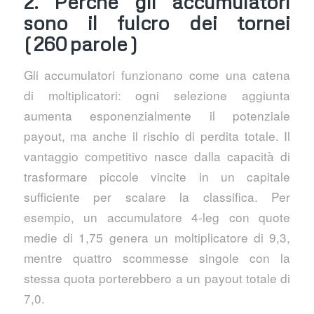
2. Perché gli accumulatori
sono il fulcro dei tornei
( 260 parole )
Gli accumulatori funzionano come una catena
di moltiplicatori: ogni selezione aggiunta
aumenta esponenzialmente il potenziale
payout, ma anche il rischio di perdita totale. Il
vantaggio competitivo nasce dalla capacità di
trasformare piccole vincite in un capitale
sufficiente per scalare la classifica. Per
esempio, un accumulatore 4‑leg con quote
medie di 1,75 genera un moltiplicatore di 9,3,
mentre quattro scommesse singole con la
stessa quota porterebbero a un payout totale di
7,0.