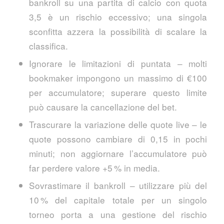
bankroll su una partita di calcio con quota
3,5 è un rischio eccessivo; una singola
sconfitta azzera la possibilità di scalare la
classifica.
Ignorare le limitazioni di puntata – molti
bookmaker impongono un massimo di €100
per accumulatore; superare questo limite
può causare la cancellazione del bet.
Trascurare la variazione delle quote live – le
quote possono cambiare di 0,15 in pochi
minuti; non aggiornare l’accumulatore può
far perdere valore +5 % in media.
Sovrastimare il bankroll – utilizzare più del
10 % del capitale totale per un singolo
torneo porta a una gestione del rischio