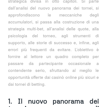
strategica divisa in otto capitoli. Si parte
dall’analisi del nuovo panorama dei tornei, si
approfondiscono le meccaniche degli
accumulatori, si passa alla costruzione di una
strategia multi‑bet, all’analisi delle quote, alla
psicologia del torneo, agli strumenti di
supporto, alle storie di successo e, infine, agli
errori più frequenti da evitare. L’obiettivo è
fornire al lettore un quadro completo per
passare da partecipante occasionale a
contendente serio, sfruttando al meglio le
opportunità offerte dai casinò online più sicuri e
dai tornei di betting.
1. Il nuovo panorama dei