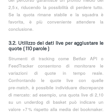
2,5 x, riducendo la possibilità di perdere tutto.
Se la quota rimane stabile e la squadra è
favorita, è più conveniente attendere la
conclusione.
3.2. Utilizzo dei dati live per aggiustare le
quote ( 110 parole )
Strumenti di tracking come Betfair API o
FeedTracker consentono di monitorare le
variazioni di quote in tempo reale.
Confrontando le quote live con quelle
pre‑match, è possibile individuare discrepanze
di mercato: ad esempio, una quota live di 2,10
su un underdog di basket può indicare un
valore +7 % rispetto alla media dei bookmaker.