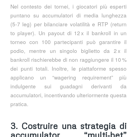
Nel contesto dei tornei, i giocatori più esperti
puntano su accumulatori di media lunghezza
(5‑7 leg) per bilanciare volatilità e RTP (return
to player). Un payout di 12 x il bankroll in un
torneo con 100 partecipanti può garantire il
podio, mentre un singolo biglietto da 2 x il
bankroll rischierebbe di non raggiungere il 10 %
dei punti totali. Inoltre, le piattaforme spesso
applicano un “wagering requirement” più
indulgente sui guadagni derivanti da
accumulatori, incentivando ulteriormente questa
pratica.
3. Costruire una strategia di
accumulator “multi‑bet”