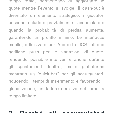
tempo reale, permettendo di aggiornare le
quote mentre l’evento si svolge. Il cash‑out è
diventato un elemento strategico: i giocatori
possono chiudere parzialmente l’accumulatore
quando la probabilità di perdita aumenta,
garantendo un profitto minimo. Le interfacce
mobile, ottimizzate per Android e iOS, offrono
notifiche push per le variazioni di quote,
rendendo possibile intervenire anche durante
gli spostamenti. Inoltre, molte piattaforme
mostrano un “quick‑bet” per gli accumulatori,
riducendo i tempi di inserimento e favorendo il
gioco veloce, un fattore decisivo nei tornei a
tempo limitato.