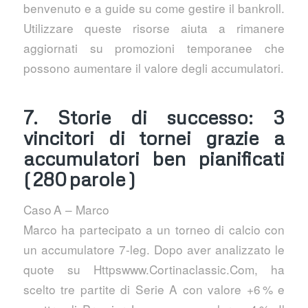
benvenuto e a guide su come gestire il bankroll.
Utilizzare queste risorse aiuta a rimanere
aggiornati su promozioni temporanee che
possono aumentare il valore degli accumulatori.
7. Storie di successo: 3
vincitori di tornei grazie a
accumulatori ben pianificati
( 280 parole )
Caso A – Marco
Marco ha partecipato a un torneo di calcio con
un accumulatore 7‑leg. Dopo aver analizzato le
quote su Httpswww.Cortinaclassic.Com, ha
scelto tre partite di Serie A con valore +6 % e