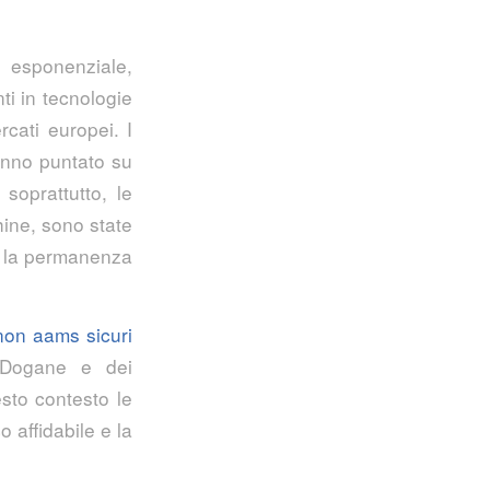
a esponenziale,
ti in tecnologie
cati europei. I
anno puntato su
soprattutto, le
hine, sono state
re la permanenza
non aams sicuri
e Dogane e dei
sto contesto le
 affidabile e la