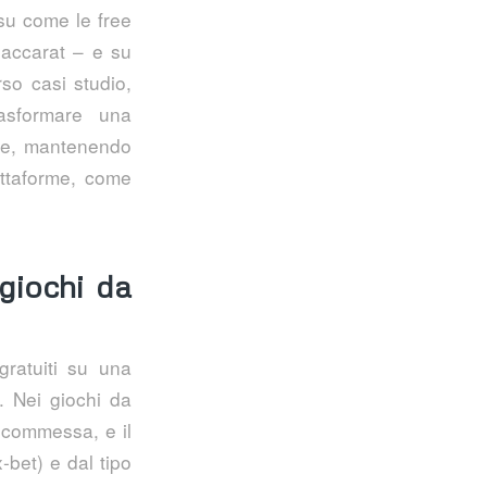
 su come le free
 baccarat – e su
rso casi studio,
rasformare una
ale, mantenendo
attaforme, come
 giochi da
gratuiti su una
. Nei giochi da
scommessa, e il
‑bet) e dal tipo