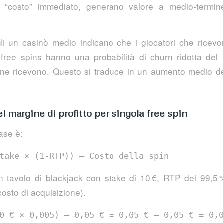
“costo” immediato, generano valore a medio‑termine
 di un casinò medio indicano che i giocatori che rice
free spins hanno una probabilità di churn ridotta del 
 ne ricevono. Questo si traduce in un aumento medio de
el margine di profitto per singola free spin
ase è:
take × (1‑RTP)) – Costo della spin
tavolo di blackjack con stake di 10 €, RTP del 99,5 
costo di acquisizione).
0 € × 0,005) – 0,05 € = 0,05 € – 0,05 € = 0,