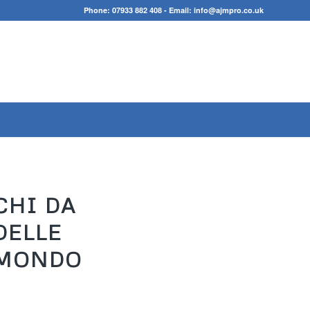
Phone:
07933 882 408
- Email:
info@ajmpro.co.uk
CHI DA
DELLE
 MONDO