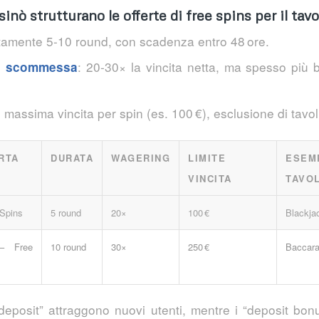
sinò strutturano le offerte di free spins per il tavo
itamente 5‑10 round, con scadenza entro 48 ore.
: 20‑30× la vincita netta, ma spesso più b
di scommessa
.
: massima vincita per spin (es. 100 €), esclusione di tavoli
RTA
DURATA
WAGERING
LIMITE
ESEM
VINCITA
TAVO
 Spins
5 round
20×
100 €
Blackja
– Free
10 round
30×
250 €
Baccara
 deposit” attraggono nuovi utenti, mentre i “deposit bon