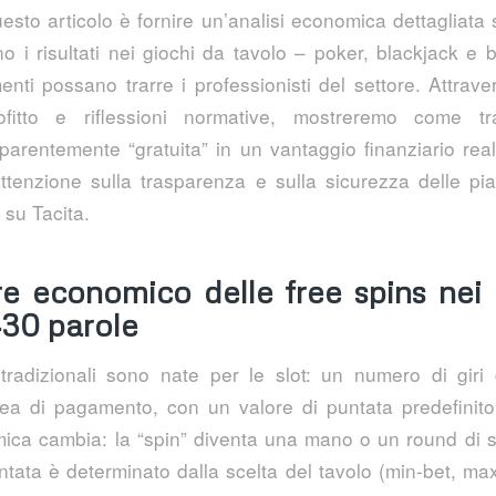
questo articolo è fornire un’analisi economica dettagliata
no i risultati nei giochi da tavolo – poker, blackjack e
nti possano trarre i professionisti del settore. Attrave
ofitto e riflessioni normative, mostreremo come t
arentemente “gratuita” in un vantaggio finanziario re
attenzione sulla trasparenza e sulla sicurezza delle pi
 su Tacita.
ore economico delle free spins nei
430 parole
tradizionali sono nate per le slot: un numero di giri 
nea di pagamento, con un valore di puntata predefinito
amica cambia: la “spin” diventa una mano o un round di 
ntata è determinato dalla scelta del tavolo (min‑bet, max