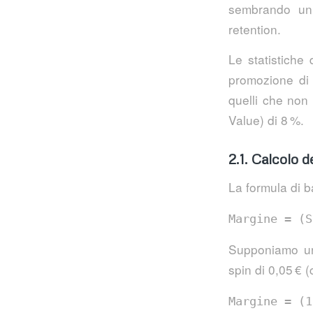
sembrando un 
retention.
Le statistiche
promozione di 
quelli che non
Value) di 8 %.
2.1. Calcolo d
La formula di b
Margine = (S
Supponiamo un 
spin di 0,05 € (
Margine = (1