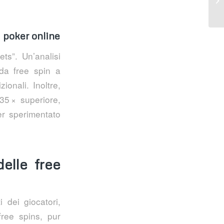
ca
i poker online
ts”. Un’analisi
da free spin a
onali. Inoltre,
35 × superiore,
er sperimentato
delle free
 dei giocatori,
free spins, pur