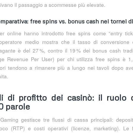
ntivano il passaggio a scommesse più elevate.
comparativa: free spins vs. bonus cash nei tornei d
ker online hanno introdotto free spins come “entry ticke
 operatore medio mostra che il tasso di conversione 
agante è del 27 %, contro il 19 % dei bonus cash tradizi
e Revenue Per User) per chi utilizza free spins è 1,
tori tendono a rimanere più a lungo nei tavoli dopo av
ita.
i di profitto dei casinò: il ruolo 
10 parole
Gaming gestisce tre flussi di cassa principali: depositi
co (RTP) e costi operativi (licenze, marketing). Le 