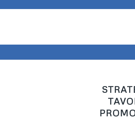
STRAT
TAVO
PROMO