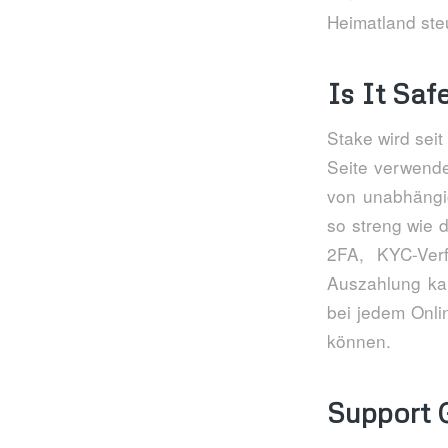
Heimatland steu
Is It Saf
Stake wird sei
Seite verwend
von unabhängig
so streng wie 
2FA, KYC-Verf
Auszahlung ka
bei jedem Onli
können.
Support 