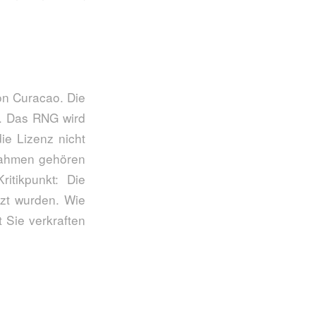
on Curacao. Die
. Das RNG wird
ie Lizenz nicht
ßnahmen gehören
itikpunkt: Die
zt wurden. Wie
 Sie verkraften