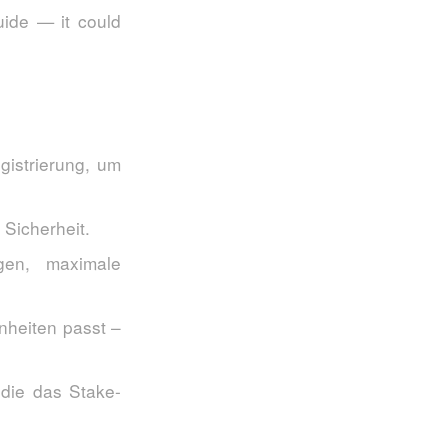
uide — it could
gistrierung, um
 Sicherheit.
gen, maximale
nheiten passt –
 die das Stake-