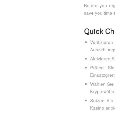
Before you reg
save you time 
Quick Che
Verifiziere
Auszahlung
Aktivieren S
Prüfen Si
Einsatzgren
Wählen Sie 
Kryptowähru
Setzen Sie 
Kasino anbie