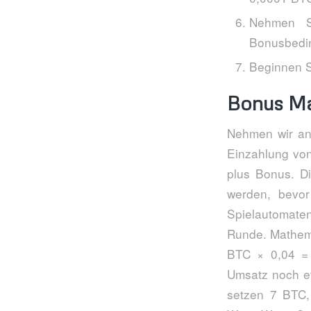
Nehmen S
Bonusbedin
Beginnen Si
Bonus M
Nehmen wir an
Einzahlung von
plus Bonus. D
werden, bevo
Spielautomate
Runde. Mathema
BTC × 0,04 = 
Umsatz noch et
setzen 7 BTC, 