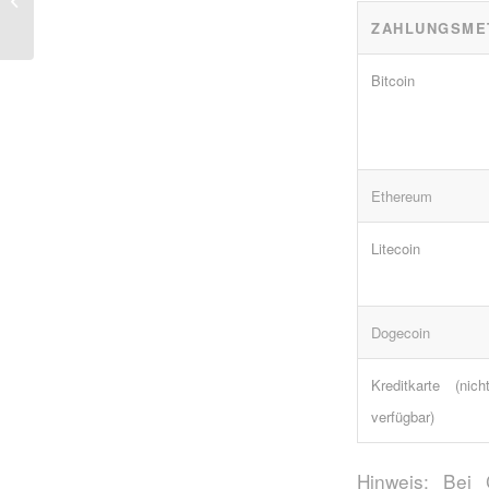
bonusoptimalisatie bij online casino’...
ZAHLUNGSME
Bitcoin
Ethereum
Litecoin
Dogecoin
Kreditkarte (nic
verfügbar)
Hinweis: Bei