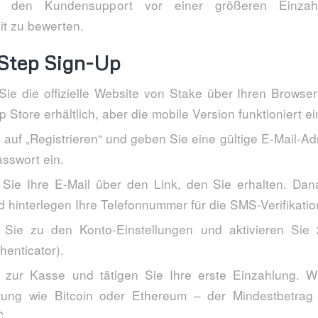
e den Kundensupport vor einer größeren Einzah
it zu bewerten.
Step Sign-Up
ie die offizielle Website von Stake über Ihren Browser
p Store erhältlich, aber die mobile Version funktioniert e
 auf „Registrieren“ und geben Sie eine gültige E-Mail-A
asswort ein.
 Sie Ihre E-Mail über den Link, den Sie erhalten. Da
d hinterlegen Ihre Telefonnummer für die SMS-Verifikatio
 Sie zu den Konto-Einstellungen und aktivieren Sie 
henticator).
 zur Kasse und tätigen Sie Ihre erste Einzahlung. W
ung wie Bitcoin oder Ethereum – der Mindestbetrag l
C.