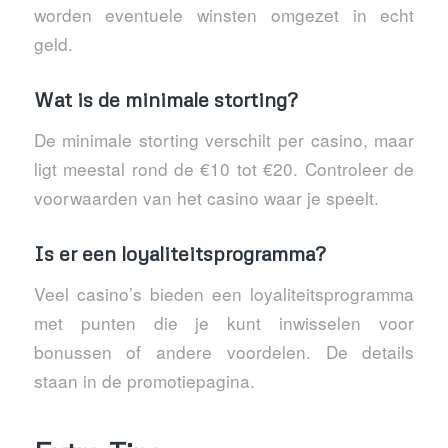
worden eventuele winsten omgezet in echt
geld.
Wat is de minimale storting?
De minimale storting verschilt per casino, maar
ligt meestal rond de €10 tot €20. Controleer de
voorwaarden van het casino waar je speelt.
Is er een loyaliteitsprogramma?
Veel casino’s bieden een loyaliteitsprogramma
met punten die je kunt inwisselen voor
bonussen of andere voordelen. De details
staan in de promotiepagina.