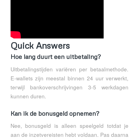
Quick Answers
Hoe lang duurt een uitbetaling?
Uitbetalingstijden variëren per betaalmethode.
E-wallets zijn meestal binnen 24 uur verwerkt,
terwijl bankoverschrijvingen 3-5 werkdagen
kunnen duren.
Kan ik de bonusgeld opnemen?
Nee, bonusgeld is alleen speelgeld totdat je
aan de inzetvereisten hebt voldaan. Pas daarna