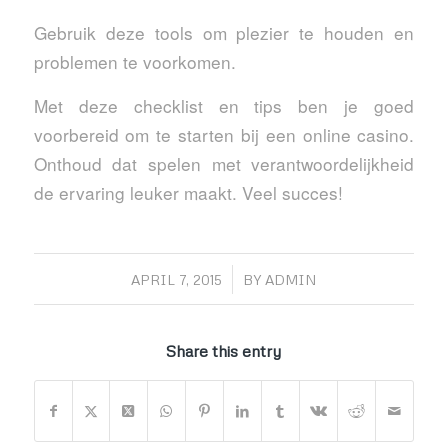
Gebruik deze tools om plezier te houden en
problemen te voorkomen.
Met deze checklist en tips ben je goed
voorbereid om te starten bij een online casino.
Onthoud dat spelen met verantwoordelijkheid
de ervaring leuker maakt. Veel succes!
/
APRIL 7, 2015
BY
ADMIN
Share this entry