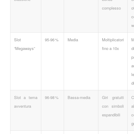
complesso
o
c
w
Slot
95‑96 %
Media
Moltiplicatori
M
“Megaways”
fino a 10x
d
p
a
l
d
Slot a tema
96‑98 %
Bassa‑media
Giri gratuiti
C
avventura
con simboli
a
espandibili
c
g