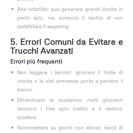
Alta volatilità: può generare grandi vincite in
pochi spin, ma aumenta il rischio di non
soddisfare il wagering.
5. Errori Comuni da Evitare e
Trucchi Avanzati
Errori più frequenti
Non leggere i termini: ignorare il limite di
vincita o le slot ammesse porta a perdere il
bonus.
Dimenticare la scadenza: molti giocatori
lasciano i free spin inattivi e li vedono
scadere.
Scommettere su giochi non idonei: tavoli di