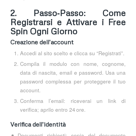
2. Passo‑Passo: Come
Registrarsi e Attivare i Free
Spin Ogni Giorno
Creazione dell’account
Accedi al sito scelto e clicca su “Registrati”.
Compila il modulo con nome, cognome,
data di nascita, email e password. Usa una
password complessa per proteggere il tuo
account.
Conferma l’email: riceverai un link di
verifica; aprilo entro 24 ore.
Verifica dell’identità
Documenti richiesti: copia del documento