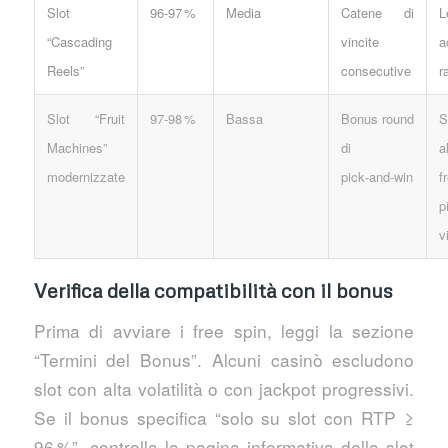
Slot
96‑97 %
Media
Catene di
L
“Cascading
vincite
a
Reels”
consecutive
r
Slot “Fruit
97‑98 %
Bassa
Bonus round
S
Machines”
di
a
modernizzate
pick‑and‑win
f
p
v
Verifica della compatibilità con il bonus
Prima di avviare i free spin, leggi la sezione
“Termini del Bonus”. Alcuni casinò escludono
slot con alta volatilità o con jackpot progressivi.
Se il bonus specifica “solo su slot con RTP ≥
96 %”, controlla la pagina informativa della slot