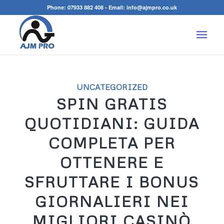
Phone:
07933 882 408
- Email:
info@ajmpro.co.uk
UNCATEGORIZED
SPIN GRATIS
QUOTIDIANI: GUIDA
COMPLETA PER
OTTENERE E
SFRUTTARE I BONUS
GIORNALIERI NEI
MIGLIORI CASINÒ