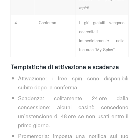
rapidi
.
4
Conferma
I giri gratuiti vengono
accreditati
immediatamente nella
tua area “My Spins”.
Tempistiche di attivazione e scadenza
Attivazione: i free spin sono disponibili
subito dopo la conferma.
Scadenza: solitamente 24 ore dalla
concessione; alcuni casinò concedono
un’estensione di 48 ore se non usati entro il
primo giorno.
Promemoria: imposta una notifica sul tuo