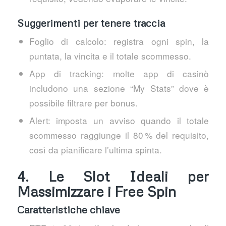
Suggerimenti per tenere traccia
Foglio di calcolo: registra ogni spin, la
puntata, la vincita e il totale scommesso.
App di tracking: molte app di casinò
includono una sezione “My Stats” dove è
possibile filtrare per bonus.
Alert: imposta un avviso quando il totale
scommesso raggiunge il 80 % del requisito,
così da pianificare l’ultima spinta.
4. Le Slot Ideali per
Massimizzare i Free Spin
Caratteristiche chiave