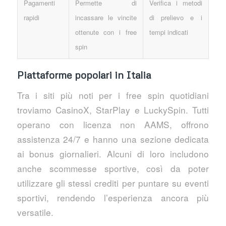
Pagamenti
Permette di
Verifica i metodi
rapidi
incassare le vincite
di prelievo e i
ottenute con i free
tempi indicati
spin
Piattaforme popolari in Italia
Tra i siti più noti per i free spin quotidiani
troviamo CasinoX, StarPlay e LuckySpin. Tutti
operano con licenza non AAMS, offrono
assistenza 24/7 e hanno una sezione dedicata
ai bonus giornalieri. Alcuni di loro includono
anche scommesse sportive, così da poter
utilizzare gli stessi crediti per puntare su eventi
sportivi, rendendo l’esperienza ancora più
versatile.