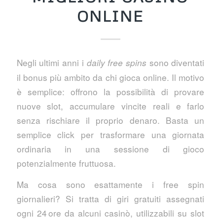
ONLINE
Negli ultimi anni i
sono diventati
daily free spins
il bonus più ambito da chi gioca online. Il motivo
è semplice: offrono la possibilità di provare
nuove slot, accumulare vincite reali e farlo
senza rischiare il proprio denaro. Basta un
semplice click per trasformare una giornata
ordinaria in una sessione di gioco
potenzialmente fruttuosa.
Ma cosa sono esattamente i free spin
giornalieri? Si tratta di giri gratuiti assegnati
ogni 24 ore da alcuni casinò, utilizzabili su slot