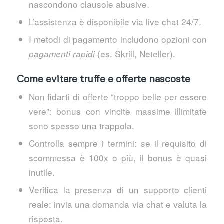
nascondono clausole abusive.
L’assistenza è disponibile via live chat 24/7.
I metodi di pagamento includono opzioni con
(es. Skrill, Neteller).
pagamenti rapidi
Come evitare truffe e offerte nascoste
Non fidarti di offerte “troppo belle per essere
vere”: bonus con vincite massime illimitate
sono spesso una trappola.
Controlla sempre i termini: se il requisito di
scommessa è 100x o più, il bonus è quasi
inutile.
Verifica la presenza di un supporto clienti
reale: invia una domanda via chat e valuta la
risposta.