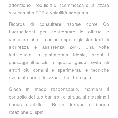
attenzione i requisiti di scommessa e utilizzare
slot con alto RTP e volatilità adeguata.
Ricorda di consultare risorse come Go
International per confrontare le offerte e
verificare che il casinò rispetti gli standard di
sicurezza e assistenza 24/7. Una volta
individuata la piattaforma ideale, segui i
passaggi illustrati in questa guida, evita gli
errori più comuni e sperimenta le tecniche
avanzate per ottimizzare i tuoi free spin.
Gioca in modo responsabile, mantieni il
controllo del tuo bankroll e sfrutta al massimo i
bonus quotidiani. Buona fortuna e buona
rotazione di spin!