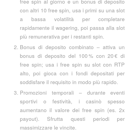
free spin al giorno e un bonus di deposito
con altri 10 free spin, usa i primi su una slot
a bassa volatilità per completare
rapidamente il wagering, poi passa alla slot
più remunerativa per i restanti spin.
Bonus di deposito combinato – attiva un
bonus di deposito del 100 % con 20 € di
free spin; usa i free spin su slot con RTP
alto, poi gioca con i fondi depositati per
soddisfare il requisito in modo più rapido.
Promozioni temporali – durante eventi
sportivi o festività, i casinò spesso
aumentano il valore dei free spin (es. 2x
payout). Sfrutta questi periodi per
massimizzare le vincite.