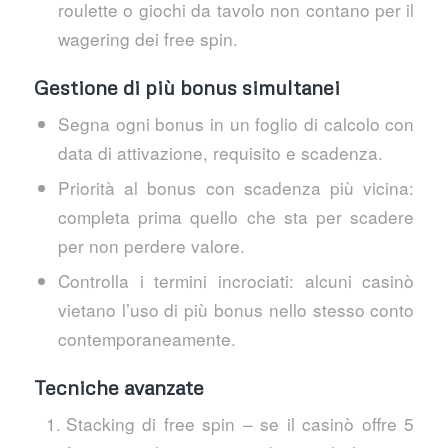
roulette o giochi da tavolo non contano per il
wagering dei free spin.
Gestione di più bonus simultanei
Segna ogni bonus in un foglio di calcolo con
data di attivazione, requisito e scadenza.
Priorità al bonus con scadenza più vicina:
completa prima quello che sta per scadere
per non perdere valore.
Controlla i termini incrociati: alcuni casinò
vietano l’uso di più bonus nello stesso conto
contemporaneamente.
Tecniche avanzate
Stacking di free spin – se il casinò offre 5