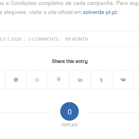
os e Condições completos de cada campanha. Para expl
s elegíveis, visite o site oficial em
solverde-pt.pt
.
/
/
LY 7, 2026
0 COMMENTS
BY
ADMIN
Share this entry
0
REPLIES