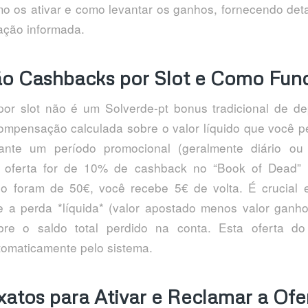
o os ativar e como levantar os ganhos, fornecendo det
zação informada.
o Cashbacks por Slot e Como Fun
or slot não é um Solverde-pt bonus tradicional de de
ompensação calculada sobre o valor líquido que você 
rante um período promocional (geralmente diário ou
 oferta for de 10% de cashback no “Book of Dead”
go foram de 50€, você recebe 5€ de volta. É crucial
re a perda *líquida* (valor apostado menos valor gan
bre o saldo total perdido na conta. Esta oferta do
tomaticamente pelo sistema.
atos para Ativar e Reclamar a Ofe