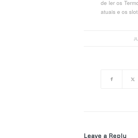
de ler os Term
atuais e os slot
JU
Leave a Reply