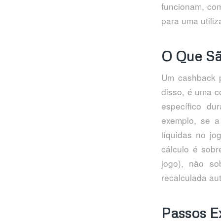
funcionam, com
para uma utili
O Que Sã
Um cashback p
disso, é uma c
específico du
exemplo, se a
líquidas no jo
cálculo é sob
jogo), não so
recalculada au
Passos Ex