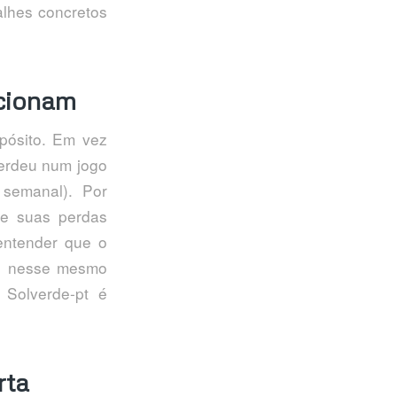
alhes concretos
cionam
pósito. Em vez
perdeu num jogo
 semanal). Por
 e suas perdas
 entender que o
ho nesse mesmo
 Solverde-pt é
rta