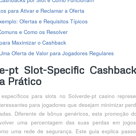
os para Ativar e Reclamar a Oferta
xemplo: Ofertas e Requisitos Típicos
Comuns e Como os Resolver
 para Maximizar o Cashback
Uma Oferta de Valor para Jogadores Regulares
e-pt Slot-Specific Cashback
 Prático
específicos para slots no Solverde-pt casino repre
nteressantes para jogadores que desejam minimizar pe
adas. Diferente de bônus genéricos, esta promoção do
volver uma percentagem das suas perdas em jogos 
omo uma rede de segurança. Este guia explica pass