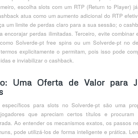
rimeiro, escolha slots com um RTP (Return to Player) já
cashback atua como um aumento adicional do RTP efeti
eça um limite de perdas claro para a sua sessão; o cash
ra encorajar perdas ilimitadas. Terceiro, evite combinar
 como Solverde-pt free spins ou um Solverde-pt no de
ermos explicitamente o permitam, pois isso pode comp
idas e inviabilizar o cashback.
ão: Uma Oferta de Valor para J
s
específicos para slots no Solverde-pt são uma pro
 jogadores que apreciam certos títulos e procura
rada. Ao entender os mecanismos exatos, os passos ne
uns, pode utilizá-los de forma inteligente e prática. L