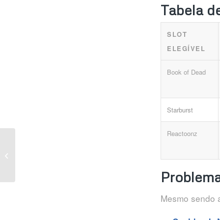
Tabela de
SLOT
ELEGÍVEL
Book of Dead
Starburst
Reactoonz
Wieżą Ciśnień Płock Dragon Tiger:
Szybki Kuzyn Baccarata
Problema
Mesmo sendo au