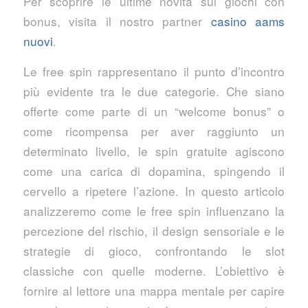
Per scoprire le ultime novità sui giochi con
bonus, visita il nostro partner
casino aams
nuovi
.
Le free spin rappresentano il punto d’incontro
più evidente tra le due categorie. Che siano
offerte come parte di un “welcome bonus” o
come ricompensa per aver raggiunto un
determinato livello, le spin gratuite agiscono
come una carica di dopamina, spingendo il
cervello a ripetere l’azione. In questo articolo
analizzeremo come le free spin influenzano la
percezione del rischio, il design sensoriale e le
strategie di gioco, confrontando le slot
classiche con quelle moderne. L’obiettivo è
fornire al lettore una mappa mentale per capire