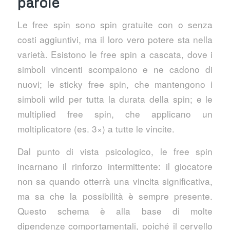
parole
Le free spin sono spin gratuite con o senza
costi aggiuntivi, ma il loro vero potere sta nella
varietà. Esistono le free spin a cascata, dove i
simboli vincenti scompaiono e ne cadono di
nuovi; le sticky free spin, che mantengono i
simboli wild per tutta la durata della spin; e le
multiplied free spin, che applicano un
moltiplicatore (es. 3×) a tutte le vincite.
Dal punto di vista psicologico, le free spin
incarnano il rinforzo intermittente: il giocatore
non sa quando otterrà una vincita significativa,
ma sa che la possibilità è sempre presente.
Questo schema è alla base di molte
dipendenze comportamentali, poiché il cervello