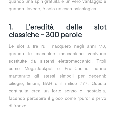
quando una spin gratuita è un vero vantaggio e
quando, invece, è solo un’esca psicologica.
1. L’eredità delle slot
classiche – 300 parole
Le slot a tre rulli nacquero negli anni ‘70,
quando le macchine meccaniche venivano
sostituite da sistemi elettromeccanici. Titoli
come Mega Jackpot o Fruit Casino hanno
mantenuto gli stessi simboli per decenni:
ciliegie, limoni, BAR e il mitico 777. Questa
continuità crea un forte senso di nostalgia,
facendo percepire il gioco come “puro” e privo
di fronzoli.