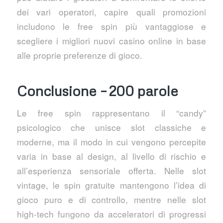
dei vari operatori, capire quali promozioni
includono le free spin più vantaggiose e
scegliere i migliori nuovi casino online in base
alle proprie preferenze di gioco.
Conclusione – 200 parole
Le free spin rappresentano il “candy”
psicologico che unisce slot classiche e
moderne, ma il modo in cui vengono percepite
varia in base al design, al livello di rischio e
all’esperienza sensoriale offerta. Nelle slot
vintage, le spin gratuite mantengono l’idea di
gioco puro e di controllo, mentre nelle slot
high‑tech fungono da acceleratori di progressi