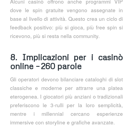
Alcuni casinò offrono anche programmi VIP
dove le spin gratuite vengono assegnate in
base al livello di attività. Questo crea un ciclo di
feedback positivo: più si gioca, più free spin si
ricevono, più si resta nella community.
8. Implicazioni per i casinò
online – 260 parole
Gli operatori devono bilanciare cataloghi di slot
classiche e moderne per attrarre una platea
eterogenea. I giocatori più anziani o tradizionali
preferiscono le 3‑rulli per la loro semplicità,
mentre i millennial cercano esperienze
immersive con storyline e grafiche avanzate.