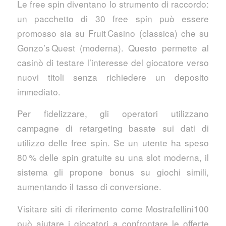
Le free spin diventano lo strumento di raccordo:
un pacchetto di 30 free spin può essere
promosso sia su Fruit Casino (classica) che su
Gonzo’s Quest (moderna). Questo permette al
casinò di testare l’interesse del giocatore verso
nuovi titoli senza richiedere un deposito
immediato.
Per fidelizzare, gli operatori utilizzano
campagne di retargeting basate sui dati di
utilizzo delle free spin. Se un utente ha speso
80 % delle spin gratuite su una slot moderna, il
sistema gli propone bonus su giochi simili,
aumentando il tasso di conversione.
Visitare siti di riferimento come Mostrafellini100
può aiutare i giocatori a confrontare le offerte