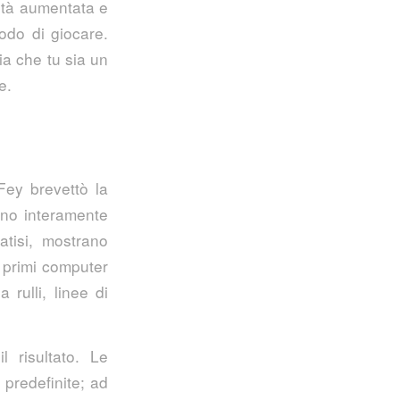
altà aumentata e
modo di giocare.
sia che tu sia un
e.
Fey brevettò la
rano interamente
atisi, mostrano
 primi computer
 rulli, linee di
l risultato. Le
predefinite; ad