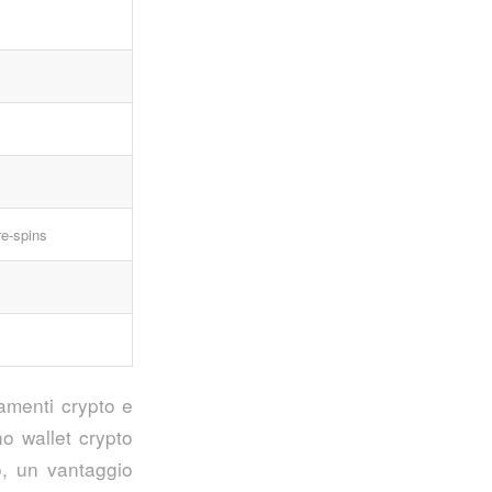
re‑spins
gamenti crypto e
no wallet crypto
o, un vantaggio