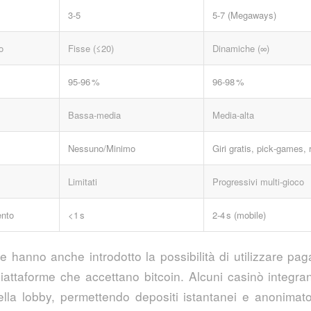
3‑5
5‑7 (Megaways)
o
Fisse (≤20)
Dinamiche (∞)
95‑96 %
96‑98 %
Bassa‑media
Media‑alta
Nessuno/Minimo
Giri gratis, pick‑games, 
Limitati
Progressivi multi‑gioco
ento
<1 s
2‑4 s (mobile)
 hanno anche introdotto la possibilità di utilizzare pa
iattaforme che accettano bitcoin. Alcuni casinò integra
ella lobby, permettendo depositi istantanei e anonimat