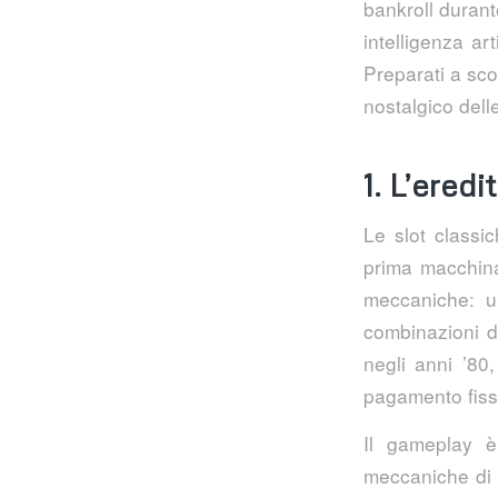
bankroll durant
intelligenza ar
Preparati a scop
nostalgico dell
1. L’eredi
Le slot classi
prima macchina 
meccaniche: un
combinazioni d
negli anni ’80,
pagamento fisse
Il gameplay è 
meccaniche di 