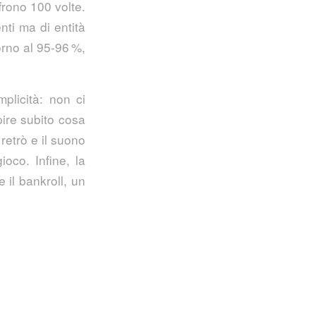
frono 100 volte.
nti ma di entità
orno al 95‑96 %,
plicità: non ci
pire subito cosa
retrò e il suono
ioco. Infine, la
 il bankroll, un