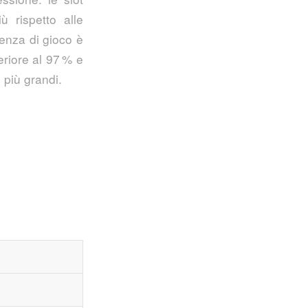
ù rispetto alle
uenza di gioco è
riore al 97 % e
i più grandi.