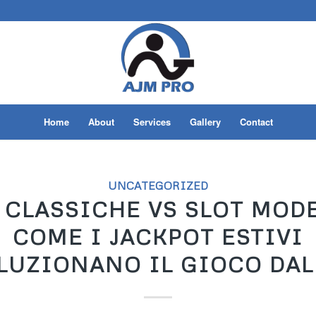
Home
About
Services
Gallery
Contact
UNCATEGORIZED
 CLASSICHE VS SLOT MOD
COME I JACKPOT ESTIVI
LUZIONANO IL GIOCO DAL