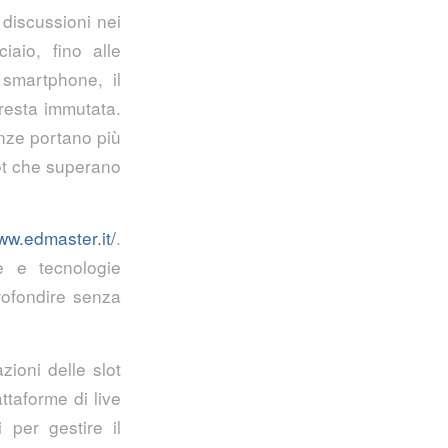
 discussioni nei
iaio, fino alle
smartphone, il
 resta immutata.
canze portano più
pot che superano
ww.edmaster.it/
.
me e tecnologie
rofondire senza
zioni delle slot
ttaforme di live
 per gestire il