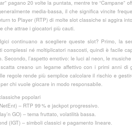
ar” pagano 20 volte la puntata, mentre tre “Campane” of
 generalmente media‑bassa, il che significa vincite freque
eturn to Player (RTP) di molte slot classiche si aggira int
e che attrae i giocatori più cauti.
lgici continuano a scegliere queste slot? Primo, la sem
iti complessi né moltiplicatori nascosti, quindi è facile ca
 Secondo, l’aspetto emotivo: le luci al neon, le musiche 
scatta creano un legame affettivo con i primi anni di g
le regole rende più semplice calcolare il rischio e gestire
e per chi vuole giocare in modo responsabile.
classiche popolari
NetEnt) – RTP 99 % e jackpot progressivo.
lay’n GO) – tema fruttato, volatilità bassa.
nd (IGT) – simboli classici e pagamento lineare.