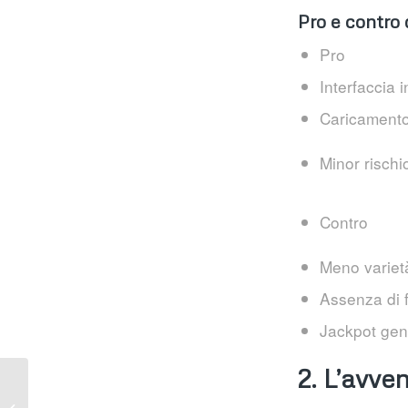
Pro e contro 
Pro
Interfaccia i
Caricamento 
Minor rischi
Contro
Meno variet
Assenza di f
Jackpot gene
2. L’avve
Les coulisses de la transparence :
comment les casinos en ligne