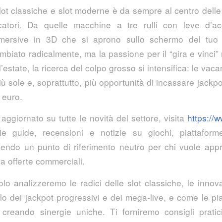
a slot classiche e slot moderne è da sempre al centro delle
atori. Da quelle macchine a tre rulli con leve d’acc
mersive in 3D che si aprono sullo schermo del tuo 
iato radicalmente, ma la passione per il “gira e vinci”
l’estate, la ricerca del colpo grosso si intensifica: le va
iù sole e, soprattutto, più opportunità di incassare jack
i euro.
 aggiornato su tutte le novità del settore, visita
https://w
lie guide, recensioni e notizie su giochi, piattafor
nendo un punto di riferimento neutro per chi vuole app
a offerte commerciali.
olo analizzeremo le radici delle slot classiche, le innova
lo dei jackpot progressivi e dei mega‑live, e come le pia
creando sinergie uniche. Ti forniremo consigli pratici