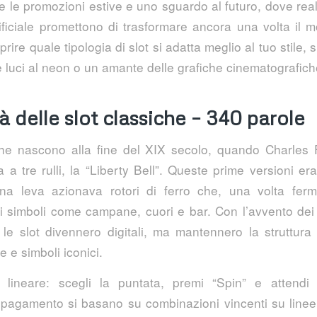
e le promozioni estive e uno sguardo al futuro, dove re
tificiale promettono di trasformare ancora una volta il 
rire quale tipologia di slot si adatta meglio al tuo stile, 
e luci al neon o un amante delle grafiche cinematografich
tà delle slot classiche – 340 parole
che nascono alla fine del XIX secolo, quando Charles 
a tre rulli, la “Liberty Bell”. Queste prime versioni e
a leva azionava rotori di ferro che, una volta ferm
i simboli come campane, cuori e bar. Con l’avvento dei
 le slot divennero digitali, ma mantennero la struttura a
 e simboli iconici.
lineare: scegli la puntata, premi “Spin” e attendi i
pagamento si basano su combinazioni vincenti su linee 