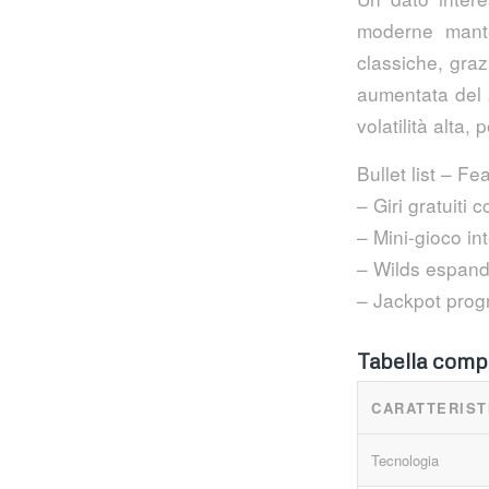
moderne manten
classiche, graz
aumentata del 
volatilità alta,
Bullet list – Fe
– Giri gratuiti 
– Mini‑gioco int
– Wilds espandi
– Jackpot progr
Tabella comp
CARATTERIST
Tecnologia