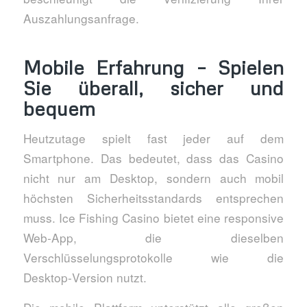
Auszahlungsanfrage.
Mobile Erfahrung – Spielen
Sie überall, sicher und
bequem
Heutzutage spielt fast jeder auf dem
Smartphone. Das bedeutet, dass das Casino
nicht nur am Desktop, sondern auch mobil
höchsten Sicherheitsstandards entsprechen
muss. Ice Fishing Casino bietet eine responsive
Web‑App, die dieselben
Verschlüsselungsprotokolle wie die
Desktop‑Version nutzt.