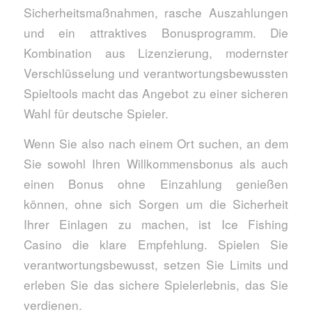
Sicherheitsmaßnahmen, rasche Auszahlungen
und ein attraktives Bonusprogramm. Die
Kombination aus Lizenzierung, modernster
Verschlüsselung und verantwortungsbewussten
Spieltools macht das Angebot zu einer sicheren
Wahl für deutsche Spieler.
Wenn Sie also nach einem Ort suchen, an dem
Sie sowohl Ihren Willkommensbonus als auch
einen Bonus ohne Einzahlung genießen
können, ohne sich Sorgen um die Sicherheit
Ihrer Einlagen zu machen, ist Ice Fishing
Casino die klare Empfehlung. Spielen Sie
verantwortungsbewusst, setzen Sie Limits und
erleben Sie das sichere Spielerlebnis, das Sie
verdienen.