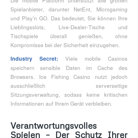
Die mobile Plattform unterstützt alle großen
Spielanbieter, darunter NetEnt, Microgaming
und Play’n GO. Das bedeutet, Sie können Ihre
Lieblingsslots, Live‑Dealer‑Tische und
Tischspiele überall genießen, ohne
Kompromisse bei der Sicherheit einzugehen.
Viele mobile Casinos
Industry Secret:
speichern sensible Daten im Cache des
Browsers. Ice Fishing Casino nutzt jedoch
ausschließlich serverseitige
Sitzungsverwaltung, sodass keine kritischen
Informationen auf Ihrem Gerät verbleiben.
Verantwortungsvolles
Spielen – Der Schutz Ihrer