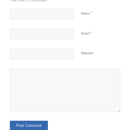
*
Name
*
Email
Website