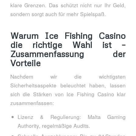
klare Grenzen. Das schützt nicht nur Ihr Geld,
sondern sorgt auch für mehr Spielspaß.
Warum Ice Fishing Casino
die richtige Wahl ist –
Zusammenfassung der
Vorteile
Nachdem wir die wichtigsten
Sicherheitsaspekte beleuchtet haben, lassen
sich die Stärken von Ice Fishing Casino klar
zusammenfassen:
Lizenz & Regulierung: Malta Gaming
Authority, regelmäßige Audits.