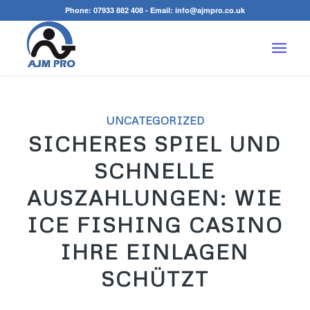
Phone:
07933 882 408
- Email:
info@ajmpro.co.uk
UNCATEGORIZED
SICHERES SPIEL UND
SCHNELLE
AUSZAHLUNGEN: WIE
ICE FISHING CASINO
IHRE EINLAGEN
SCHÜTZT