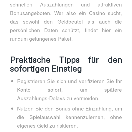
schnellen Auszahlungen und attraktiven
Bonusangeboten. Wer also ein Casino sucht,
das sowohl den Geldbeutel als auch die
persönlichen Daten schützt, findet hier ein
rundum gelungenes Paket.
Praktische Tipps für den
sofortigen Einstieg
Registrieren Sie sich und verifizieren Sie Ihr
Konto sofort, um spätere
Auszahlungs‑Delays zu vermeiden.
Nutzen Sie den Bonus ohne Einzahlung, um
die Spielauswahl kennenzulernen, ohne
eigenes Geld zu riskieren.