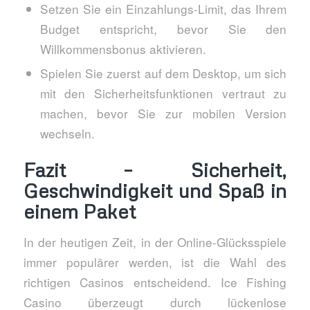
Setzen Sie ein Einzahlungs‑Limit, das Ihrem
Budget entspricht, bevor Sie den
Willkommensbonus aktivieren.
Spielen Sie zuerst auf dem Desktop, um sich
mit den Sicherheitsfunktionen vertraut zu
machen, bevor Sie zur mobilen Version
wechseln.
Fazit – Sicherheit,
Geschwindigkeit und Spaß in
einem Paket
In der heutigen Zeit, in der Online‑Glücksspiele
immer populärer werden, ist die Wahl des
richtigen Casinos entscheidend. Ice Fishing
Casino überzeugt durch lückenlose