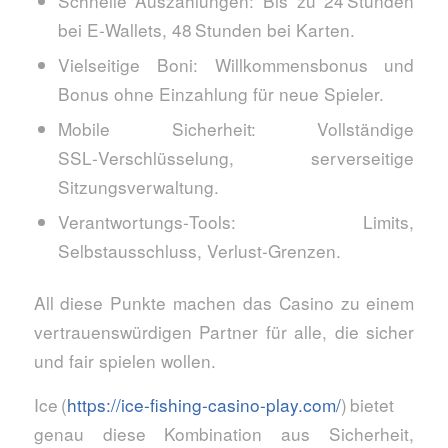
Schnelle Auszahlungen: Bis zu 24 Stunden
bei E‑Wallets, 48 Stunden bei Karten.
Vielseitige Boni: Willkommensbonus und
Bonus ohne Einzahlung für neue Spieler.
Mobile Sicherheit: Vollständige
SSL‑Verschlüsselung, serverseitige
Sitzungsverwaltung.
Verantwortungs‑Tools: Limits,
Selbstausschluss, Verlust‑Grenzen.
All diese Punkte machen das Casino zu einem
vertrauenswürdigen Partner für alle, die sicher
und fair spielen wollen.
Ice (
https://ice-fishing-casino-play.com/
) bietet
genau diese Kombination aus Sicherheit,