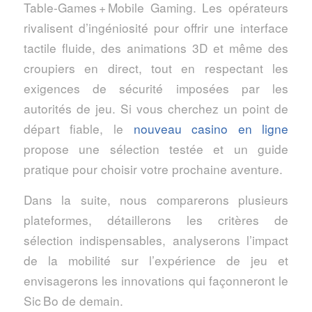
Table‑Games + Mobile Gaming. Les opérateurs
rivalisent d’ingéniosité pour offrir une interface
tactile fluide, des animations 3D et même des
croupiers en direct, tout en respectant les
exigences de sécurité imposées par les
autorités de jeu. Si vous cherchez un point de
départ fiable, le
nouveau casino en ligne
propose une sélection testée et un guide
pratique pour choisir votre prochaine aventure.
Dans la suite, nous comparerons plusieurs
plateformes, détaillerons les critères de
sélection indispensables, analyserons l’impact
de la mobilité sur l’expérience de jeu et
envisagerons les innovations qui façonneront le
Sic Bo de demain.