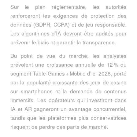
Sur le plan réglementaire, les autorités
renforceront les exigences de protection des
données (GDPR, CCPA) et de jeu responsable.
Les algorithmes d’IA devront être audités pour
prévenir le biais et garantir la transparence.
Du point de vue du marché, les analystes
prévoient une croissance annuelle de 12 % du
segment Table‑Games + Mobile d’ici 2028, porté
par la popularité croissante des jeux de casino
sur smartphones et la demande de contenus
immersifs. Les opérateurs qui investiront dans
IA et AR gagneront un avantage concurrentiel,
tandis que les plateformes plus conservatrices
risquent de perdre des parts de marché.