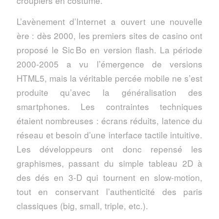
croupiers en costume.
L’avènement d’Internet a ouvert une nouvelle
ère : dès 2000, les premiers sites de casino ont
proposé le Sic Bo en version flash. La période
2000‑2005 a vu l’émergence de versions
HTML5, mais la véritable percée mobile ne s’est
produite qu’avec la généralisation des
smartphones. Les contraintes techniques
étaient nombreuses : écrans réduits, latence du
réseau et besoin d’une interface tactile intuitive.
Les développeurs ont donc repensé les
graphismes, passant du simple tableau 2D à
des dés en 3‑D qui tournent en slow‑motion,
tout en conservant l’authenticité des paris
classiques (big, small, triple, etc.).