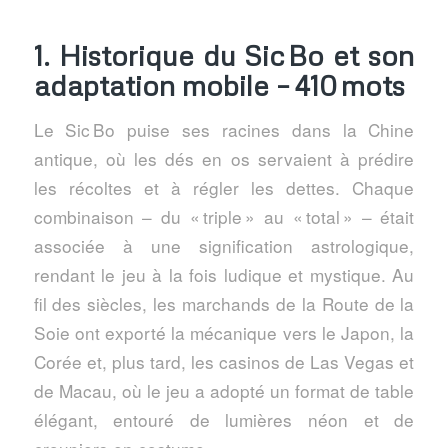
1. Historique du Sic Bo et son
adaptation mobile – 410 mots
Le Sic Bo puise ses racines dans la Chine
antique, où les dés en os servaient à prédire
les récoltes et à régler les dettes. Chaque
combinaison – du « triple » au « total » – était
associée à une signification astrologique,
rendant le jeu à la fois ludique et mystique. Au
fil des siècles, les marchands de la Route de la
Soie ont exporté la mécanique vers le Japon, la
Corée et, plus tard, les casinos de Las Vegas et
de Macau, où le jeu a adopté un format de table
élégant, entouré de lumières néon et de