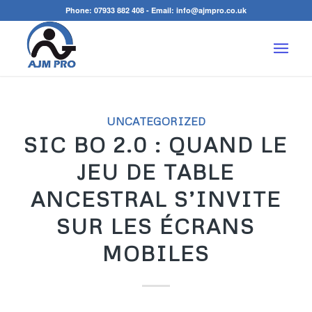
Phone:
07933 882 408
- Email:
info@ajmpro.co.uk
UNCATEGORIZED
SIC BO 2.0 : QUAND LE
JEU DE TABLE
ANCESTRAL S’INVITE
SUR LES ÉCRANS
MOBILES