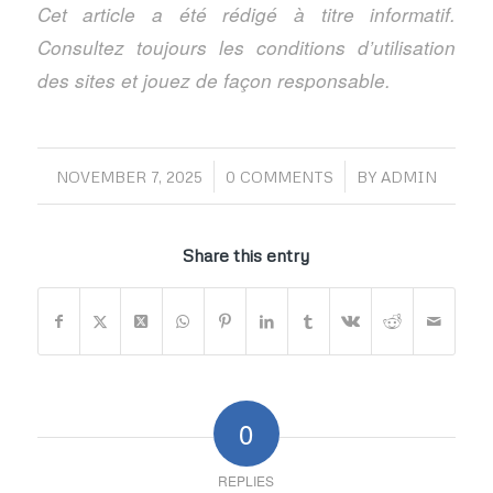
Cet article a été rédigé à titre informatif.
Consultez toujours les conditions d’utilisation
des sites et jouez de façon responsable.
/
/
NOVEMBER 7, 2025
0 COMMENTS
BY
ADMIN
Share this entry
0
REPLIES