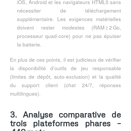
iOS, Android et les navigateurs HTML5 sans
nécessiter de téléchargement
supplémentaire. Les exigences matérielles
doivent rester modestes (RAM ≥ 2 Go,
processeur quad‑core) pour ne pas épuiser
la batterie.
En plus de ces points, il est judicieux de vérifier
la disponibilité d’outils de jeu responsable
(limites de dépôt, auto‑exclusion) et la qualité
du support client (chat 24/7, réponses
multilingues).
3. Analyse comparative de
trois plateformes phares –