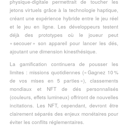
physique‑digitale permettrait de toucher les
jetons virtuels grâce à la technologie haptique,
créant une expérience hybride entre le jeu réel
et le jeu en ligne. Les développeurs testent
déjà des prototypes où le joueur peut
« secouer » son appareil pour lancer les dés,
ajoutant une dimension kinesthésique.
La gamification continuera de pousser les
limites : missions quotidiennes (« Gagnez 10 %
de vos mises en 5 parties »), classements
mondiaux et NFT de dés personnalisés
(couleurs, effets lumineux) offriront de nouvelles
incitations. Les NFT, cependant, devront être
clairement séparés des enjeux monétaires pour
éviter les conflits réglementaires.