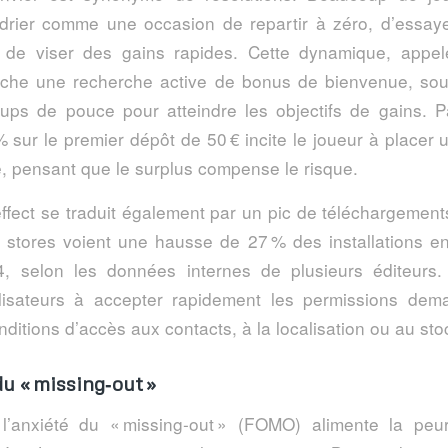
rier comme une occasion de repartir à zéro, d’essay
 de viser des gains rapides. Cette dynamique, appelé
enche une recherche active de bonus de bienvenue, so
ps de pouce pour atteindre les objectifs de gains. P
sur le premier dépôt de 50 € incite le joueur à placer u
e, pensant que le surplus compense le risque.
effect se traduit également par un pic de téléchargement
 stores voient une hausse de 27 % des installations ent
4, selon les données internes de plusieurs éditeurs.
lisateurs à accepter rapidement les permissions dem
onditions d’accès aux contacts, à la localisation ou au st
 du « missing‑out »
 l’anxiété du « missing‑out » (FOMO) alimente la pe