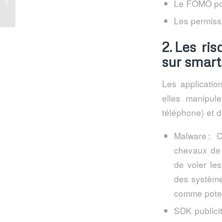
Le FOMO pou
account personale su Winnita in sic...
Les permiss
2. Les ri
sur smar
Les applicatio
elles manipul
téléphone) et d
Malware : 
chevaux de 
de voler les
des systèmes
comme poten
SDK publicit