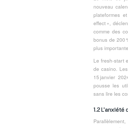
nouveau calend
plateformes et
effect », décl
comme des cou
bonus de 200 % 
plus important
Le fresh‑start 
de casino. Les
15 janvier 202
pousse les uti
sans lire les c
1.2 L’anxiété
Parallèlement,