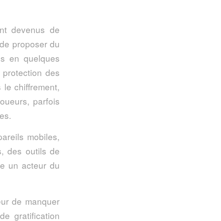
ont devenus de
 de proposer du
ues en quelques
 protection des
le chiffrement,
oueurs, parfois
es.
areils mobiles,
s, des outils de
me un acteur du
peur de manquer
de gratification