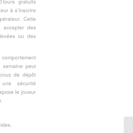
tours gratuits
eur à s’inscrire
pérateur. Cette
à accepter des
levées ou des
le comportement
r semaine peut
bonus de dépôt
 une sécurité
expose le joueur
e.
ides.
Gi
Co