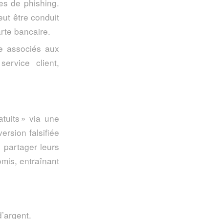
tes de phishing.
ut être conduit
arte bancaire.
e associés aux
ervice client,
tuits » via une
ersion falsifiée
e partager leurs
mis, entraînant
’argent.