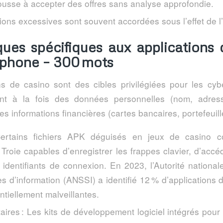
sse à accepter des offres sans analyse approfondie.
ions excessives sont souvent accordées sous l’effet de l
sques spécifiques aux applications
tphone – 300 mots
ns de casino sont des cibles privilégiées pour les cybe
ent à la fois des données personnelles (nom, adre
es informations financières (cartes bancaires, portefeuill
Certains fichiers APK déguisés en jeux de casino c
Troie capables d’enregistrer les frappes clavier, d’acc
 identifiants de connexion. En 2023, l’Autorité national
 d’information (ANSSI) a identifié 12 % d’applications 
tiellement malveillantes.
aires : Les kits de développement logiciel intégrés pour