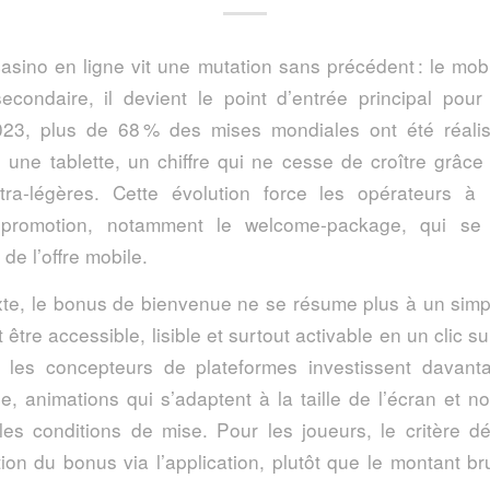
sino en ligne vit une mutation sans précédent : le mobil
econdaire, il devient le point d’entrée principal pour
023, plus de 68 % des mises mondiales ont été réali
une tablette, un chiffre qui ne cesse de croître grâce
ltra‑légères. Cette évolution force les opérateurs à
 promotion, notamment le welcome‑package, qui se
 de l’offre mobile.
te, le bonus de bienvenue ne se résume plus à un sim
t être accessible, lisible et surtout activable en un clic sur
 les concepteurs de plateformes investissent davant
e, animations qui s’adaptent à la taille de l’écran et no
les conditions de mise. Pour les joueurs, le critère dé
ntion du bonus via l’application, plutôt que le montant bru