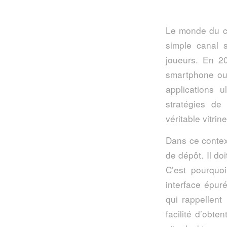
Le monde du ca
simple canal s
joueurs. En 2
smartphone ou 
applications u
stratégies de
véritable vitrine
Dans ce contex
de dépôt. Il doi
C’est pourquoi
interface épuré
qui rappellent 
facilité d’obte