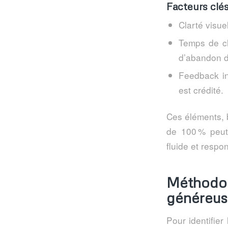
Facteurs clé
Clarté visuel
Temps de ch
d’abandon 
Feedback in
est crédité.
Ces éléments, 
de 100 % peut 
fluide et respo
Méthodol
généreus
Pour identifie