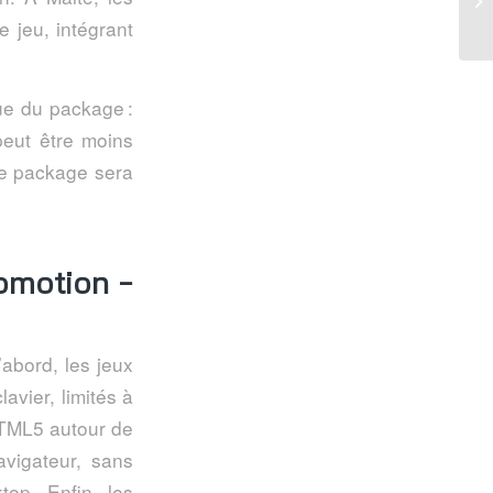
Be
 jeu, intégrant
çue du package :
eut être moins
me package sera
omotion –
abord, les jeux
avier, limités à
HTML5 autour de
vigateur, sans
op. Enfin, les