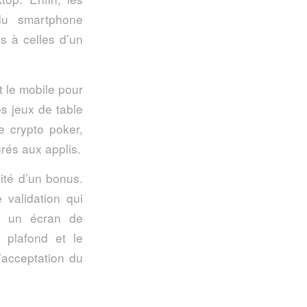
 du smartphone
s à celles d’un
t le mobile pour
es jeux de table
e crypto poker,
rés aux applis.
ité d’un bonus.
 validation qui
e, un écran de
 plafond et le
acceptation du