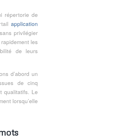
i répertorie de
rtail
application
ans privilégier
r rapidement les
bilité de leurs
sons d’abord un
issues de cinq
 qualitatifs. Le
ment lorsqu’elle
 mots