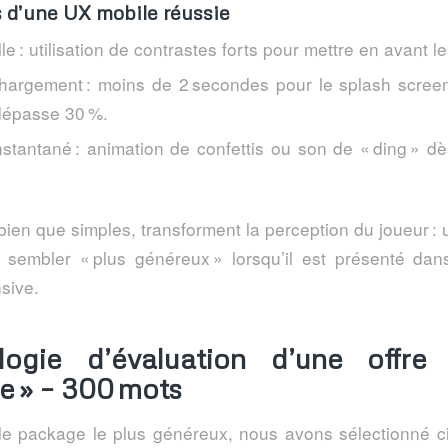
s d’une UX mobile réussie
le : utilisation de contrastes forts pour mettre en avant le
argement : moins de 2 secondes pour le splash screen
dépasse 30 %.
stantané : animation de confettis ou son de « ding » d
bien que simples, transforment la perception du joueur 
sembler « plus généreux » lorsqu’il est présenté dan
nsive.
ogie d’évaluation d’une offre 
e » – 300 mots
r le package le plus généreux, nous avons sélectionné c