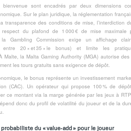
 bienvenue sont encadrés par deux dimensions comp
onomique. Sur le plan juridique, la réglementation franç
la transparence des conditions de mise, l’interdiction d
e respect du plafond de 1 000 € de mise maximale 
 la Gambling Commission exige un affichage clai
 entre 20 × et 35 × le bonus) et limite les prat
 À Malte, la Malta Gaming Authority (MGA) autorise des 
ment les tours gratuits sans exigence de dépôt.
onomique, le bonus représente un investissement mark
ition (CAC). Un opérateur qui propose 100 % de dépôt
er ce montant via la marge générée par les jeux à RT
dépend donc du profil de volatilité du joueur et de la 
u.
probabiliste du « value‑add » pour le joueur