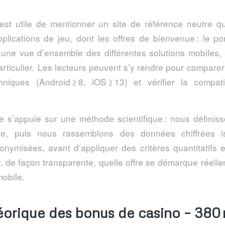
 est utile de mentionner un site de référence neutre qu
lications de jeu, dont les offres de bienvenue : le po
ne vue d’ensemble des différentes solutions mobiles, s
rticulier. Les lecteurs peuvent s’y rendre pour compare
niques (Android ≥ 8, iOS ≥ 13) et vérifier la compati
 s’appuie sur une méthode scientifique : nous définis
ue, puis nous rassemblons des données chiffrées 
nymisées, avant d’appliquer des critères quantitatifs et
ir, de façon transparente, quelle offre se démarque réelle
mobile.
éorique des bonus de casino – 380