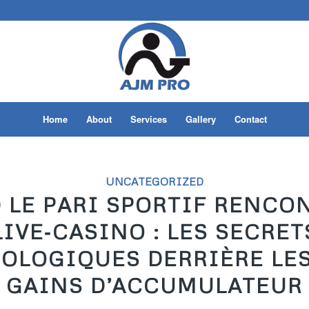
Home
About
Services
Gallery
Contact
UNCATEGORIZED
 LE PARI SPORTIF RENCON
LIVE‑CASINO : LES SECRET
OLOGIQUES DERRIÈRE LE
GAINS D’ACCUMULATEUR