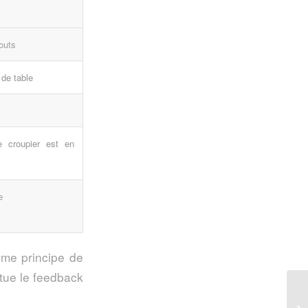
outs
 de table
e croupier est en
e
ême principe de
ntue le feedback
Le