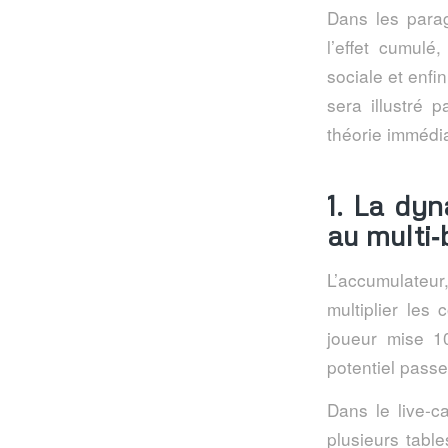
Dans les parag
l’effet cumulé,
sociale et enfi
sera illustré 
théorie immédi
1. La dyn
au multi‑
L’accumulateu
multiplier les
joueur mise 1
potentiel passe
Dans le live‑c
plusieurs tabl