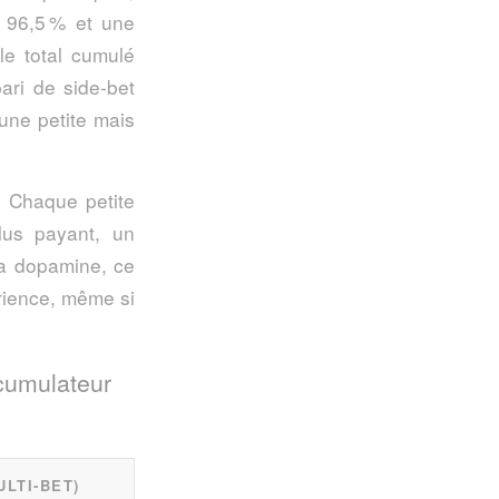
e 96,5 % et une
le total cumulé
pari de side‑bet
t une petite mais
. Chaque petite
plus payant, un
la dopamine, ce
érience, même si
cumulateur
ULTI‑BET)