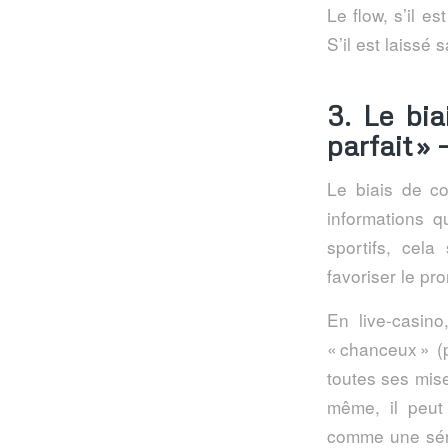
Le flow, s’il e
S’il est laissé 
3. Le bia
parfait »
Le biais de co
informations q
sportifs, cela
favoriser le pro
En live‑casin
« chanceux » (
toutes ses mis
même, il peut
comme une séri