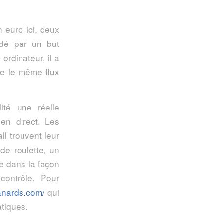
 euro ici, deux
oldé par un but
ordinateur, il a
ue le même flux
ité une réelle
 en direct. Les
ll trouvent leur
de roulette, un
ve dans la façon
contrôle. Pour
anards.com/
qui
atiques.