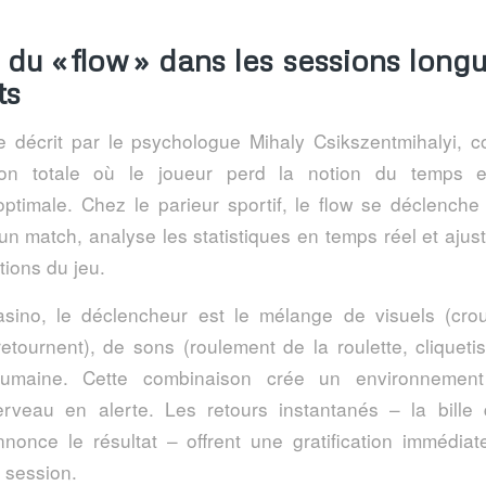
e du « flow » dans les sessions long
ts
ue décrit par le psychologue Mihaly Csikszentmihalyi, 
ion totale où le joueur perd la notion du temps 
ptimale. Chez le parieur sportif, le flow se déclenche l
un match, analyse les statistiques en temps réel et ajus
tions du jeu.
asino, le déclencheur est le mélange de visuels (crou
etournent), de sons (roulement de la roulette, cliqueti
 humaine. Cette combinaison crée un environnement
erveau en alerte. Les retours instantanés – la bille q
nnonce le résultat – offrent une gratification immédiate
a session.