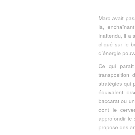
Marc avait pas
là, enchaînant
inattendu, il a
cliqué sur le 
d’énergie pouva
Ce qui paraît
transposition 
stratégies qui 
équivalent lor
baccarat ou un 
dont le cerve
approfondir le
propose des art