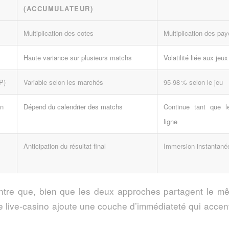
(ACCUMULATEUR)
Multiplication des cotes
Multiplication des pay
Haute variance sur plusieurs matchs
Volatilité liée aux jeux
P)
Variable selon les marchés
95‑98 % selon le jeu
on
Dépend du calendrier des matchs
Continue tant que l
ligne
Anticipation du résultat final
Immersion instantané
tre que, bien que les deux approches partagent le m
 le live‑casino ajoute une couche d’immédiateté qui acce