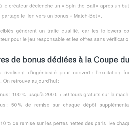
 le créateur déclenche un « Spin‑the‑Ball » après un but
 partage le lien vers un bonus « Match‑Bet ».
iblés génèrent un trafic qualifié, car les followers c
ateur pour le jeu responsable et les offres sans vérificatio
fres de bonus dédiées à la Coupe 
rivalisent d’ingéniosité pour convertir l’excitation fo
s. On retrouve aujourd’hui :
us : 100 % jusqu’à 200 € + 50 tours gratuits sur la mac
us : 50 % de remise sur chaque dépôt supplémenta
10 % de remise sur les pertes nettes des paris live chaqu