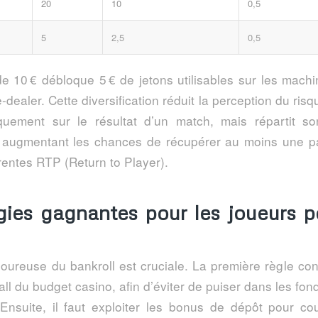
20
10
0,5
5
2,5
0,5
de 10 € débloque 5 € de jetons utilisables sur les mach
e‑dealer. Cette diversification réduit la perception du risq
uement sur le résultat d’un match, mais répartit so
, augmentant les chances de récupérer au moins une p
rentes RTP (Return to Player).
égies gagnantes pour les joueurs p
goureuse du bankroll est cruciale. La première règle con
all du budget casino, afin d’éviter de puiser dans les fo
. Ensuite, il faut exploiter les bonus de dépôt pour cou