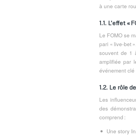
à une carte ro
1.1. L’effet 
Le FOMO se man
pari « live‑bet
souvent de 1 à
amplifiée par 
événement clé (
1.2. Le rôle 
Les influenceu
des démonstra
comprend :
Une story In