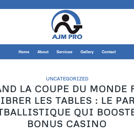
Home
About
Services
Gallery
Contact
UNCATEGORIZED
ND LA COUPE DU MONDE 
IBRER LES TABLES : LE PA
TBALLISTIQUE QUI BOOSTE
BONUS CASINO