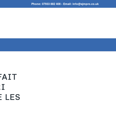
Phone:
07933 882 408
- Email:
info@ajmpro.co.uk
FAIT
RI
 LES