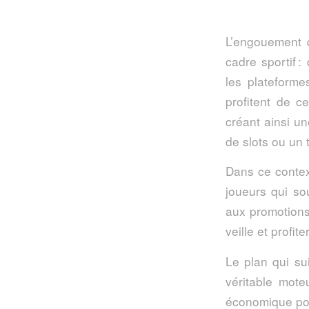
L’engouement 
cadre sportif 
les plateforme
profitent de c
créant ainsi u
de slots ou un 
Dans ce contex
joueurs qui sou
aux promotions
veille et profi
Le plan qui su
véritable mote
économique pour