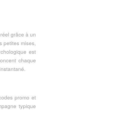
réel grâce à un
s petites mises,
ychologique est
nnoncent chaque
instantané.
 codes promo et
mpagne typique