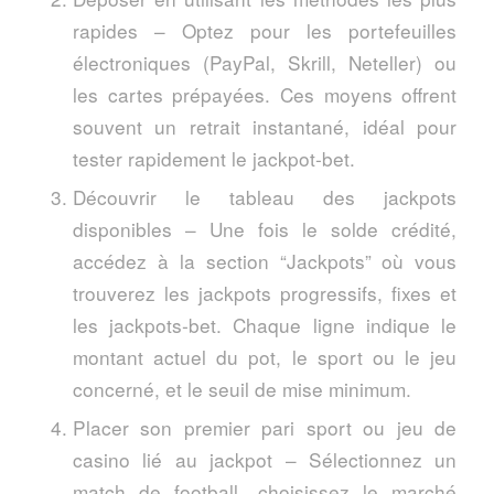
rapides – Optez pour les portefeuilles
électroniques (PayPal, Skrill, Neteller) ou
les cartes prépayées. Ces moyens offrent
souvent un retrait instantané, idéal pour
tester rapidement le jackpot‑bet.
Découvrir le tableau des jackpots
disponibles – Une fois le solde crédité,
accédez à la section “Jackpots” où vous
trouverez les jackpots progressifs, fixes et
les jackpots‑bet. Chaque ligne indique le
montant actuel du pot, le sport ou le jeu
concerné, et le seuil de mise minimum.
Placer son premier pari sport ou jeu de
casino lié au jackpot – Sélectionnez un
match de football, choisissez le marché