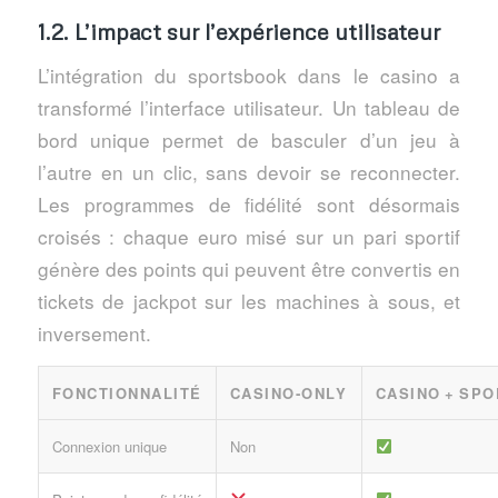
1.2. L’impact sur l’expérience utilisateur
L’intégration du sportsbook dans le casino a
transformé l’interface utilisateur. Un tableau de
bord unique permet de basculer d’un jeu à
l’autre en un clic, sans devoir se reconnecter.
Les programmes de fidélité sont désormais
croisés : chaque euro misé sur un pari sportif
génère des points qui peuvent être convertis en
tickets de jackpot sur les machines à sous, et
inversement.
FONCTIONNALITÉ
CASINO‑ONLY
CASINO + SP
Connexion unique
Non