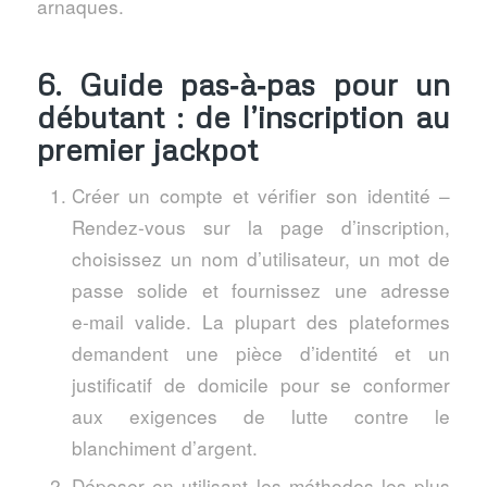
arnaques.
6. Guide pas‑à‑pas pour un
débutant : de l’inscription au
premier jackpot
Créer un compte et vérifier son identité –
Rendez‑vous sur la page d’inscription,
choisissez un nom d’utilisateur, un mot de
passe solide et fournissez une adresse
e‑mail valide. La plupart des plateformes
demandent une pièce d’identité et un
justificatif de domicile pour se conformer
aux exigences de lutte contre le
blanchiment d’argent.
Déposer en utilisant les méthodes les plus