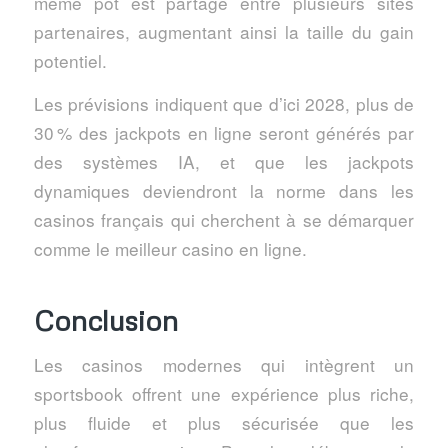
même pot est partagé entre plusieurs sites
partenaires, augmentant ainsi la taille du gain
potentiel.
Les prévisions indiquent que d’ici 2028, plus de
30 % des jackpots en ligne seront générés par
des systèmes IA, et que les jackpots
dynamiques deviendront la norme dans les
casinos français qui cherchent à se démarquer
comme le meilleur casino en ligne.
Conclusion
Les casinos modernes qui intègrent un
sportsbook offrent une expérience plus riche,
plus fluide et plus sécurisée que les