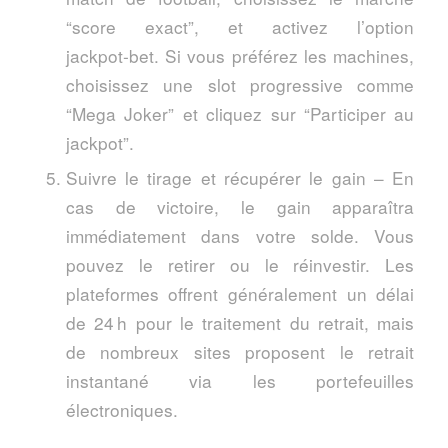
“score exact”, et activez l’option
jackpot‑bet. Si vous préférez les machines,
choisissez une slot progressive comme
“Mega Joker” et cliquez sur “Participer au
jackpot”.
Suivre le tirage et récupérer le gain – En
cas de victoire, le gain apparaîtra
immédiatement dans votre solde. Vous
pouvez le retirer ou le réinvestir. Les
plateformes offrent généralement un délai
de 24 h pour le traitement du retrait, mais
de nombreux sites proposent le retrait
instantané via les portefeuilles
électroniques.