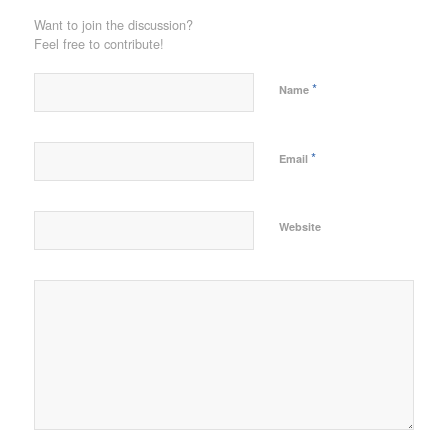
Want to join the discussion?
Feel free to contribute!
*
Name
*
Email
Website