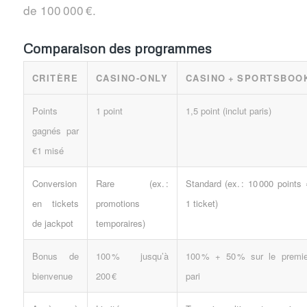
de 100 000 €.
Comparaison des programmes
CRITÈRE
CASINO‑ONLY
CASINO + SPORTSBOO
Points
1 point
1,5 point (inclut paris)
gagnés par
€1 misé
Conversion
Rare (ex. :
Standard (ex. : 10 000 points 
en tickets
promotions
1 ticket)
de jackpot
temporaires)
Bonus de
100 % jusqu’à
100 % + 50 % sur le premie
bienvenue
200 €
pari