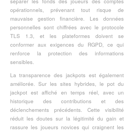
séparer les fonds des joueurs des comptes
opérationnels, prévenant tout risque de
mauvaise gestion financière. Les données
personnelles sont chiffrées avec le protocole
TLS 1.3, et les plateformes doivent se
conformer aux exigences du RGPD, ce qui
renforce la protection des informations
sensibles.
La transparence des jackpots est également
améliorée. Sur les sites hybrides, le pot du
jackpot est affiché en temps réel, avec un
historique des contributions et des
déclenchements précédents. Cette visibilité
réduit les doutes sur la légitimité du gain et
rassure les joueurs novices qui craignent les