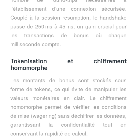
l’établissement d’une connexion sécurisée.
Couplé à la session resumption, le handshake
passe de 250 ms à 45 ms, un gain crucial pour
les transactions de bonus où chaque
milliseconde compte.
Tokenisation et chiffrement
homomorphe
Les montants de bonus sont stockés sous
forme de tokens, ce qui évite de manipuler les
valeurs monétaires en clair. Le chiffrement
homomorphe permet de vérifier les conditions
de mise (wagering) sans déchiffrer les données,
garantissant la confidentialité tout en
conservant la rapidité de calcul.