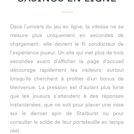
Dans l’univers du jeu en ligne, la vitesse ne se
mesure plus uniquement en secondes de
chargement ; elle devient le fil conducteur de
l’expérience joueur. Un site qui met plus de trois
secondes avant d’afficher la page d’accueil
décourage rapidement les visiteurs, surtout
lorsqu’ils cherchent à profiter d’un bonus de
bienvenue. La pression est d’autant plus forte
que les joueurs s’attendent à des réponses
instantanées, que ce soit pour placer une mise
sur le dernier spin de Starburst ou pour
consulter le solde de leur portefeuille en temps
réel.