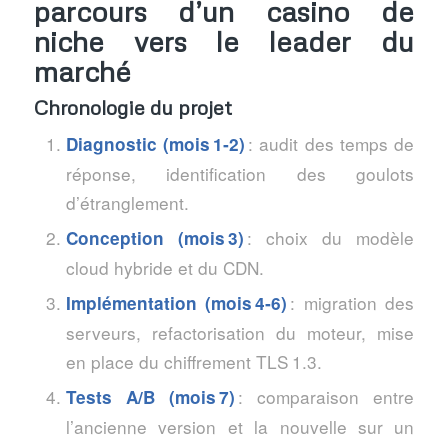
parcours d’un casino de
niche vers le leader du
marché
Chronologie du projet
: audit des temps de
Diagnostic (mois 1‑2)
réponse, identification des goulots
d’étranglement.
: choix du modèle
Conception (mois 3)
cloud hybride et du CDN.
: migration des
Implémentation (mois 4‑6)
serveurs, refactorisation du moteur, mise
en place du chiffrement TLS 1.3.
: comparaison entre
Tests A/B (mois 7)
l’ancienne version et la nouvelle sur un