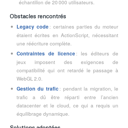
échantillon de 20 000 utilisateurs.
Obstacles rencontrés
: certaines parties du moteur
Legacy code
étaient écrites en ActionScript, nécessitant
une réécriture complète.
: les éditeurs de
Contraintes de licence
jeux imposent des exigences de
compatibilité qui ont retardé le passage à
WebGL 2.0.
: pendant la migration, le
Gestion du trafic
trafic a dû être réparti entre l’ancien
datacenter et le cloud, ce qui a requis un
équilibrage dynamique.
Solutions adoptées