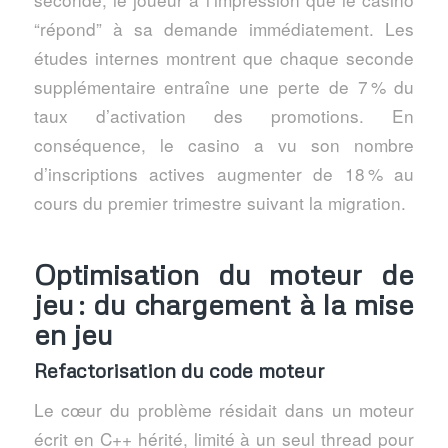
“répond” à sa demande immédiatement. Les
études internes montrent que chaque seconde
supplémentaire entraîne une perte de 7 % du
taux d’activation des promotions. En
conséquence, le casino a vu son nombre
d’inscriptions actives augmenter de 18 % au
cours du premier trimestre suivant la migration.
Optimisation du moteur de
jeu : du chargement à la mise
en jeu
Refactorisation du code moteur
Le cœur du problème résidait dans un moteur
écrit en C++ hérité, limité à un seul thread pour