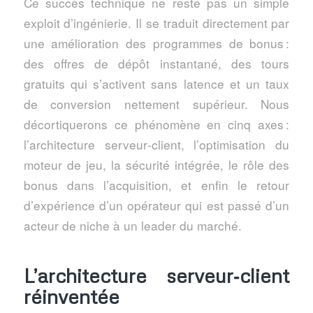
Ce succès technique ne reste pas un simple
exploit d’ingénierie. Il se traduit directement par
une amélioration des programmes de bonus :
des offres de dépôt instantané, des tours
gratuits qui s’activent sans latence et un taux
de conversion nettement supérieur. Nous
décortiquerons ce phénomène en cinq axes :
l’architecture serveur‑client, l’optimisation du
moteur de jeu, la sécurité intégrée, le rôle des
bonus dans l’acquisition, et enfin le retour
d’expérience d’un opérateur qui est passé d’un
acteur de niche à un leader du marché.
L’architecture serveur‑client
réinventée