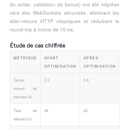
du solde, validation de bonus) ont été migrées
vers des WebSockets sécurisés, éliminant les
aller‑retours HTTP classiques et réduisant le
round‑trip à moins de 10 ms.
Étude de cas chiffrée
MÉTRIQUE
AVANT
APRÈS
OPTIMISATION
OPTIMISATION
Temps
2,3
0,6
moyen de
réponse (s)
Taux de
38
22
rebond (%)