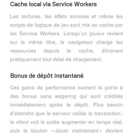
Cache local via Service Workers
Les textures, les effets sonores et même les
scripts de logique de jeu sont mis en cache par
les Service Workers. Lorsqu’un joueur revient
sur le même titre, le navigateur charge les
ressources depuis le cache, éliminant
pratiquement tout délai de chargement.
Bonus de dépôt instantané
Ces gains de performance ouvrent la porte à
des bonus sans wagering qui sont crédités
immédiatement après le dépôt. Plus besoin
d’attendre que le serveur valide la transaction ;
le client voit le solde augmenter en temps réel,
puis le bouton « Jouer maintenant » devient