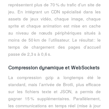
représentent plus de 70 % du trafic d’un site de
jeu. En intégrant un CDN spécialisé dans les
assets de jeux vidéo, chaque image, chaque
sprite et chaque animation est mise en cache
au niveau de nœuds périphériques situés à
moins de 50 km de l’utilisateur. Le résultat : le
temps de chargement des pages d’accueil
passe de 2,3 s à 0,6 s.
Compression dynamique et WebSockets
La compression gzip a longtemps été le
standard, mais l’arrivée de Brotli, plus efficace
sur les fichiers texte et JSON, a permis de
gagner 15 % supplémentaires. Parallèlement,
les communications en temps réel (mise à jour