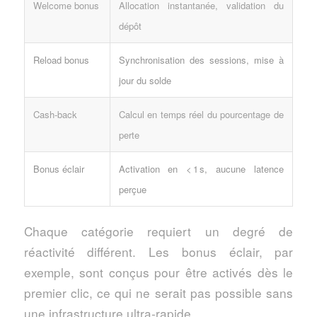
Welcome bonus
Allocation instantanée, validation du
dépôt
Reload bonus
Synchronisation des sessions, mise à
jour du solde
Cash‑back
Calcul en temps réel du pourcentage de
perte
Bonus éclair
Activation en < 1 s, aucune latence
perçue
Chaque catégorie requiert un degré de
réactivité différent. Les bonus éclair, par
exemple, sont conçus pour être activés dès le
premier clic, ce qui ne serait pas possible sans
une infrastructure ultra‑rapide.