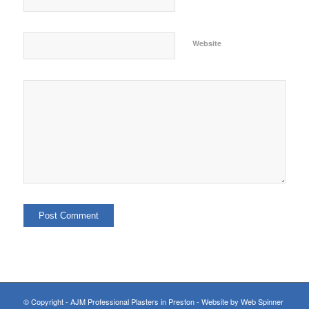
Website
© Copyright - AJM Professional Plasters in Preston -
Website by Web Spinner