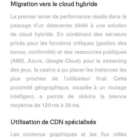
Migration vers le cloud hybride
Le premier levier de performance réside dans le
passage d’un datacenter dédié à une solution
de cloud hybride. En combinant des serveurs
privés pour les fonctions critiques (gestion des
bonus, conformité) et des ressources publiques
(AWS, Azure, Google Cloud) pour le streaming
des jeux, le casino a pu placer les instances les
plus proches de l’utilisateur final. Cette
proximité géographique, couplée à un routage
intelligent, a permis de réduire la latence
moyenne de 120 ms à 30 ms.
Utilisation de CDN spécialisés
Les contenus graphiques et les flux vidéo