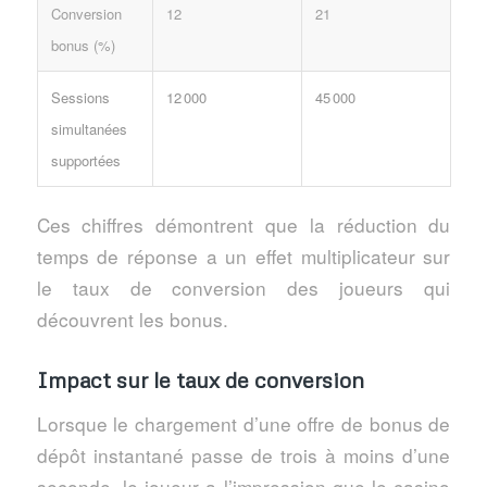
Conversion
12
21
bonus (%)
Sessions
12 000
45 000
simultanées
supportées
Ces chiffres démontrent que la réduction du
temps de réponse a un effet multiplicateur sur
le taux de conversion des joueurs qui
découvrent les bonus.
Impact sur le taux de conversion
Lorsque le chargement d’une offre de bonus de
dépôt instantané passe de trois à moins d’une
seconde, le joueur a l’impression que le casino