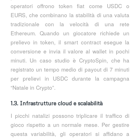
operatori offrono token fiat come USDC o
EURS, che combinano la stabilità di una valuta
tradizionale con la velocità di una rete
Ethereum. Quando un giocatore richiede un
prelievo in token, il smart contract esegue la
conversione e invia il valore al wallet in pochi
minuti. Un caso studio è CryptoSpin, che ha
registrato un tempo medio di payout di 7 minuti
per prelievi in USDC durante la campagna
“Natale in Crypto”.
1.3. Infrastrutture cloud e scalabilità
I picchi natalizi possono triplicare il traffico di
gioco rispetto a un normale mese. Per gestire
questa variabilità, gli operatori si affidano a