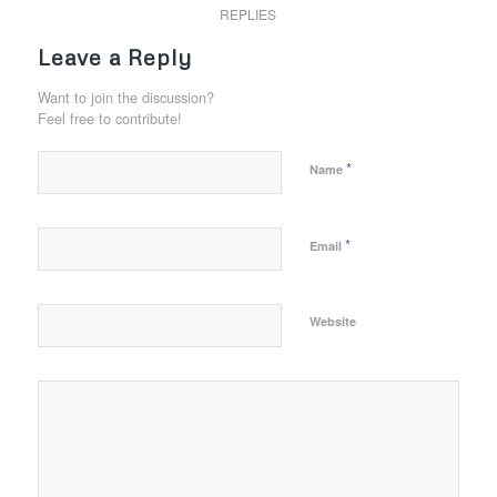
REPLIES
Leave a Reply
Want to join the discussion?
Feel free to contribute!
*
Name
*
Email
Website