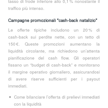
tasso di frode inferiore allo 0,1 % nonostante il
traffico più intenso.
Campagne promozionali “cash‑back natalizio”
Le offerte tipiche includono un 20 % di
cash‑back sui perdite nette, con un tetto di
150 €. Queste promozioni aumentano la
liquidità circolante, ma richiedono un’attenta
pianificazione del cash flow. Gli operatori
fissano un “budget di cash‑back” e monitorano
il margine operativo giornaliero, assicurandosi
di avere riserve sufficienti per i payout
immediati.
Come bilanciare l’offerta di prelievi immediati
con la liquidità