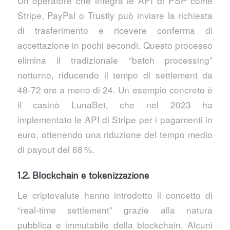
Un operatore che integra le API di PSP come
Stripe, PayPal o Trustly può inviare la richiesta
di trasferimento e ricevere conferma di
accettazione in pochi secondi. Questo processo
elimina il tradizionale “batch processing”
notturno, riducendo il tempo di settlement da
48‑72 ore a meno di 24. Un esempio concreto è
il casinò LunaBet, che nel 2023 ha
implementato le API di Stripe per i pagamenti in
euro, ottenendo una riduzione del tempo medio
di payout del 68 %.
1.2. Blockchain e tokenizzazione
Le criptovalute hanno introdotto il concetto di
“real‑time settlement” grazie alla natura
pubblica e immutabile della blockchain. Alcuni