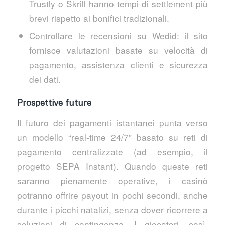
Trustly o Skrill hanno tempi di settlement più
brevi rispetto ai bonifici tradizionali.
Controllare le recensioni su Wedid: il sito
fornisce valutazioni basate su velocità di
pagamento, assistenza clienti e sicurezza
dei dati.
Prospettive future
Il futuro dei pagamenti istantanei punta verso
un modello “real‑time 24/7” basato su reti di
pagamento centralizzate (ad esempio, il
progetto SEPA Instant). Quando queste reti
saranno pienamente operative, i casinò
potranno offrire payout in pochi secondi, anche
durante i picchi natalizi, senza dover ricorrere a
soluzioni di contingenza. I giocatori, così,