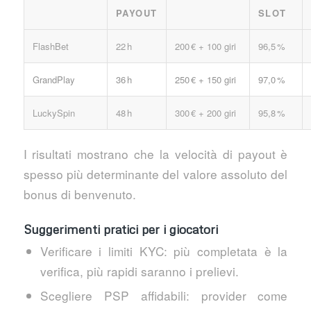
PAYOUT
SLOT
FlashBet
22 h
200 € + 100 giri
96,5 %
GrandPlay
36 h
250 € + 150 giri
97,0 %
LuckySpin
48 h
300 € + 200 giri
95,8 %
I risultati mostrano che la velocità di payout è
spesso più determinante del valore assoluto del
bonus di benvenuto.
Suggerimenti pratici per i giocatori
Verificare i limiti KYC: più completata è la
verifica, più rapidi saranno i prelievi.
Scegliere PSP affidabili: provider come