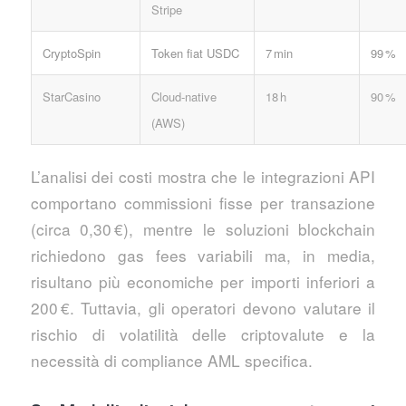
Stripe
CryptoSpin
Token fiat USDC
7 min
99 %
StarCasino
Cloud‑native
18 h
90 %
(AWS)
L’analisi dei costi mostra che le integrazioni API
comportano commissioni fisse per transazione
(circa 0,30 €), mentre le soluzioni blockchain
richiedono gas fees variabili ma, in media,
risultano più economiche per importi inferiori a
200 €. Tuttavia, gli operatori devono valutare il
rischio di volatilità delle criptovalute e la
necessità di compliance AML specifica.