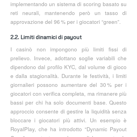
implementando un sistema di scoring basato su
reti neurali, mantenendo però un tasso di
approvazione del 96 % per i giocatori “green”.
2.2. Limiti dinamici di payout
I casinò non impongono più limiti fissi di
prelievo. Invece, adottano soglie variabili che
dipendono dal profilo KYC, dal volume di gioco
e dalla stagionalità. Durante le festività, i limiti
giornalieri possono aumentare del 30 % per i
giocatori con verifica completa, ma rimanere più
bassi per chi ha solo documenti base. Questo
approccio consente di gestire la liquidità senza
bloccare i giocatori più attivi. Un esempio è
RoyalPlay, che ha introdotto “Dynamic Payout