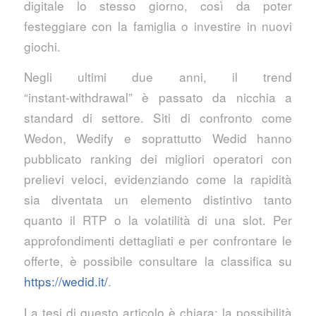
digitale lo stesso giorno, così da poter
festeggiare con la famiglia o investire in nuovi
giochi.
Negli ultimi due anni, il trend
“instant‑withdrawal” è passato da nicchia a
standard di settore. Siti di confronto come
Wedon, Wedify e soprattutto Wedid hanno
pubblicato ranking dei migliori operatori con
prelievi veloci, evidenziando come la rapidità
sia diventata un elemento distintivo tanto
quanto il RTP o la volatilità di una slot. Per
approfondimenti dettagliati e per confrontare le
offerte, è possibile consultare la classifica su
https://wedid.it/
.
La tesi di questo articolo è chiara: la possibilità