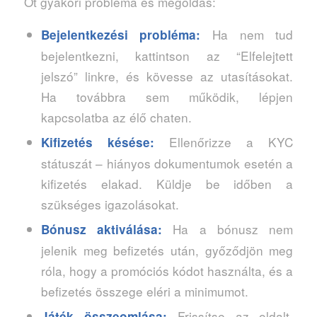
Öt gyakori probléma és megoldás:
Ha nem tud
Bejelentkezési probléma:
bejelentkezni, kattintson az “Elfelejtett
jelszó” linkre, és kövesse az utasításokat.
Ha továbbra sem működik, lépjen
kapcsolatba az élő chaten.
Ellenőrizze a KYC
Kifizetés késése:
státuszát – hiányos dokumentumok esetén a
kifizetés elakad. Küldje be időben a
szükséges igazolásokat.
Ha a bónusz nem
Bónusz aktiválása:
jelenik meg befizetés után, győződjön meg
róla, hogy a promóciós kódot használta, és a
befizetés összege eléri a minimumot.
Frissítse az oldalt,
Játék összeomlása: