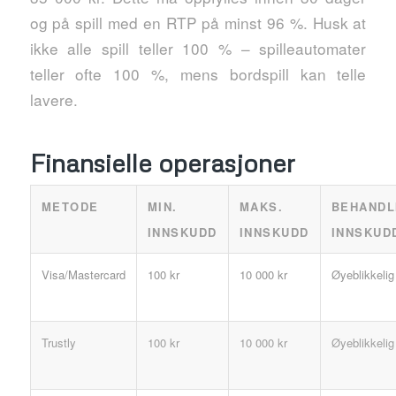
og på spill med en RTP på minst 96 %. Husk at
ikke alle spill teller 100 % – spilleautomater
teller ofte 100 %, mens bordspill kan telle
lavere.
Finansielle operasjoner
METODE
MIN.
MAKS.
BEHANDL
INNSKUDD
INNSKUDD
INNSKUD
Visa/Mastercard
100 kr
10 000 kr
Øyeblikkelig
Trustly
100 kr
10 000 kr
Øyeblikkelig