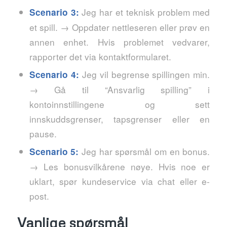
Jeg har et teknisk problem med
Scenario 3:
et spill. → Oppdater nettleseren eller prøv en
annen enhet. Hvis problemet vedvarer,
rapporter det via kontaktformularet.
Jeg vil begrense spillingen min.
Scenario 4:
→ Gå til “Ansvarlig spilling” i
kontoinnstillingene og sett
innskuddsgrenser, tapsgrenser eller en
pause.
Jeg har spørsmål om en bonus.
Scenario 5:
→ Les bonusvilkårene nøye. Hvis noe er
uklart, spør kundeservice via chat eller e-
post.
Vanlige spørsmål