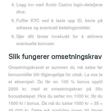
Logg inn med Arctic Casino login-detaljene
dine.
Fullfør KYC ved å laste opp ID, bevis på
adresse og eventuelt betalingsmiddel.
Gjør ditt første innskudd for å aktivere
eventuelle bonuser.
Slik fungerer omsetningskrav
Omsetningskravet er summen du må satse før
bonusmidler blir tilgjengelige for uttak. La oss ta
et eksempel: Du får en 100 % bonus opptil
2000 kr, med et omsetningskrav på 35x
bonusbeløpet. Hvis du setter inn 1000 kr, får du
1000 kr i bonus. Da må du satse 1000 kr × 35 =
35 000 kr. Dette må oppfylles innen 30 dager