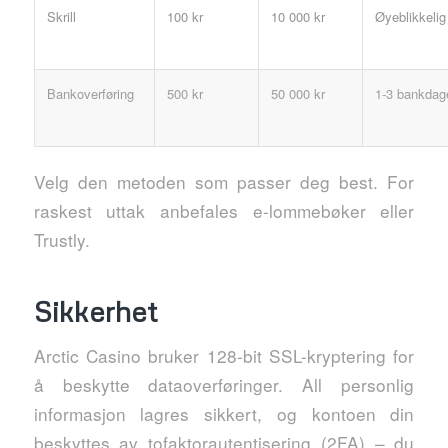
Skrill
100 kr
10 000 kr
Øyeblikkelig
Bankoverføring
500 kr
50 000 kr
1-3 bankdag
Velg den metoden som passer deg best. For
raskest uttak anbefales e-lommebøker eller
Trustly.
Sikkerhet
Arctic Casino bruker 128-bit SSL-kryptering for
å beskytte dataoverføringer. All personlig
informasjon lagres sikkert, og kontoen din
beskyttes av tofaktorautentisering (2FA) – du