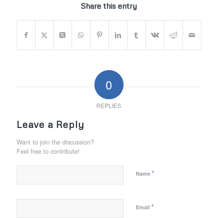
Share this entry
0
REPLIES
Leave a Reply
Want to join the discussion?
Feel free to contribute!
*
Name
*
Email