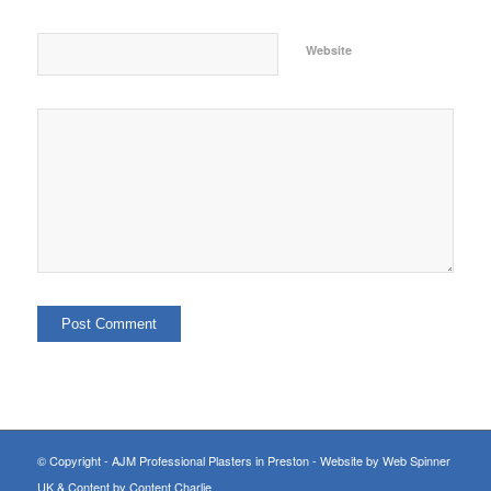
Website
© Copyright - AJM Professional Plasters in Preston -
Website by Web Spinner
UK
&
Content by Content Charlie