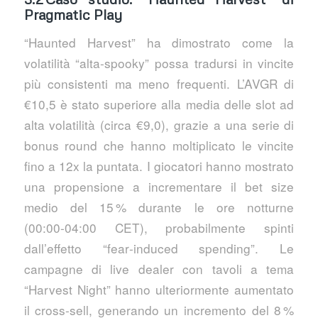
Pragmatic Play
“Haunted Harvest” ha dimostrato come la
volatilità “alta‑spooky” possa tradursi in vincite
più consistenti ma meno frequenti. L’AVGR di
€10,5 è stato superiore alla media delle slot ad
alta volatilità (circa €9,0), grazie a una serie di
bonus round che hanno moltiplicato le vincite
fino a 12x la puntata. I giocatori hanno mostrato
una propensione a incrementare il bet size
medio del 15 % durante le ore notturne
(00:00‑04:00 CET), probabilmente spinti
dall’effetto “fear‑induced spending”. Le
campagne di live dealer con tavoli a tema
“Harvest Night” hanno ulteriormente aumentato
il cross‑sell, generando un incremento del 8 %