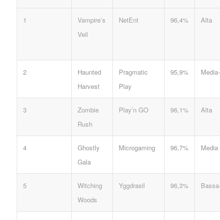
1
Vampire’s
NetEnt
96,4%
Alta
Veil
2
Haunted
Pragmatic
95,9%
Media‑
Harvest
Play
3
Zombie
Play’n GO
96,1%
Alta
Rush
4
Ghostly
Microgaming
96,7%
Media
Gala
5
Witching
Yggdrasil
96,3%
Bassa
Woods