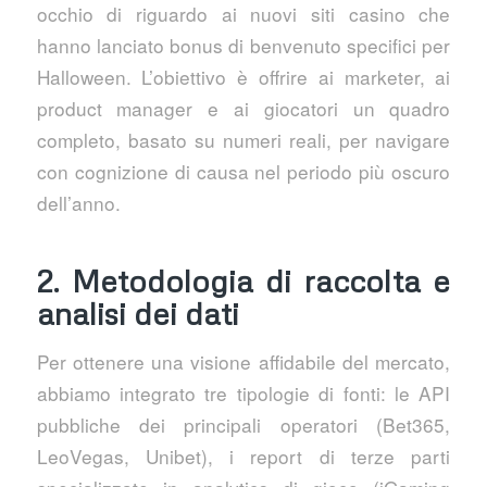
occhio di riguardo ai nuovi siti casino che
hanno lanciato bonus di benvenuto specifici per
Halloween. L’obiettivo è offrire ai marketer, ai
product manager e ai giocatori un quadro
completo, basato su numeri reali, per navigare
con cognizione di causa nel periodo più oscuro
dell’anno.
2. Metodologia di raccolta e
analisi dei dati
Per ottenere una visione affidabile del mercato,
abbiamo integrato tre tipologie di fonti: le API
pubbliche dei principali operatori (Bet365,
LeoVegas, Unibet), i report di terze parti