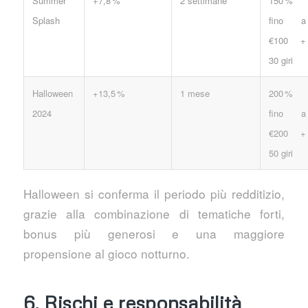
Summer
+7,8 %
2 settimane
150 %
Splash
fino a
€100 +
30 giri
Halloween
+13,5 %
1 mese
200 %
2024
fino a
€200 +
50 giri
Halloween si conferma il periodo più redditizio,
grazie alla combinazione di tematiche forti,
bonus più generosi e una maggiore
propensione al gioco notturno.
6. Rischi e responsabilità