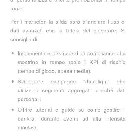
reale.
Per i marketer, la sfida sarà bilanciare l’uso di
dati avanzati con la tutela del giocatore. Si
consiglia di:
Implementare dashboard di compliance che
mostrino in tempo reale i KPI di rischio
(tempo di gioco, spesa media).
Sviluppare campagne “data‑light” che
utilizzino segmenti aggregati anziché dati
personali.
Offrire tutorial e guide su come gestire il
bankroll durante eventi ad alta intensità
emotiva.