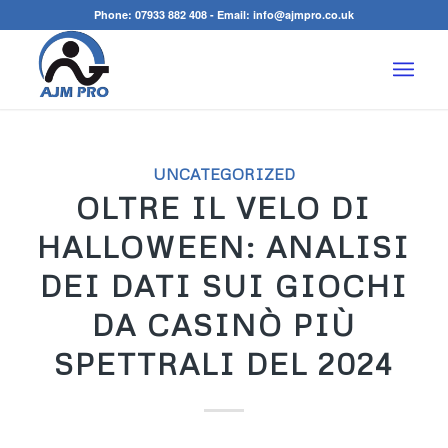
Phone:
07933 882 408
- Email:
info@ajmpro.co.uk
UNCATEGORIZED
OLTRE IL VELO DI
HALLOWEEN: ANALISI
DEI DATI SUI GIOCHI
DA CASINÒ PIÙ
SPETTRALI DEL 2024