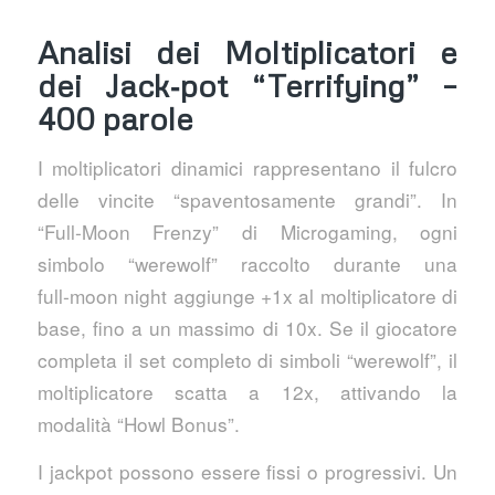
Analisi dei Moltiplicatori e
dei Jack‑pot “Terrifying” –
400 parole
I moltiplicatori dinamici rappresentano il fulcro
delle vincite “spaventosamente grandi”. In
“Full‑Moon Frenzy” di Microgaming, ogni
simbolo “werewolf” raccolto durante una
full‑moon night aggiunge +1x al moltiplicatore di
base, fino a un massimo di 10x. Se il giocatore
completa il set completo di simboli “werewolf”, il
moltiplicatore scatta a 12x, attivando la
modalità “Howl Bonus”.
I jackpot possono essere fissi o progressivi. Un