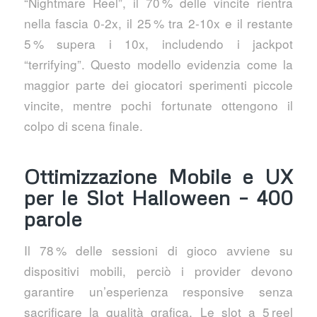
“Nightmare Reel”, il 70 % delle vincite rientra
nella fascia 0‑2x, il 25 % tra 2‑10x e il restante
5 % supera i 10x, includendo i jackpot
“terrifying”. Questo modello evidenzia come la
maggior parte dei giocatori sperimenti piccole
vincite, mentre pochi fortunate ottengono il
colpo di scena finale.
Ottimizzazione Mobile e UX
per le Slot Halloween – 400
parole
Il 78 % delle sessioni di gioco avviene su
dispositivi mobili, perciò i provider devono
garantire un’esperienza responsive senza
sacrificare la qualità grafica. Le slot a 5 reel