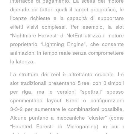
interfacce di pagamento. La scelta del motore
dipende da fattori quali il target geografico, le
licenze richieste e la capacità di supportare
effetti visivi complessi. Per esempio, la slot
“Nightmare Harvest” di NetEnt utilizza il motore
proprietario “Lightning Engine”, che consente
animazioni in tempo reale senza compromettere
la latenza.
La struttura dei reel è altrettanto cruciale. Le
slot tradizionali presentano 5 reel con 3 simboli
per riga, ma le versioni “spettrali” spesso
sperimentano layout 6 reel o configurazioni
3‑3‑2 per aumentare le combinazioni possibile.
Alcune puntano a meccaniche “cluster” (come
“Haunted Forest” di Microgaming) in cui i