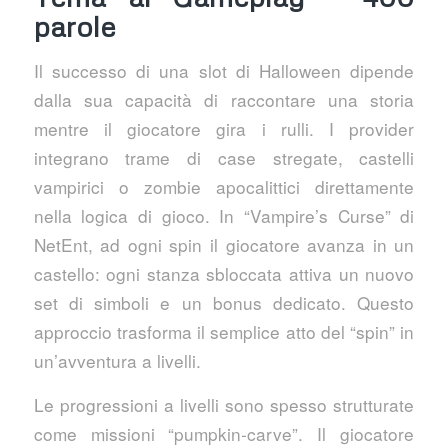
parole
Il successo di una slot di Halloween dipende
dalla sua capacità di raccontare una storia
mentre il giocatore gira i rulli. I provider
integrano trame di case stregate, castelli
vampirici o zombie apocalittici direttamente
nella logica di gioco. In “Vampire’s Curse” di
NetEnt, ad ogni spin il giocatore avanza in un
castello: ogni stanza sbloccata attiva un nuovo
set di simboli e un bonus dedicato. Questo
approccio trasforma il semplice atto del “spin” in
un’avventura a livelli.
Le progressioni a livelli sono spesso strutturate
come missioni “pumpkin‑carve”. Il giocatore