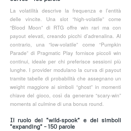
La volatilità descrive la frequenza e l’entità
delle vincite. Una slot “high‑volatile” come
“Blood Moon” di RTG offre win rari ma con
payout elevati, creando picchi d’adrenalina. Al
contrario, una “low‑volatile” come “Pumpkin
Parade” di Pragmatic Play fornisce piccoli win
continui, ideale per chi preferisce sessioni più
lunghe. I provider modulano la curva di payout
tramite tabelle di probabilità che assegnano un
weight maggiore ai simboli “ghost” in momenti
chiave del gioco, così da generare “scary‑win”
moments al culmine di una bonus round.
Il ruolo dei “wild‑spook” e dei simboli
“expanding” – 150 parole