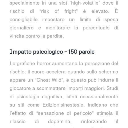
specialmente in una slot “high‑volatile” dove il
rischio di “risk of fright” è elevato. È
consigliabile impostare un limite di spesa
giornaliero e monitorare la percentuale di
vincite contro le perdite.
Impatto psicologico – 150 parole
Le grafiche horror aumentano la percezione del
rischio: il cuore accelera quando sullo schermo
appare un “Ghost Wild”, e questo può indurre il
giocatore a scommettere importi maggiori. Studi
di psicologia cognitiva, citati occasionalmente
su siti come Edizionisinestesie, indicano che
l’effetto di “sensazione di pericolo” stimola il
rilascio di dopamina, rinforzando il