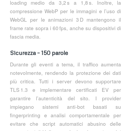
loading medio da 3,2 s a 1,8 s. Inoltre, la
compressione WebP per le immagini e l’uso di
WebGL per le animazioni 3 D mantengono il
frame rate sopra i 60 fps, anche su dispositivi di
fascia media.
Sicurezza – 150 parole
Durante gli eventi a tema, il traffico aumenta
notevolmente, rendendo la protezione dei dati
più critica. Tutti i server devono supportare
TLS 1.3 e implementare certificati EV per
garantire l’autenticità del sito. I provider
impiegano sistemi anti‑bot basati su
fingerprinting e analisi comportamentale per
evitare che script automatici abusino delle