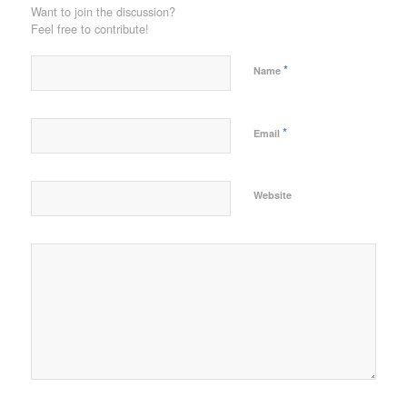
Want to join the discussion?
Feel free to contribute!
*
Name
*
Email
Website