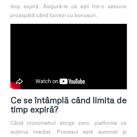
timp expiră. Asigură-te că ești într-o sesiune
proaspătă când lucrezi cu bonusuri.
Ce se întâmplă când limita de
timp expiră?
Când cronometrul atinge zero, platforma va
acționa imediat. Procesul este automat și