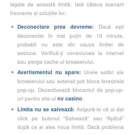
legate de această limită. Iată câteva scenarii
frecvente și soluțiile lor:
Dacă ești
Deconectare prea devreme:
deconectat în mai puțin de 10 minute,
probabil nu este din cauza limitei de
sesiune. Verifică-ți conexiunea la internet
sau șterge cache-ul browserului.
Unele setări ale
Avertismentul nu apare:
browserului sau extensii pot bloca ferestrele
pop-up. Dezactivează blocantul de pop-up-
uri pentru site-ul
.
nv casino
Asigură-te că ai dat
Limita nu se salvează:
click pe butonul “Salvează” sau “Aplică”
după ce ai ales noua limită. Dacă problema