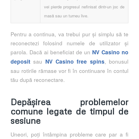
vei pierde progresul nefinisat dintr-un joc de
masă sau un turneu live.
Pentru a continua, va trebui pur și simplu să te
reconectezi folosind numele de utilizator și
parola. Dacă ai beneficiat de un
NV Casino no
sau
, bonusul
deposit
NV Casino free spins
sau rotirile rămase vor fi în continuare în contul
tău după reconectare.
Depășirea problemelor
comune legate de timpul de
sesiune
Uneori, poți întâmpina probleme care par a fi