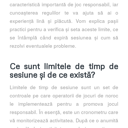
caracteristică importantă de joc responsabil, iar
cunoașterea regulilor te va ajuta să ai o
experiență lină și plăcută. Vom explica pașii
practici pentru a verifica și seta aceste limite, ce
se întâmplă când expiră sesiunea și cum să
rezolvi eventualele probleme.
Ce sunt limitele de timp de
sesiune și de ce există?
Limitele de timp de sesiune sunt un set de
controale pe care operatorii de jocuri de noroc
le implementează pentru a promova jocul
responsabil. În esenţă, este un cronometru care
vă monitorizează activitatea. După ce o anumită