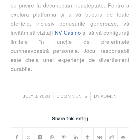
cu privire la deconectări neașteptate. Pentru a
explora platforma și a vă bucura de toate
ofertele, inclusiv bonusurile generoase, vă
invităm să vizitați
NV Casino
și să vă configurați
limitele în funcție de preferințele
dumneavoastră personale. Jocul responsabil
este cheia unei experiențe de divertisment
durabile.
/
/
JULY 8, 2026
0 COMMENTS
BY
ADMIN
Share this entry