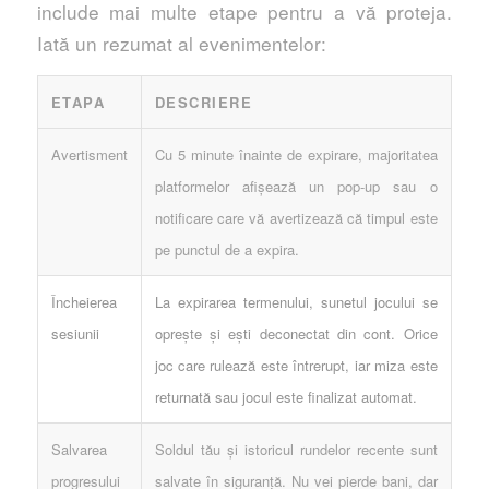
include mai multe etape pentru a vă proteja.
Iată un rezumat al evenimentelor:
ETAPA
DESCRIERE
Avertisment
Cu 5 minute înainte de expirare, majoritatea
platformelor afișează un pop-up sau o
notificare care vă avertizează că timpul este
pe punctul de a expira.
Încheierea
La expirarea termenului, sunetul jocului se
sesiunii
oprește și ești deconectat din cont. Orice
joc care rulează este întrerupt, iar miza este
returnată sau jocul este finalizat automat.
Salvarea
Soldul tău și istoricul rundelor recente sunt
progresului
salvate în siguranță. Nu vei pierde bani, dar