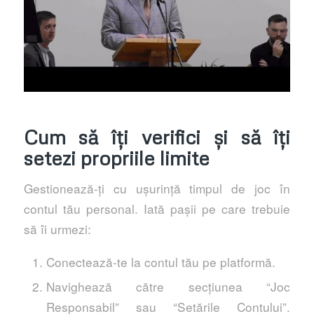
Cum să îți verifici și să îți
setezi propriile limite
Gestionează-ți cu ușurință timpul de joc în
contul tău personal. Iată pașii pe care trebuie
să îi urmezi:
Conectează-te la contul tău pe platformă.
Navighează către secțiunea “Joc
Responsabil” sau “Setările Contului”.