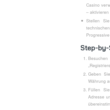
Casino verw
– aktivieren
Stellen Si
technischen
Progressive
Step-by-
Besuchen 
„Registrier
Geben Sie
Währung au
Füllen Si
Adresse u
übereinsti