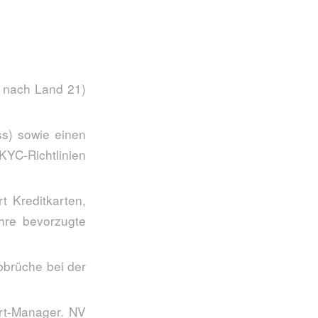
je nach Land 21)
ss) sowie einen
KYC-Richtlinien
 Kreditkarten,
Ihre bevorzugte
Abbrüche bei der
ort-Manager. NV