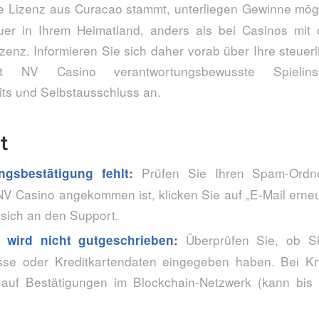
e Lizenz aus Curacao stammt, unterliegen Gewinne mög
er in Ihrem Heimatland, anders als bei Casinos mit 
zenz. Informieren Sie sich daher vorab über Ihre steuerl
t NV Casino verantwortungsbewusste Spielins
its und Selbstausschluss an.
t
Prüfen Sie Ihren Spam-Ordner
ungsbestätigung fehlt:
NV Casino angekommen ist, klicken Sie auf „E‑Mail erne
sich an den Support.
Überprüfen Sie, ob Si
 wird nicht gutgeschrieben:
esse oder Kreditkartendaten eingegeben haben. Bei K
 auf Bestätigungen im Blockchain‑Netzwerk (kann bis