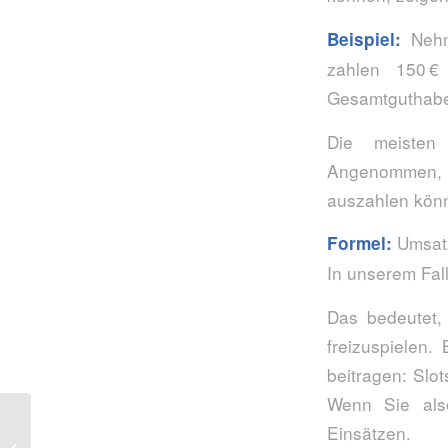
Nehme
Beispiel:
zahlen 150 €
Gesamtguthaben
Die meisten
Angenommen, 
auszahlen könn
Umsatz
Formel:
In unserem Fall
Das bedeutet,
freizuspielen.
beitragen: Slo
Wenn Sie also
Einsätzen.
Jak zacząć w kasynie online?