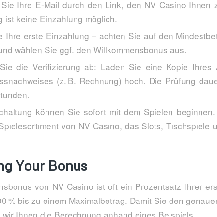
 Sie Ihre E‑Mail durch den Link, den NV Casino Ihnen
g ist keine Einzahlung möglich.
 Ihre erste Einzahlung – achten Sie auf den Mindestbet
 und wählen Sie ggf. den Willkommensbonus aus.
Sie die Verifizierung ab: Laden Sie eine Kopie Ihres
ssnachweises (z. B. Rechnung) hoch. Die Prüfung daue
Stunden.
chaltung können Sie sofort mit dem Spielen beginnen.
Spielesortiment von NV Casino, das Slots, Tischspiele 
ing Your Bonus
sbonus von NV Casino ist oft ein Prozentsatz Ihrer er
100 % bis zu einem Maximalbetrag. Damit Sie den genauen
 wir Ihnen die Berechnung anhand eines Beispiels.