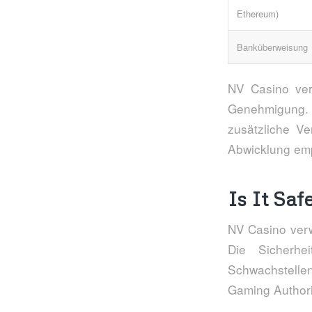
Ethereum)
Banküberweisung
NV Casino ver
Genehmigung.
zusätzliche Ve
Abwicklung emp
Is It Saf
NV Casino verw
Die Sicherhe
Schwachstellen
Gaming Author