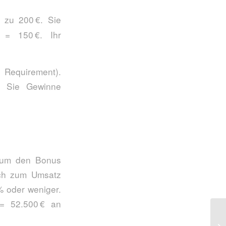
 zu 200 €. Sie
 = 150 €. Ihr
equirement).
r Sie Gewinne
, um den Bonus
lich zum Umsatz
% oder weniger.
 = 52.500 € an
Gu