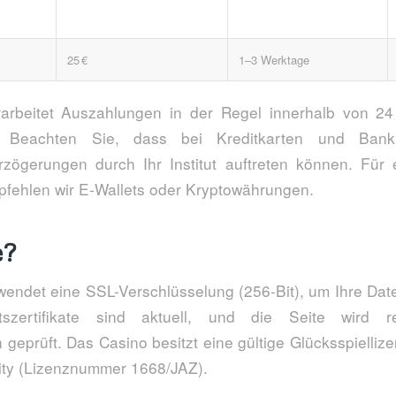
25 €
1–3 Werktage
arbeitet Auszahlungen in der Regel innerhalb von 2
 Beachten Sie, dass bei Kreditkarten und Bank
rzögerungen durch Ihr Institut auftreten können. Für 
fehlen wir E‑Wallets oder Kryptowährungen.
e?
endet eine SSL-Verschlüsselung (256‑Bit), um Ihre Dat
itszertifikate sind aktuell, und die Seite wird r
 geprüft. Das Casino besitzt eine gültige Glücksspielliz
ity (Lizenznummer 1668/JAZ).