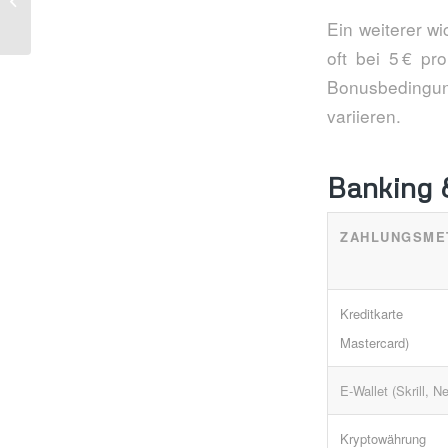
Kompletny przewodnik krok po kroku
Ein weiterer w
oft bei 5 € pr
Bonusbedingu
variieren.
Banking 
ZAHLUNGSME
Kreditkarte 
Mastercard)
E‑Wallet (Skrill, Ne
Kryptowährung (