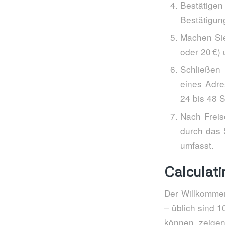
Bestätigen
Bestätigun
Machen Sie
oder 20 €)
Schließen 
eines Adre
24 bis 48 
Nach Freis
durch das 
umfasst.
Calculat
Der Willkommen
– üblich sind 
können, zeigen