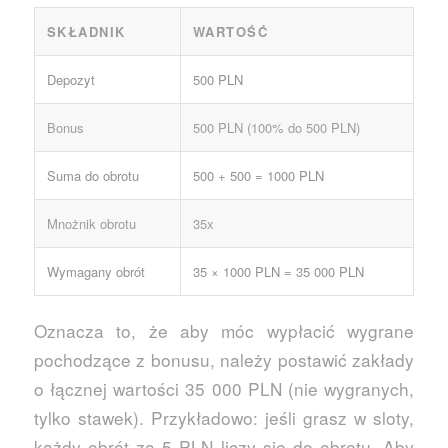
SKŁADNIK
WARTOŚĆ
Depozyt
500 PLN
Bonus
500 PLN (100% do 500 PLN)
Suma do obrotu
500 + 500 = 1000 PLN
Mnożnik obrotu
35x
Wymagany obrót
35 × 1000 PLN = 35 000 PLN
Oznacza to, że aby móc wypłacić wygrane
pochodzące z bonusu, należy postawić zakłady
o łącznej wartości 35 000 PLN (nie wygranych,
tylko stawek). Przykładowo: jeśli grasz w sloty,
każdy obrót za 5 PLN liczy się do obrotu. Aby