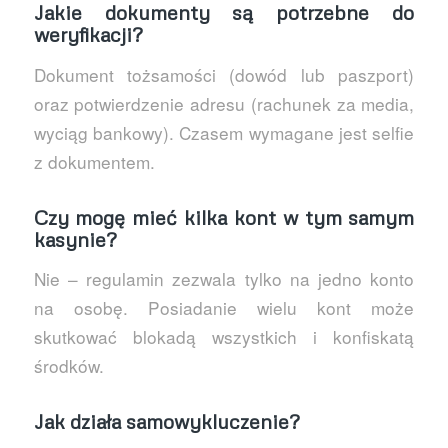
Jakie dokumenty są potrzebne do
weryfikacji?
Dokument tożsamości (dowód lub paszport)
oraz potwierdzenie adresu (rachunek za media,
wyciąg bankowy). Czasem wymagane jest selfie
z dokumentem.
Czy mogę mieć kilka kont w tym samym
kasynie?
Nie – regulamin zezwala tylko na jedno konto
na osobę. Posiadanie wielu kont może
skutkować blokadą wszystkich i konfiskatą
środków.
Jak działa samowykluczenie?