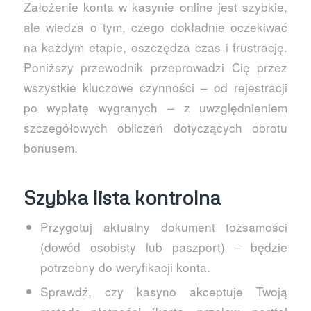
Założenie konta w kasynie online jest szybkie,
ale wiedza o tym, czego dokładnie oczekiwać
na każdym etapie, oszczędza czas i frustrację.
Poniższy przewodnik przeprowadzi Cię przez
wszystkie kluczowe czynności – od rejestracji
po wypłatę wygranych – z uwzględnieniem
szczegółowych obliczeń dotyczących obrotu
bonusem.
Szybka lista kontrolna
Przygotuj aktualny dokument tożsamości
(dowód osobisty lub paszport) – będzie
potrzebny do weryfikacji konta.
Sprawdź, czy kasyno akceptuje Twoją