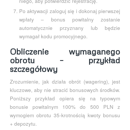
niego, aby potwierdzić rejestrację.
Po aktywacji zaloguj się i dokonaj pierwszej
wpłaty – bonus powitalny zostanie
automatycznie przyznany lub będzie
wymagał kodu promocyjnego.
Obliczenie wymaganego
obrotu – przykład
szczegółowy
Zrozumienie, jak działa obrót (wagering), jest
kluczowe, aby nie stracić bonusowych środków.
Poniższy przykład opiera się na typowym
bonusie powitalnym 100% do 500 PLN z
wymogiem obrotu 35-krotnością kwoty bonusu
+ depozytu.