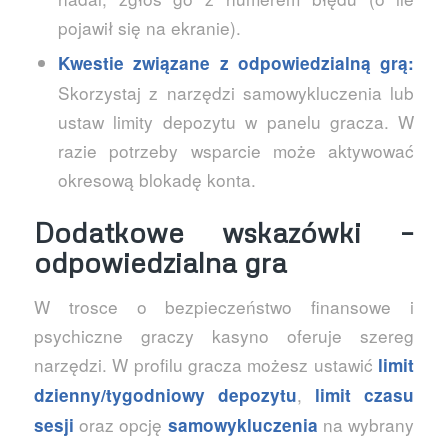
pojawił się na ekranie).
Kwestie związane z odpowiedzialną grą:
Skorzystaj z narzędzi samowykluczenia lub
ustaw limity depozytu w panelu gracza. W
razie potrzeby wsparcie może aktywować
okresową blokadę konta.
Dodatkowe wskazówki –
odpowiedzialna gra
W trosce o bezpieczeństwo finansowe i
psychiczne graczy kasyno oferuje szereg
narzędzi. W profilu gracza możesz ustawić
limit
,
dzienny/tygodniowy depozytu
limit czasu
oraz opcję
na wybrany
sesji
samowykluczenia