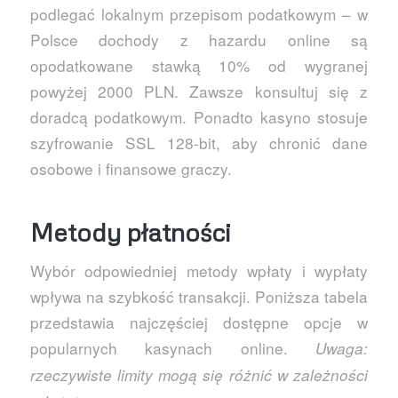
podlegać lokalnym przepisom podatkowym – w
Polsce dochody z hazardu online są
opodatkowane stawką 10% od wygranej
powyżej 2000 PLN. Zawsze konsultuj się z
doradcą podatkowym. Ponadto kasyno stosuje
szyfrowanie SSL 128-bit, aby chronić dane
osobowe i finansowe graczy.
Metody płatności
Wybór odpowiedniej metody wpłaty i wypłaty
wpływa na szybkość transakcji. Poniższa tabela
przedstawia najczęściej dostępne opcje w
popularnych kasynach online.
Uwaga:
rzeczywiste limity mogą się różnić w zależności