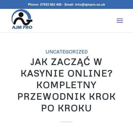
Phone:
07933 882 408
- Email:
info@ajmpro.co.uk
UNCATEGORIZED
JAK ZACZĄĆ W
KASYNIE ONLINE?
KOMPLETNY
PRZEWODNIK KROK
PO KROKU