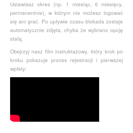
Ustawiasz okres (np. 1 miesiąc, 6 miesięcy,
permanentnie), w którym nie możesz logować
się ani grać. Po upływie czasu blokada zostaje
automatycznie zdjęta, chyba że wybrano opcję
stałą.
Obejrzyj nasz film instruktażowy, który krok po
kroku pokazuje proces rejestracji i pierwszej
wpłaty: