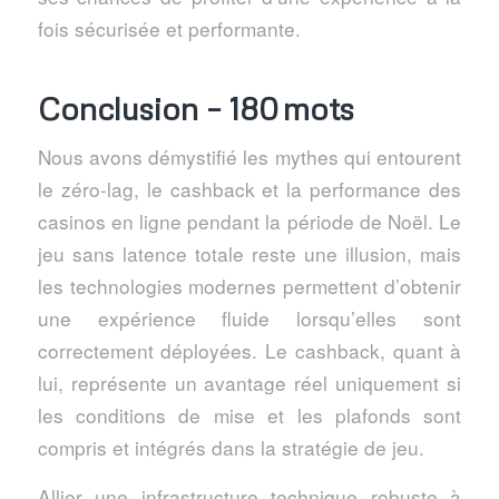
fois sécurisée et performante.
Conclusion – 180 mots
Nous avons démystifié les mythes qui entourent
le zéro‑lag, le cashback et la performance des
casinos en ligne pendant la période de Noël. Le
jeu sans latence totale reste une illusion, mais
les technologies modernes permettent d’obtenir
une expérience fluide lorsqu’elles sont
correctement déployées. Le cashback, quant à
lui, représente un avantage réel uniquement si
les conditions de mise et les plafonds sont
compris et intégrés dans la stratégie de jeu.
Allier une infrastructure technique robuste à