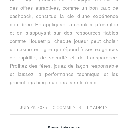
des offres attractives, comme un bon taux de
cashback, constitue la clé d’une expérience
équilibrée. En appliquant la checklist présentée
et en s’appuyant sur des ressources fiables
comme Housetrip, chaque joueur peut choisir
un casino en ligne qui répond à ses exigences
de rapidité, de sécurité et de transparence.
Profitez des fêtes, jouez de façon responsable
et laissez la performance technique et les
promotions bien étudiées faire le reste.
/
/
JULY 28, 2025
0 COMMENTS
BY
ADMIN
Share this entry