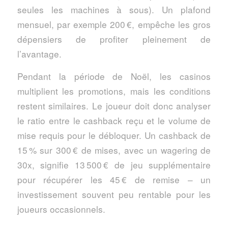
seules les machines à sous). Un plafond
mensuel, par exemple 200 €, empêche les gros
dépensiers de profiter pleinement de
l’avantage.
Pendant la période de Noël, les casinos
multiplient les promotions, mais les conditions
restent similaires. Le joueur doit donc analyser
le ratio entre le cashback reçu et le volume de
mise requis pour le débloquer. Un cashback de
15 % sur 300 € de mises, avec un wagering de
30x, signifie 13 500 € de jeu supplémentaire
pour récupérer les 45 € de remise – un
investissement souvent peu rentable pour les
joueurs occasionnels.