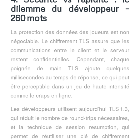
dilemme du développeur –
260 mots
La protection des données des joueurs est non
négociable. Le chiffrement TLS assure que les
communications entre le client et le serveur
restent confidentielles. Cependant, chaque
poignée de main TLS ajoute quelques
millisecondes au temps de réponse, ce qui peut
être perceptible dans un jeu de haute intensité
comme le craps en ligne.
Les développeurs utilisent aujourd’hui TLS 1.3,
qui réduit le nombre de round‑trips nécessaires,
et la technique de session resumption, qui
permet de réutiliser une clé de chiffrement