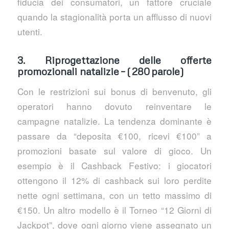
fiducia dei consumatori, un fattore cruciale
quando la stagionalità porta un afflusso di nuovi
utenti.
3. Riprogettazione delle offerte
promozionali natalizie – ( 280 parole)
Con le restrizioni sui bonus di benvenuto, gli
operatori hanno dovuto reinventare le
campagne natalizie. La tendenza dominante è
passare da “deposita €100, ricevi €100” a
promozioni basate sul valore di gioco. Un
esempio è il Cashback Festivo: i giocatori
ottengono il 12% di cashback sui loro perdite
nette ogni settimana, con un tetto massimo di
€150. Un altro modello è il Torneo “12 Giorni di
Jackpot”, dove ogni giorno viene assegnato un