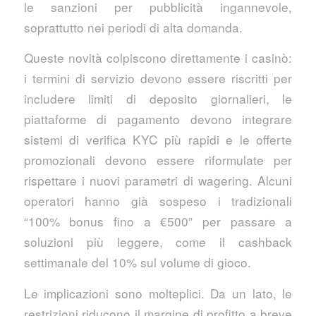
le sanzioni per pubblicità ingannevole,
soprattutto nei periodi di alta domanda.
Queste novità colpiscono direttamente i casinò:
i termini di servizio devono essere riscritti per
includere limiti di deposito giornalieri, le
piattaforme di pagamento devono integrare
sistemi di verifica KYC più rapidi e le offerte
promozionali devono essere riformulate per
rispettare i nuovi parametri di wagering. Alcuni
operatori hanno già sospeso i tradizionali
“100% bonus fino a €500” per passare a
soluzioni più leggere, come il cashback
settimanale del 10% sul volume di gioco.
Le implicazioni sono molteplici. Da un lato, le
restrizioni riducono il margine di profitto a breve