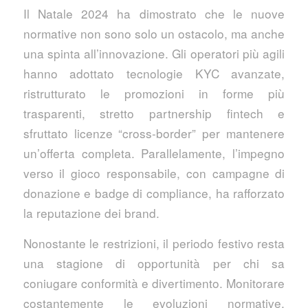
Il Natale 2024 ha dimostrato che le nuove
normative non sono solo un ostacolo, ma anche
una spinta all’innovazione. Gli operatori più agili
hanno adottato tecnologie KYC avanzate,
ristrutturato le promozioni in forme più
trasparenti, stretto partnership fintech e
sfruttato licenze “cross‑border” per mantenere
un’offerta completa. Parallelamente, l’impegno
verso il gioco responsabile, con campagne di
donazione e badge di compliance, ha rafforzato
la reputazione dei brand.
Nonostante le restrizioni, il periodo festivo resta
una stagione di opportunità per chi sa
coniugare conformità e divertimento. Monitorare
costantemente le evoluzioni normative,