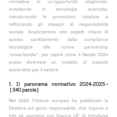
normativa in un’opportunità stagionale,
investendo in tecnologia avanzata,
ristrutturando le promozioni natalizie e
rafforzando gli impegni di responsabilità
sociale. Analizzeremo otto aspetti chiave di
questo cambiamento, dalla compliance
tecnologica alle nuove partnership
“cross‑border”, per capire come il Natale 2024
possa diventare un modello di crescita
sostenibile per il settore.
1. Il panorama normativo 2024‑2025 –
( 340 parole)
Nel 2024 l’Unione europea ha pubblicato la
Direttiva sul gioco responsabile, che impone a
tutti gli operatori con licenza UE di introdurre