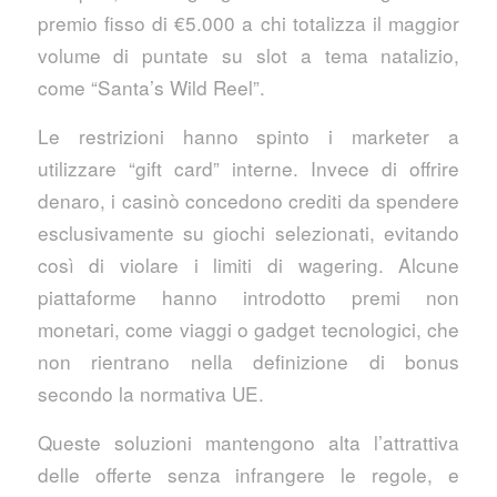
premio fisso di €5.000 a chi totalizza il maggior
volume di puntate su slot a tema natalizio,
come “Santa’s Wild Reel”.
Le restrizioni hanno spinto i marketer a
utilizzare “gift card” interne. Invece di offrire
denaro, i casinò concedono crediti da spendere
esclusivamente su giochi selezionati, evitando
così di violare i limiti di wagering. Alcune
piattaforme hanno introdotto premi non
monetari, come viaggi o gadget tecnologici, che
non rientrano nella definizione di bonus
secondo la normativa UE.
Queste soluzioni mantengono alta l’attrattiva
delle offerte senza infrangere le regole, e