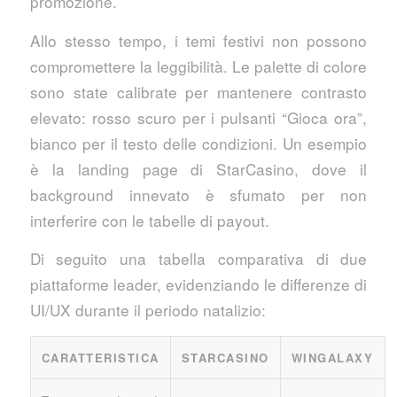
promozione.
Allo stesso tempo, i temi festivi non possono
compromettere la leggibilità. Le palette di colore
sono state calibrate per mantenere contrasto
elevato: rosso scuro per i pulsanti “Gioca ora”,
bianco per il testo delle condizioni. Un esempio
è la landing page di StarCasino, dove il
background innevato è sfumato per non
interferire con le tabelle di payout.
Di seguito una tabella comparativa di due
piattaforme leader, evidenziando le differenze di
UI/UX durante il periodo natalizio:
CARATTERISTICA
STARCASINO
WINGALAXY