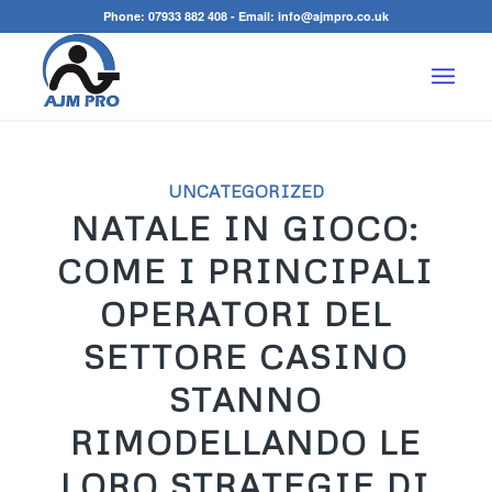
Phone:
07933 882 408
- Email:
info@ajmpro.co.uk
UNCATEGORIZED
NATALE IN GIOCO:
COME I PRINCIPALI
OPERATORI DEL
SETTORE CASINO
STANNO
RIMODELLANDO LE
LORO STRATEGIE DI