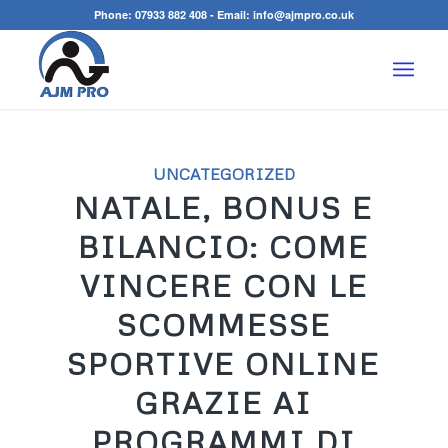
Phone:
07933 882 408
- Email:
info@ajmpro.co.uk
UNCATEGORIZED
NATALE, BONUS E
BILANCIO: COME
VINCERE CON LE
SCOMMESSE
SPORTIVE ONLINE
GRAZIE AI
PROGRAMMI DI