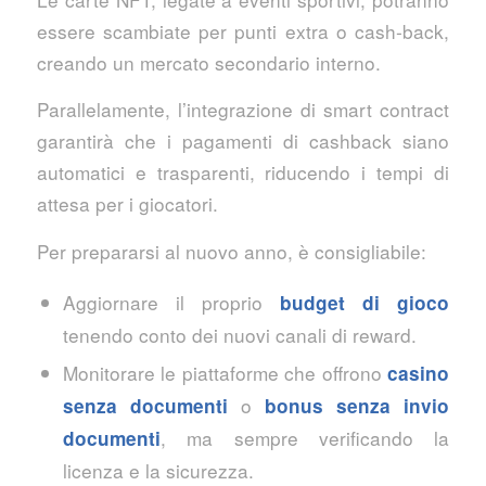
essere scambiate per punti extra o cash‑back,
creando un mercato secondario interno.
Parallelamente, l’integrazione di smart contract
garantirà che i pagamenti di cashback siano
automatici e trasparenti, riducendo i tempi di
attesa per i giocatori.
Per prepararsi al nuovo anno, è consigliabile:
Aggiornare il proprio
budget di gioco
tenendo conto dei nuovi canali di reward.
Monitorare le piattaforme che offrono
casino
o
senza documenti
bonus senza invio
, ma sempre verificando la
documenti
licenza e la sicurezza.