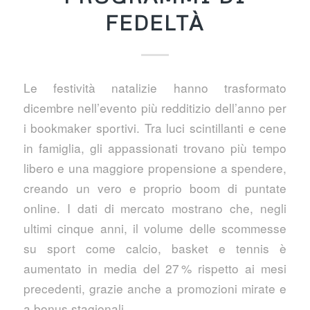
FEDELTÀ
Le festività natalizie hanno trasformato
dicembre nell’evento più redditizio dell’anno per
i bookmaker sportivi. Tra luci scintillanti e cene
in famiglia, gli appassionati trovano più tempo
libero e una maggiore propensione a spendere,
creando un vero e proprio boom di puntate
online. I dati di mercato mostrano che, negli
ultimi cinque anni, il volume delle scommesse
su sport come calcio, basket e tennis è
aumentato in media del 27 % rispetto ai mesi
precedenti, grazie anche a promozioni mirate e
a bonus stagionali.