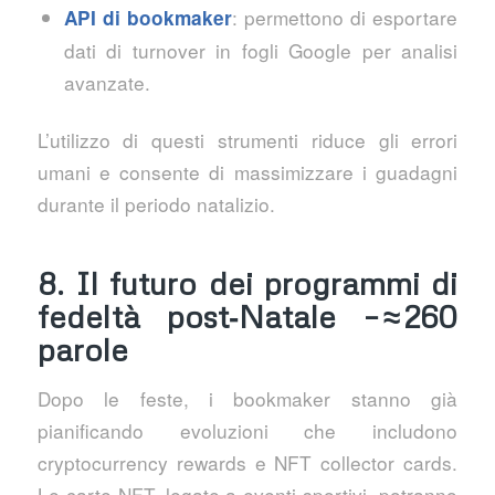
: permettono di esportare
API di bookmaker
dati di turnover in fogli Google per analisi
avanzate.
L’utilizzo di questi strumenti riduce gli errori
umani e consente di massimizzare i guadagni
durante il periodo natalizio.
8. Il futuro dei programmi di
fedeltà post‑Natale – ≈ 260
parole
Dopo le feste, i bookmaker stanno già
pianificando evoluzioni che includono
cryptocurrency rewards e NFT collector cards.
Le carte NFT, legate a eventi sportivi, potranno