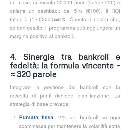
un mese, accumula 20 000 punti (valore €20) e
ottiene un cashback del 5 % (€100). Il ROI
totale è (120/2000)=6 %. Questo dimostra che,
se ben gestito, il programma può aggiungere un
margine positivo al bankroll.
4. Sinergia tra bankroll e
fedeltà: la formula vincente –
≈ 320 parole
Integrare la gestione del bankroll con la
raccolta di punti richiede pianificazione. La
strategia di base prevede:
: 2 % del bankroll su ogni
Puntata fissa
scommessa per mantenere la volatilità sotto