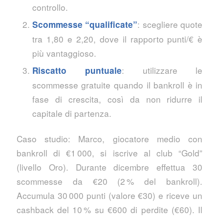
controllo.
: scegliere quote
Scommesse “qualificate”
tra 1,80 e 2,20, dove il rapporto punti/€ è
più vantaggioso.
: utilizzare le
Riscatto puntuale
scommesse gratuite quando il bankroll è in
fase di crescita, così da non ridurre il
capitale di partenza.
Caso studio: Marco, giocatore medio con
bankroll di €1 000, si iscrive al club “Gold”
(livello Oro). Durante dicembre effettua 30
scommesse da €20 (2 % del bankroll).
Accumula 30 000 punti (valore €30) e riceve un
cashback del 10 % su €600 di perdite (€60). Il