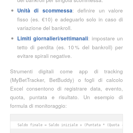
: definire un valore
Unità di scommessa
fisso (es. €10) e adeguarlo solo in caso di
variazione del bankroll.
: impostare un
Limiti giornalieri/settimanali
tetto di perdita (es. 10 % del bankroll) per
evitare spirali negative.
Strumenti digitali come app di tracking
(MyBetTracker, BetBuddy) o fogli di calcolo
Excel consentono di registrare data, evento,
quota, puntata e risultato. Un esempio di
formula di monitoraggio: