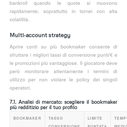
bankroll quando le quote si muovono
rapidamente, soprattutto in tornei con alta
volatilità.
Multi‑account strategy
Aprire conti su più bookmaker consente di
sfruttare i migliori tassi di conversione punti/€ e
le promozioni più vantaggiose. Il giocatore deve
però monitorare attentamente i termini di
utilizzo per non violare le policy dei singoli
operatori.
7.1. Analisi di mercato: scegliere il bookmaker
più redditizio per il tuo profilo
BOOKMAKER
TASSO
LIMITE
TEMP
CONVERSIONE
PUNTATA
MEDI