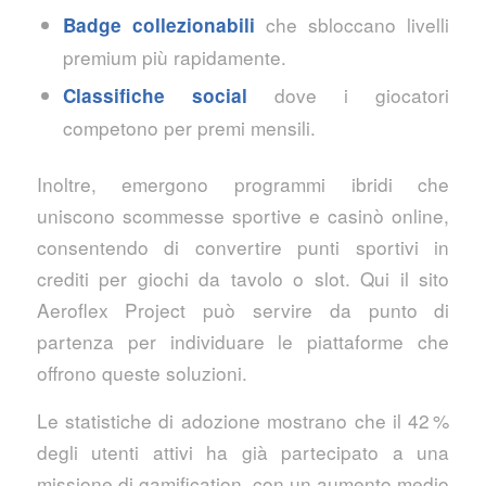
che sbloccano livelli
Badge collezionabili
premium più rapidamente.
dove i giocatori
Classifiche social
competono per premi mensili.
Inoltre, emergono programmi ibridi che
uniscono scommesse sportive e casinò online,
consentendo di convertire punti sportivi in
crediti per giochi da tavolo o slot. Qui il sito
Aeroflex Project può servire da punto di
partenza per individuare le piattaforme che
offrono queste soluzioni.
Le statistiche di adozione mostrano che il 42 %
degli utenti attivi ha già partecipato a una
missione di gamification, con un aumento medio