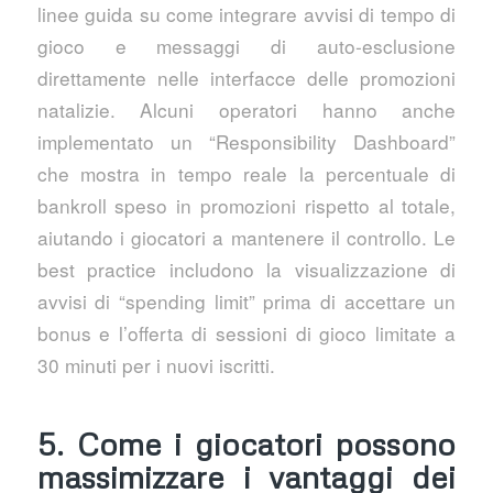
linee guida su come integrare avvisi di tempo di
gioco e messaggi di auto‑esclusione
direttamente nelle interfacce delle promozioni
natalizie. Alcuni operatori hanno anche
implementato un “Responsibility Dashboard”
che mostra in tempo reale la percentuale di
bankroll speso in promozioni rispetto al totale,
aiutando i giocatori a mantenere il controllo. Le
best practice includono la visualizzazione di
avvisi di “spending limit” prima di accettare un
bonus e l’offerta di sessioni di gioco limitate a
30 minuti per i nuovi iscritti.
5. Come i giocatori possono
massimizzare i vantaggi dei