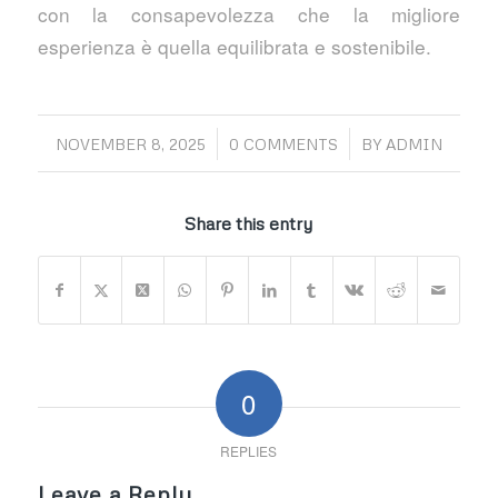
con la consapevolezza che la migliore
esperienza è quella equilibrata e sostenibile.
/
/
NOVEMBER 8, 2025
0 COMMENTS
BY
ADMIN
Share this entry
0
REPLIES
Leave a Reply