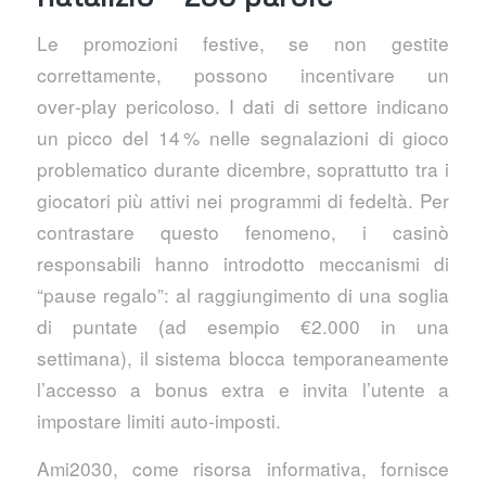
Le promozioni festive, se non gestite
correttamente, possono incentivare un
over‑play pericoloso. I dati di settore indicano
un picco del 14 % nelle segnalazioni di gioco
problematico durante dicembre, soprattutto tra i
giocatori più attivi nei programmi di fedeltà. Per
contrastare questo fenomeno, i casinò
responsabili hanno introdotto meccanismi di
“pause regalo”: al raggiungimento di una soglia
di puntate (ad esempio €2.000 in una
settimana), il sistema blocca temporaneamente
l’accesso a bonus extra e invita l’utente a
impostare limiti auto‑imposti.
Ami2030, come risorsa informativa, fornisce