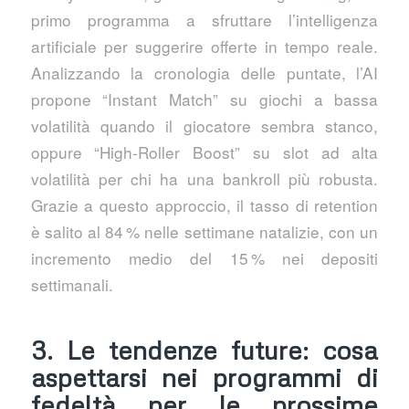
primo programma a sfruttare l’intelligenza
artificiale per suggerire offerte in tempo reale.
Analizzando la cronologia delle puntate, l’AI
propone “Instant Match” su giochi a bassa
volatilità quando il giocatore sembra stanco,
oppure “High‑Roller Boost” su slot ad alta
volatilità per chi ha una bankroll più robusta.
Grazie a questo approccio, il tasso di retention
è salito al 84 % nelle settimane natalizie, con un
incremento medio del 15 % nei depositi
settimanali.
3. Le tendenze future: cosa
aspettarsi nei programmi di
fedeltà per le prossime