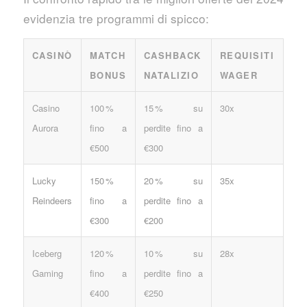
evidenzia tre programmi di spicco:
CASINÒ
MATCH
CASHBACK
REQUISITI
BONUS
NATALIZIO
WAGER
Casino
100 %
15 % su
30x
Aurora
fino a
perdite fino a
€500
€300
Lucky
150 %
20 % su
35x
Reindeers
fino a
perdite fino a
€300
€200
Iceberg
120 %
10 % su
28x
Gaming
fino a
perdite fino a
€400
€250