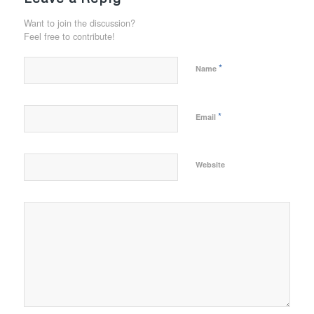
Want to join the discussion?
Feel free to contribute!
*
Name
*
Email
Website