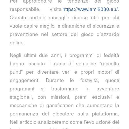
Per approfondire le tendenze del gioco
responsabile, visita
https://www.ami2030.eu/
.
Questo portale raccoglie risorse utili per chi
vuole capire meglio le dinamiche di sicurezza e
prevenzione nel settore del gioco d’azzardo
online.
Negli ultimi due anni, i programmi di fedeltà
hanno lasciato il ruolo di semplice “raccolta
punti” per diventare veri e propri motori di
engagement. Durante le festività, questi
programmi si trasformano in avventure
stagionali, con missioni, premi esclusivi e
meccaniche di gamification che aumentano la
permanenza del giocatore sulla piattaforma.
Nell’articolo analizzeremo come l’evoluzione dei