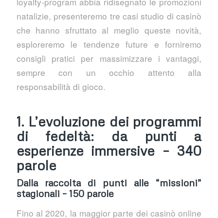
loyalty‑program abbia ridisegnato le promozioni
natalizie, presenteremo tre casi studio di casinò
che hanno sfruttato al meglio queste novità,
esploreremo le tendenze future e forniremo
consigli pratici per massimizzare i vantaggi,
sempre con un occhio attento alla
responsabilità di gioco.
1. L’evoluzione dei programmi
di fedeltà: da punti a
esperienze immersive – 340
parole
Dalla raccolta di punti alle “missioni”
stagionali – 150 parole
Fino al 2020, la maggior parte dei casinò online