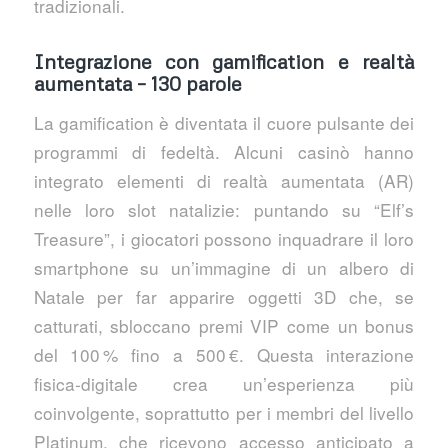
tradizionali.
Integrazione con gamification e realtà
aumentata – 130 parole
La gamification è diventata il cuore pulsante dei
programmi di fedeltà. Alcuni casinò hanno
integrato elementi di realtà aumentata (AR)
nelle loro slot natalizie: puntando su “Elf’s
Treasure”, i giocatori possono inquadrare il loro
smartphone su un’immagine di un albero di
Natale per far apparire oggetti 3D che, se
catturati, sbloccano premi VIP come un bonus
del 100 % fino a 500 €. Questa interazione
fisica‑digitale crea un’esperienza più
coinvolgente, soprattutto per i membri del livello
Platinum, che ricevono accesso anticipato a