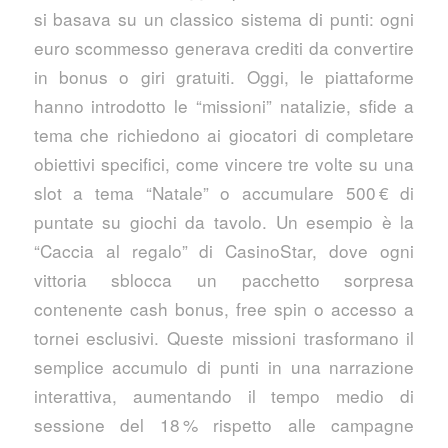
si basava su un classico sistema di punti: ogni
euro scommesso generava crediti da convertire
in bonus o giri gratuiti. Oggi, le piattaforme
hanno introdotto le “missioni” natalizie, sfide a
tema che richiedono ai giocatori di completare
obiettivi specifici, come vincere tre volte su una
slot a tema “Natale” o accumulare 500 € di
puntate su giochi da tavolo. Un esempio è la
“Caccia al regalo” di CasinoStar, dove ogni
vittoria sblocca un pacchetto sorpresa
contenente cash bonus, free spin o accesso a
tornei esclusivi. Queste missioni trasformano il
semplice accumulo di punti in una narrazione
interattiva, aumentando il tempo medio di
sessione del 18 % rispetto alle campagne