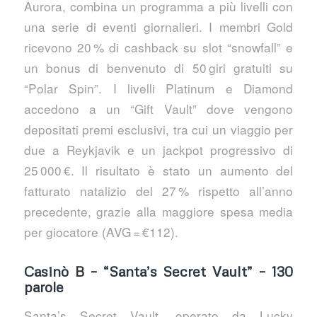
Aurora, combina un programma a più livelli con
una serie di eventi giornalieri. I membri Gold
ricevono 20 % di cashback su slot “snowfall” e
un bonus di benvenuto di 50 giri gratuiti su
“Polar Spin”. I livelli Platinum e Diamond
accedono a un “Gift Vault” dove vengono
depositati premi esclusivi, tra cui un viaggio per
due a Reykjavik e un jackpot progressivo di
25 000 €. Il risultato è stato un aumento del
fatturato natalizio del 27 % rispetto all’anno
precedente, grazie alla maggiore spesa media
per giocatore (AVG = €112).
Casinò B – “Santa’s Secret Vault” – 130
parole
Santa’s Secret Vault, operato da Lucky