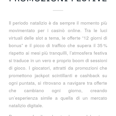
Il periodo natalizio è da sempre il momento più
movimentato per i casinò online. Tra le luci
virtuali delle slot a tema, le offerte “12 giorni di
bonus” e il picco di traffico che supera il 35 %
rispetto ai mesi più tranquilli, l’atmosfera festiva
si traduce in un vero e proprio boom di sessioni
di gioco. I giocatori, attratti da promozioni che
promettono jackpot scintillanti e cashback su
ogni puntata, si ritrovano a navigare tra offerte
che cambiano ogni giorno, creando
un’esperienza simile a quella di un mercato
natalizio digitale.