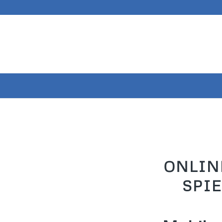
ONLIN
SPI