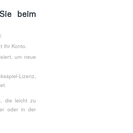
 Sie beim
.
 Ihr Konto.
isiert, um neue
ksspiel‑Lizenz,
et.
, die leicht zu
er oder in der