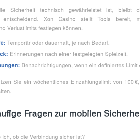
 Sicherheit technisch gewährleistet ist, bleibt d
g entscheidend. Xon Casino stellt Tools bereit, 
d Verlustlimits festlegen können.
Temporär oder dauerhaft, je nach Bedarf.
re:
Erinnerungen nach einer festgelegten Spielzeit.
ck:
Benachrichtigungen, wenn ein definiertes Limit e
nungen:
zen Sie ein wöchentliches Einzahlungslimit von 100 €
lten.
ufige Fragen zur mobilen Sicherhei
ich, ob die Verbindung sicher ist?