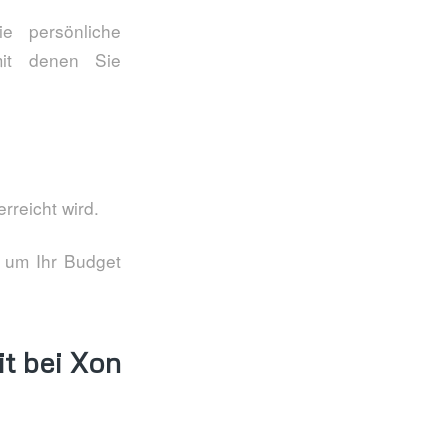
ie persönliche
mit denen Sie
rreicht wird.
, um Ihr Budget
t bei Xon