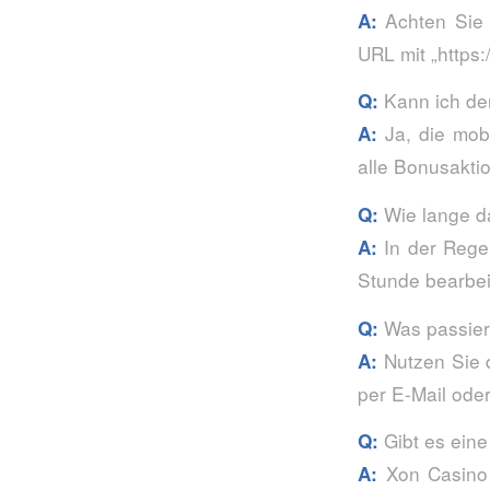
Achten Sie 
A:
URL mit „https:/
Kann ich de
Q:
Ja, die mobi
A:
alle Bonusakti
Wie lange d
Q:
In der Regel
A:
Stunde bearbei
Was passier
Q:
Nutzen Sie d
A:
per E‑Mail od
Gibt es eine 
Q:
Xon Casino 
A: