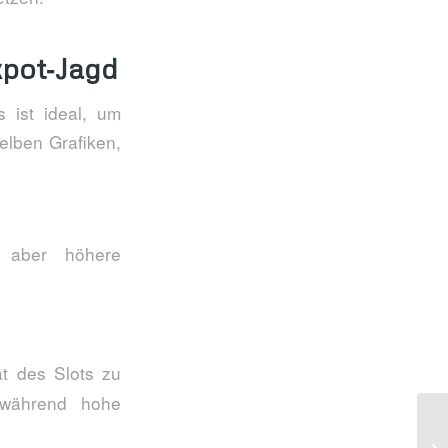
kpot‑Jagd
 ist ideal, um
elben Grafiken,
 aber höhere
ät des Slots zu
, während hohe
Er
On