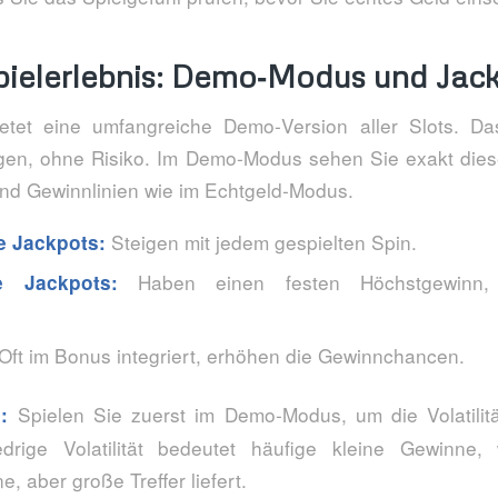
pielerlebnis: Demo‑Modus und Jac
etet eine umfangreiche Demo‑Version aller Slots. Das
gen, ohne Risiko. Im Demo‑Modus sehen Sie exakt dies
nd Gewinnlinien wie im Echtgeld‑Modus.
Steigen mit jedem gespielten Spin.
e Jackpots:
Haben einen festen Höchstgewinn,
e Jackpots:
Oft im Bonus integriert, erhöhen die Gewinnchancen.
Spielen Sie zuerst im Demo‑Modus, um die Volatilit
:
edrige Volatilität bedeutet häufige kleine Gewinne
ene, aber große Treffer liefert.