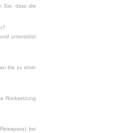
n Sie, dass die
en?
und unterstützt
en bis zu einer
die Rücksetzung
Reisepass) bei