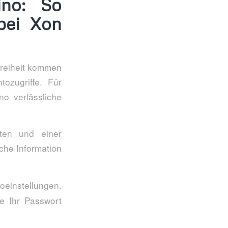
ino: So
bei Xon
Freiheit kommen
ozugriffe. Für
no verlässliche
aten und einer
iche Information
oeinstellungen.
e Ihr Passwort