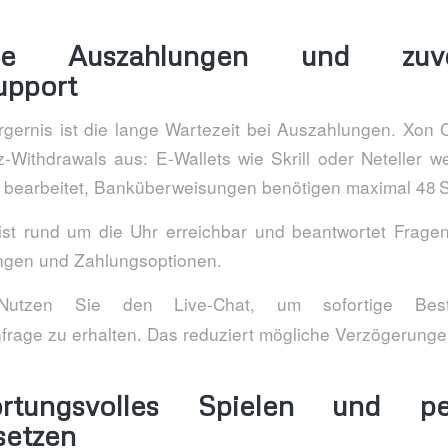
ere Auszahlungen und zuver
upport
rgernis ist die lange Wartezeit bei Auszahlungen. Xon 
tz‑Withdrawals aus: E‑Wallets wie Skrill oder Neteller w
 bearbeitet, Banküberweisungen benötigen maximal 48 
ist rund um die Uhr erreichbar und beantwortet Fragen
gen und Zahlungsoptionen.
tzen Sie den Live‑Chat, um sofortige Bestä
rage zu erhalten. Das reduziert mögliche Verzögerunge
ortungsvolles Spielen und per
setzen