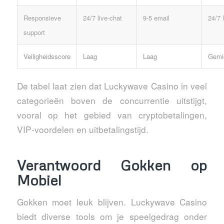
Responsieve
24/7 live‑chat
9‑5 email
24/7 
support
Veiligheidsscore
Laag
Laag
Gemi
De tabel laat zien dat Luckywave Casino in veel
categorieën boven de concurrentie uitstijgt,
vooral op het gebied van cryptobetalingen,
VIP‑voordelen en uitbetalingstijd.
Verantwoord Gokken op
Mobiel
Gokken moet leuk blijven. Luckywave Casino
biedt diverse tools om je speelgedrag onder