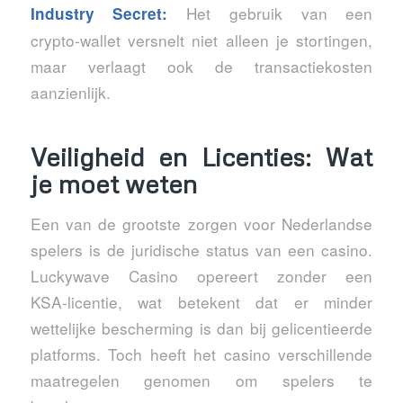
Het gebruik van een
Industry Secret:
crypto‑wallet versnelt niet alleen je stortingen,
maar verlaagt ook de transactiekosten
aanzienlijk.
Veiligheid en Licenties: Wat
je moet weten
Een van de grootste zorgen voor Nederlandse
spelers is de juridische status van een casino.
Luckywave Casino opereert zonder een
KSA‑licentie, wat betekent dat er minder
wettelijke bescherming is dan bij gelicentieerde
platforms. Toch heeft het casino verschillende
maatregelen genomen om spelers te