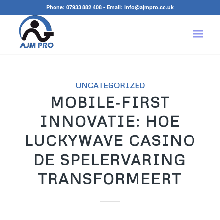
Phone:
07933 882 408
- Email:
info@ajmpro.co.uk
UNCATEGORIZED
MOBILE‑FIRST
INNOVATIE: HOE
LUCKYWAVE CASINO
DE SPELERVARING
TRANSFORMEERT