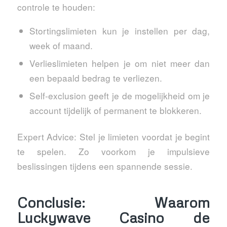
controle te houden:
Stortingslimieten kun je instellen per dag,
week of maand.
Verlieslimieten helpen je om niet meer dan
een bepaald bedrag te verliezen.
Self‑exclusion geeft je de mogelijkheid om je
account tijdelijk of permanent te blokkeren.
Expert Advice: Stel je limieten voordat je begint
te spelen. Zo voorkom je impulsieve
beslissingen tijdens een spannende sessie.
Conclusie: Waarom
Luckywave Casino de