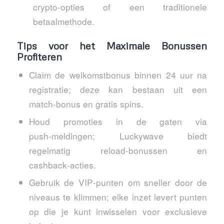
crypto‑opties of een traditionele
betaalmethode.
Tips voor het Maximale Bonussen
Profiteren
Claim de welkomstbonus binnen 24 uur na
registratie; deze kan bestaan uit een
match‑bonus en gratis spins.
Houd promoties in de gaten via
push‑meldingen; Luckywave biedt
regelmatig reload‑bonussen en
cashback‑acties.
Gebruik de VIP‑punten om sneller door de
niveaus te klimmen; elke inzet levert punten
op die je kunt inwisselen voor exclusieve