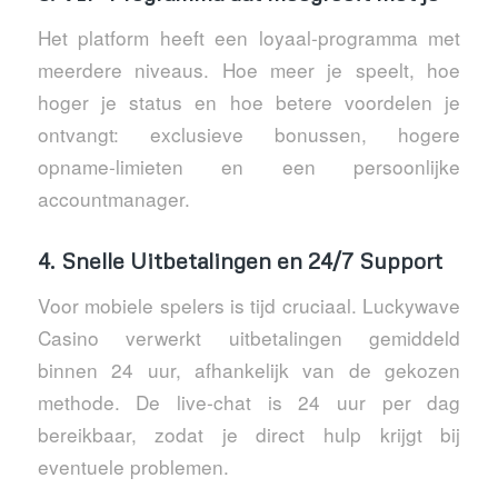
Het platform heeft een loyaal‑programma met
meerdere niveaus. Hoe meer je speelt, hoe
hoger je status en hoe betere voordelen je
ontvangt: exclusieve bonussen, hogere
opname‑limieten en een persoonlijke
accountmanager.
4. Snelle Uitbetalingen en 24/7 Support
Voor mobiele spelers is tijd cruciaal. Luckywave
Casino verwerkt uitbetalingen gemiddeld
binnen 24 uur, afhankelijk van de gekozen
methode. De live‑chat is 24 uur per dag
bereikbaar, zodat je direct hulp krijgt bij
eventuele problemen.