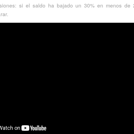
sesiones: si el saldo ha bajado un 30% en menos de 
rar.