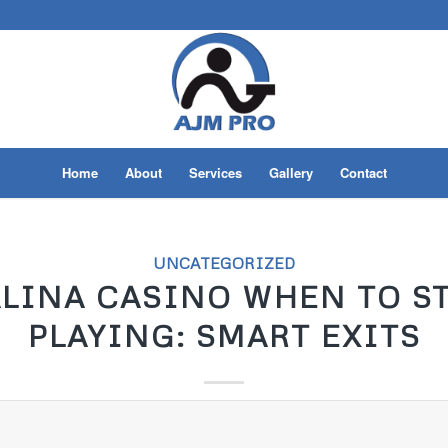
Home
About
Services
Gallery
Contact
UNCATEGORIZED
LINA CASINO WHEN TO S
PLAYING: SMART EXITS