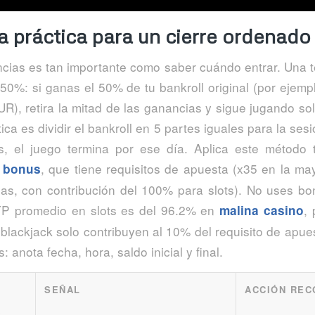
a práctica para un cierre ordenado
ncias es tan importante como saber cuándo entrar. Una 
l 50%: si ganas el 50% de tu bankroll original (por ejem
), retira la mitad de las ganancias y sigue jugando sol
ctica es dividir el bankroll en 5 partes iguales para la ses
s, el juego termina por ese día. Aplica este método 
, que tiene requisitos de apuesta (x35 en la ma
o bonus
s, con contribución del 100% para slots). No uses bon
RTP promedio en slots es del 96.2% en
,
malina casino
lackjack solo contribuyen al 10% del requisito de apu
 anota fecha, hora, saldo inicial y final.
SEÑAL
ACCIÓN RE
A