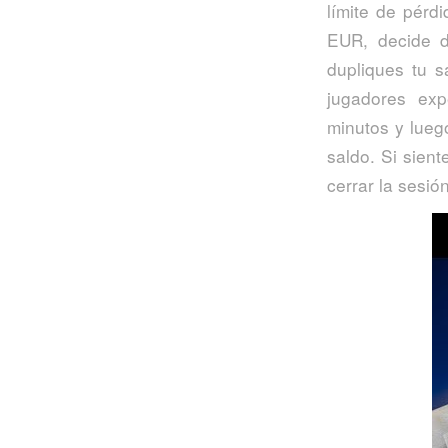
límite de pérd
EUR, decide 
dupliques tu s
jugadores exp
minutos y lueg
saldo. Si sien
cerrar la sesión