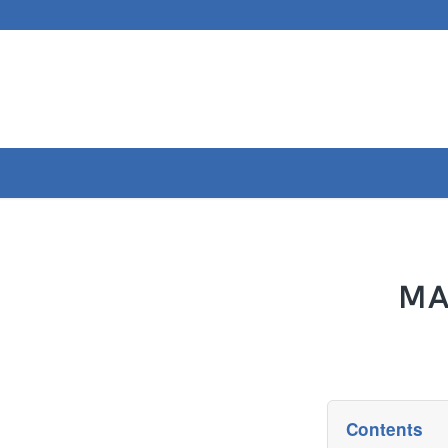
MA
Contents