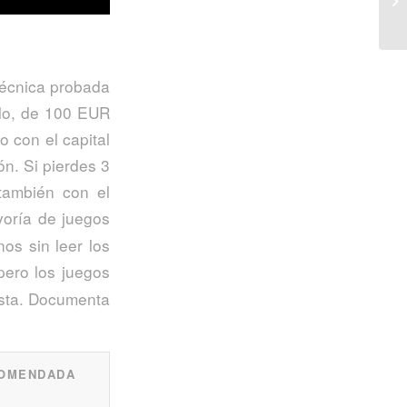
An
técnica probada
plo, de 100 EUR
o con el capital
ión. Si pierdes 3
también con el
yoría de juegos
os sin leer los
 pero los juegos
esta. Documenta
COMENDADA