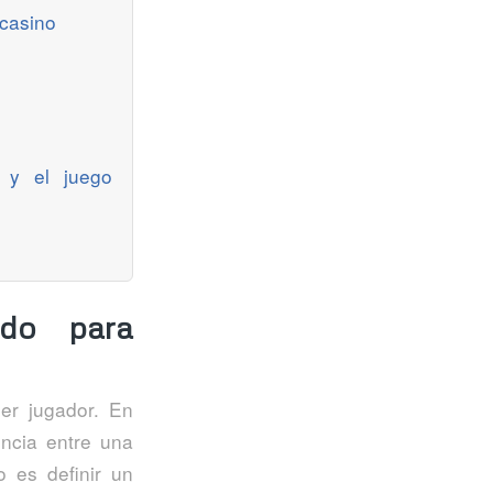
 casino
 y el juego
ado para
er jugador. En
encia entre una
o es definir un