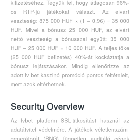
kifizetéséhez. Tegyük fel, hogy átlagosan 96%-
os RTP-jű játékokat választ. Az elvárt
veszteség: 875 000 HUF × (1 – 0,96) = 35 000
HUF. Mivel a bónusz 25 000 HUF, az elvárt
nettó veszteség a bónusszal együtt: 35 000
HUF – 25 000 HUF = 10 000 HUF. A teljes tőke
(25 000 HUF befizetés) 40%-át kockáztatja a
bónusz lejátszásakor. Mindig ellenőrizze az
adott lv bet kaszinó promóció pontos feltételeit,
mert azok eltérhetnek.
Security Overview
Az lvbet platform SSL-titkosítást használ az
adatátvitel védelmére. A játékok véletlenszám-
generátorát (RNG) független auditáló cégek