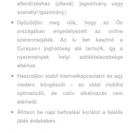
ellenőrzéshez (útlevél, jogosítvány vagy
személyi igazolvány).
Győződjön meg róla, hogy az Ön
országában engedélyezett az online
szerencsejáték. Az lv bet kaszinó a
Curaçao-i joghatóság alá tartozik, így a
nyeremények helyi adókötelezettsége
eltérhet.
Használjon stabil internetkapcsolatot és egy
modern böngészőt – az oldal mobilra
optimalizált, de natív alkalmazás nem
elérhető.
Állítson be napi befizetési korlátot a felelős
játék érdekében.