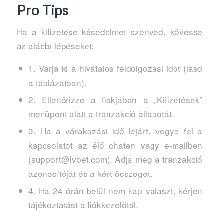
Pro Tips
Ha a kifizetése késedelmet szenved, kövesse
az alábbi lépéseket:
1. Várja ki a hivatalos feldolgozási időt (lásd
a táblázatban).
2. Ellenőrizze a fiókjában a „Kifizetések”
menüpont alatt a tranzakció állapotát.
3. Ha a várakozási idő lejárt, vegye fel a
kapcsolatot az élő chaten vagy e-mailben
(support@lvbet.com). Adja meg a tranzakció
azonosítóját és a kért összeget.
4. Ha 24 órán belül nem kap választ, kérjen
tájékoztatást a fiókkezelőtől.