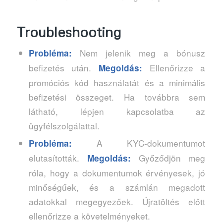
Troubleshooting
Nem jelenik meg a bónusz
Probléma:
befizetés után.
Ellenőrizze a
Megoldás:
promóciós kód használatát és a minimális
befizetési összeget. Ha továbbra sem
látható, lépjen kapcsolatba az
ügyfélszolgálattal.
A KYC-dokumentumot
Probléma:
elutasították.
Győződjön meg
Megoldás:
róla, hogy a dokumentumok érvényesek, jó
minőségűek, és a számlán megadott
adatokkal megegyezőek. Újratöltés előtt
ellenőrizze a követelményeket.