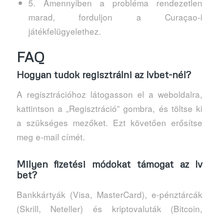
5. Amennyiben a probléma rendezetlen
marad, forduljon a Curaçao-i
játékfelügyelethez.
FAQ
Hogyan tudok regisztrálni az lvbet-nél?
A regisztrációhoz látogasson el a weboldalra,
kattintson a „Regisztráció” gombra, és töltse ki
a szükséges mezőket. Ezt követően erősítse
meg e-mail címét.
Milyen fizetési módokat támogat az lv
bet?
Bankkártyák (Visa, MasterCard), e-pénztárcák
(Skrill, Neteller) és kriptovaluták (Bitcoin,