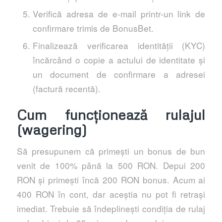
Verifică adresa de e-mail printr-un link de
confirmare trimis de BonusBet.
Finalizează verificarea identității (KYC)
încărcând o copie a actului de identitate și
un document de confirmare a adresei
(factură recentă).
Cum funcționează rulajul
(wagering)
Să presupunem că primești un bonus de bun
venit de 100% până la 500 RON. Depui 200
RON și primești încă 200 RON bonus. Acum ai
400 RON în cont, dar aceștia nu pot fi retrași
imediat. Trebuie să îndeplinești condiția de rulaj