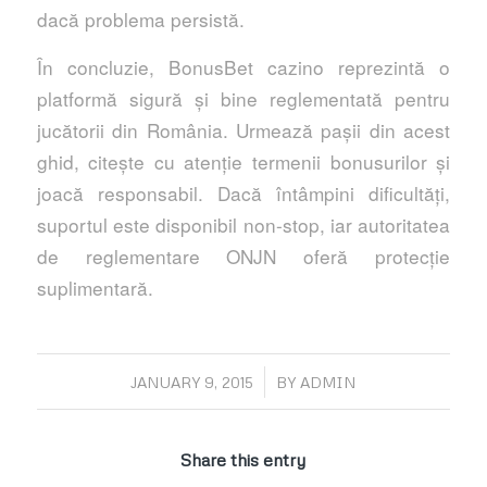
dacă problema persistă.
În concluzie, BonusBet cazino reprezintă o
platformă sigură și bine reglementată pentru
jucătorii din România. Urmează pașii din acest
ghid, citește cu atenție termenii bonusurilor și
joacă responsabil. Dacă întâmpini dificultăți,
suportul este disponibil non-stop, iar autoritatea
de reglementare ONJN oferă protecție
suplimentară.
/
JANUARY 9, 2015
BY
ADMIN
Share this entry