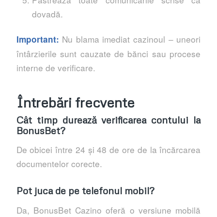
dovadă.
Nu blama imediat cazinoul – uneori
Important:
întârzierile sunt cauzate de bănci sau procese
interne de verificare.
Întrebări frecvente
Cât timp durează verificarea contului la
BonusBet?
De obicei între 24 și 48 de ore de la încărcarea
documentelor corecte.
Pot juca de pe telefonul mobil?
Da, BonusBet Cazino oferă o versiune mobilă