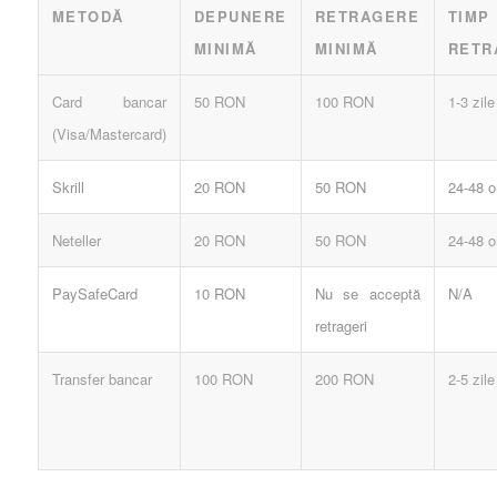
METODĂ
DEPUNERE
RETRAGERE
TIMP
MINIMĂ
MINIMĂ
RETR
Card bancar
50 RON
100 RON
1-3 zile
(Visa/Mastercard)
Skrill
20 RON
50 RON
24-48 o
Neteller
20 RON
50 RON
24-48 o
PaySafeCard
10 RON
Nu se acceptă
N/A
retrageri
Transfer bancar
100 RON
200 RON
2-5 zile