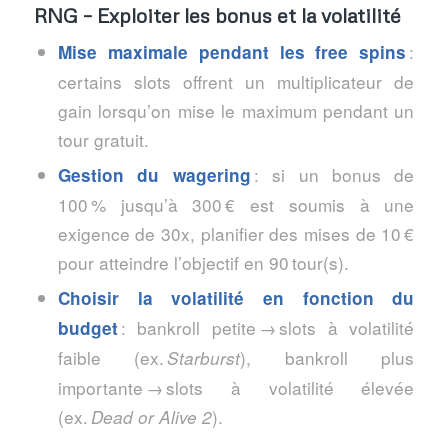
RNG – Exploiter les bonus et la volatilité
:
Mise maximale pendant les free spins
certains slots offrent un multiplicateur de
gain lorsqu’on mise le maximum pendant un
tour gratuit.
: si un bonus de
Gestion du wagering
100 % jusqu’à 300 € est soumis à une
exigence de 30x, planifier des mises de 10 €
pour atteindre l’objectif en 90 tour(s).
Choisir la volatilité en fonction du
: bankroll petite → slots à volatilité
budget
faible (ex.
), bankroll plus
Starburst
importante → slots à volatilité élevée
(ex.
).
Dead or Alive 2