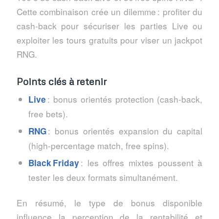
Cette combinaison crée un dilemme : profiter du
cash‑back pour sécuriser les parties Live ou
exploiter les tours gratuits pour viser un jackpot
RNG.
Points clés à retenir
: bonus orientés protection (cash‑back,
Live
free bets).
: bonus orientés expansion du capital
RNG
(high‑percentage match, free spins).
: les offres mixtes poussent à
Black Friday
tester les deux formats simultanément.
En résumé, le type de bonus disponible
influence la perception de la rentabilité et