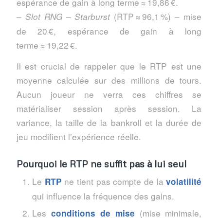
espérance de gain à long terme ≈ 19,86 €.
–
(RTP ≈ 96,1 %) – mise
Slot RNG – Starburst
de 20 €, espérance de gain à long
terme ≈ 19,22 €.
Il est crucial de rappeler que le RTP est une
moyenne calculée sur des millions de tours.
Aucun joueur ne verra ces chiffres se
matérialiser session après session. La
variance, la taille de la bankroll et la durée de
jeu modifient l’expérience réelle.
Pourquoi le RTP ne suffit pas à lui seul
Le
ne tient pas compte de la
RTP
volatilité
qui influence la fréquence des gains.
Les
(mise minimale,
conditions de mise