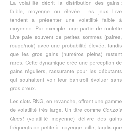
La volatilité décrit la distribution des gains :
faible, moyenne ou élevée. Les jeux Live
tendent à présenter une volatilité faible à
moyenne. Par exemple, une partie de roulette
Live paie souvent de petites sommes (paires,
rouge/noir) avec une probabilité élevée, tandis
que les gros gains (numéros pleins) restent
rares. Cette dynamique crée une perception de
gains réguliers, rassurante pour les débutants
qui souhaitent voir leur bankroll évoluer sans
gros creux.
Les slots RNG, en revanche, offrent une gamme
de volatilité très large. Un titre comme
Gonzo’s
(volatilité moyenne) délivre des gains
Quest
fréquents de petite à moyenne taille, tandis que