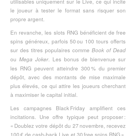
utilisables uniquement sur le Live, ce qui incite
le joueur à tester le format sans risquer son
propre argent.
En revanche, les slots RNG bénéficient de free
spins généreux, parfois 50 ou 100 tours offerts
sur des titres populaires comme
Book of Dead
ou
. Les bonus de bienvenue sur
Mega Joker
les RNG peuvent atteindre 300 % du premier
dépôt, avec des montants de mise maximale
plus élevés, ce qui attire les joueurs cherchant
à maximiser le capital initial.
Les campagnes Black Friday amplifient ces
incitations. Une offre typique peut proposer :
« Doublez votre dépôt du 27 novembre, recevez
100 € de cash‑back Live et 30 free spins RNG ».