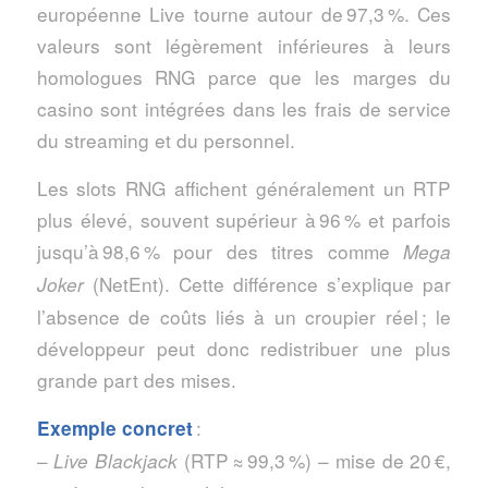
européenne Live tourne autour de 97,3 %. Ces
valeurs sont légèrement inférieures à leurs
homologues RNG parce que les marges du
casino sont intégrées dans les frais de service
du streaming et du personnel.
Les slots RNG affichent généralement un RTP
plus élevé, souvent supérieur à 96 % et parfois
jusqu’à 98,6 % pour des titres comme
Mega
(NetEnt). Cette différence s’explique par
Joker
l’absence de coûts liés à un croupier réel ; le
développeur peut donc redistribuer une plus
grande part des mises.
:
Exemple concret
–
(RTP ≈ 99,3 %) – mise de 20 €,
Live Blackjack