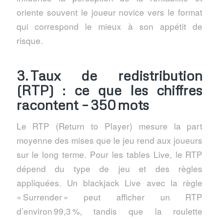
oriente souvent le joueur novice vers le format
qui correspond le mieux à son appétit de
risque.
3. Taux de redistribution
(RTP) : ce que les chiffres
racontent – 350 mots
Le RTP (Return to Player) mesure la part
moyenne des mises que le jeu rend aux joueurs
sur le long terme. Pour les tables Live, le RTP
dépend du type de jeu et des règles
appliquées. Un blackjack Live avec la règle
« Surrender » peut afficher un RTP
d’environ 99,3 %, tandis que la roulette