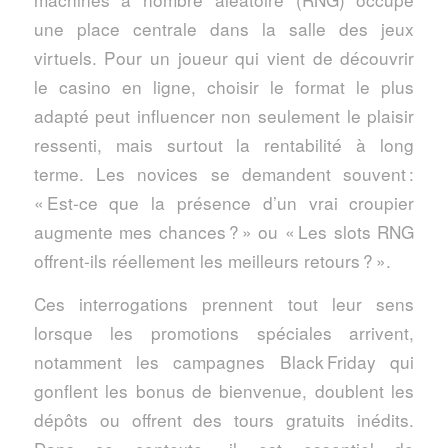
une place centrale dans la salle des jeux
virtuels. Pour un joueur qui vient de découvrir
le casino en ligne, choisir le format le plus
adapté peut influencer non seulement le plaisir
ressenti, mais surtout la rentabilité à long
terme. Les novices se demandent souvent :
« Est‑ce que la présence d’un vrai croupier
augmente mes chances ? » ou « Les slots RNG
offrent‑ils réellement les meilleurs retours ? ».
Ces interrogations prennent tout leur sens
lorsque les promotions spéciales arrivent,
notamment les campagnes Black Friday qui
gonflent les bonus de bienvenue, doublent les
dépôts ou offrent des tours gratuits inédits.