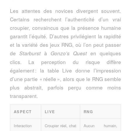
Les attentes des novices divergent souvent.
Certains recherchent l’authenticité d’un vrai
croupier, convaincus que la présence humaine
garantit l’équité. D’autres privilégient la rapidité
et la variété des jeux RNG, où l’on peut passer
de
à
en quelques
Starburst
Gonzo’s Quest
clics. La perception du risque diffère
également : la table Live donne l’impression
d’une partie « réelle », alors que le RNG semble
plus abstrait, parfois perçu comme moins
transparent.
ASPECT
LIVE
RNG
Interaction
Croupier réel, chat
Aucun humain,