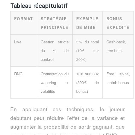
Tableau récapitulatif
FORMAT
STRATÉGIE
EXEMPLE
BONUS
PRINCIPALE
DE MISE
EXPLOITÉ
Live
Gestion stricte
5 % du total
Cash‑back,
du % de
(10 € sur
free bets
bankroll
200 €)
RNG
Optimisation du
10 € sur 30x
Free spins,
wagering +
(300 € de
match bonus
volatilité
bonus)
En appliquant ces techniques, le joueur
débutant peut réduire l’effet de la variance et
augmenter la probabilité de sortir gagnant, que