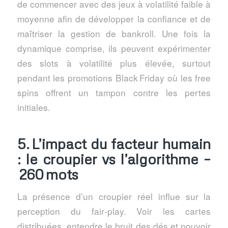
de commencer avec des jeux à volatilité faible à
moyenne afin de développer la confiance et de
maîtriser la gestion de bankroll. Une fois la
dynamique comprise, ils peuvent expérimenter
des slots à volatilité plus élevée, surtout
pendant les promotions Black Friday où les free
spins offrent un tampon contre les pertes
initiales.
5. L’impact du facteur humain
: le croupier vs l’algorithme –
260 mots
La présence d’un croupier réel influe sur la
perception du fair‑play. Voir les cartes
distribuées, entendre le bruit des dés et pouvoir