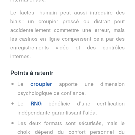
Le facteur humain peut aussi introduire des
biais : un croupier pressé ou distrait peut
accidentellement commettre une erreur, mais
les casinos en ligne compensent cela par des
enregistrements vidéo et des contrôles
internes.
Points à retenir
Le
apporte une dimension
croupier
psychologique de confiance.
Le
bénéficie d’une certification
RNG
indépendante garantissant l’aléa.
Les deux formats sont sécurisés, mais le
choix dépend du confort personnel du