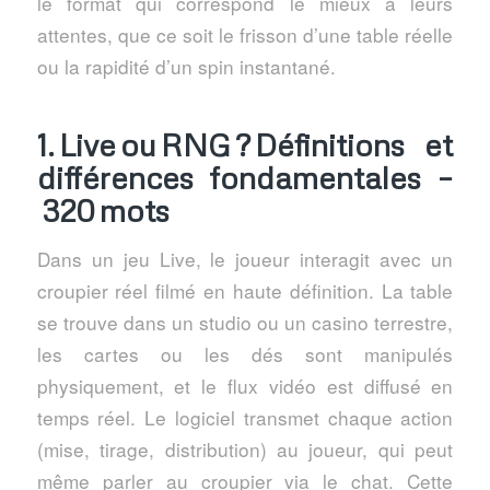
le format qui correspond le mieux à leurs
attentes, que ce soit le frisson d’une table réelle
ou la rapidité d’un spin instantané.
1. Live ou RNG ? Définitions et
différences fondamentales –
320 mots
Dans un jeu Live, le joueur interagit avec un
croupier réel filmé en haute définition. La table
se trouve dans un studio ou un casino terrestre,
les cartes ou les dés sont manipulés
physiquement, et le flux vidéo est diffusé en
temps réel. Le logiciel transmet chaque action
(mise, tirage, distribution) au joueur, qui peut
même parler au croupier via le chat. Cette