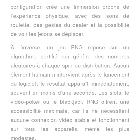
configuration crée une immersion proche de
l’expérience physique, avec des sons de
roulette, des gestes du dealer et la possibilité
de voir les jetons se déplacer.
À l’inverse, un jeu RNG repose sur un
algorithme certifié qui génère des nombres
aléatoires à chaque spin ou distribution. Aucun
élément humain n’intervient après le lancement
du logiciel ; le résultat apparaît immédiatement,
souvent en moins d’une seconde. Les slots, le
vidéo‑poker ou le blackjack RNG offrent une
accessibilité maximale, car ils ne nécessitent
aucune connexion vidéo stable et fonctionnent
sur tous les appareils, même les plus
modestes.