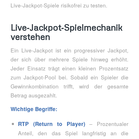
Live‑Jackpot‑Spiele risikofrei zu testen.
Live‑Jackpot‑Spielmechanik
verstehen
Ein Live‑Jackpot ist ein progressiver Jackpot,
der sich über mehrere Spiele hinweg erhöht.
Jeder Einsatz trägt einen kleinen Prozentsatz
zum Jackpot‑Pool bei. Sobald ein Spieler die
Gewinnkombination trifft, wird der gesamte
Betrag ausgezahlt.
Wichtige Begriffe:
– Prozentualer
RTP (Return to Player)
Anteil, den das Spiel langfristig an die