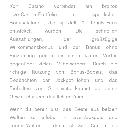
Xon Casino verbindet ein breites
Live‑Casino‑Portfolio mit sportlichen
Bonusaktionen, die speziell für Tennis‑Fans
entwickelt wurden. Die schnellen
Auszahlungen, der großzügige
Willkommensbonus und der Bonus ohne
Einzahlung geben dir einen klaren Vorteil
gegenüber vielen Mitbewerbern. Durch die
richtige Nutzung von Bonus‑Boosts, das
Beobachten der Jackpot‑Höhen und das
Einhalten von Spiellimits kannst du deine
Gewinnchancen deutlich erhöhen.
Wenn du bereit bist, das Beste aus beiden
Welten zu erleben – Live‑Jackpots und
Tennis‑Wetten – dann ist Xon Casino die