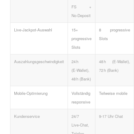
FS +
No‑Deposit
Live‑Jackpot‑Auswahl
15+
8 progressive
progressive
Slots
Slots
Auszahlungsgeschwindigkeit
24 h
48 h (E‑Wallet),
(E‑Wallet),
72 h (Bank)
48 h (Bank)
Mobile‑Optimierung
Vollständig
Teilweise mobile
responsive
Kundenservice
24/7
9‑17 Uhr Chat
Live‑Chat,
Telefon