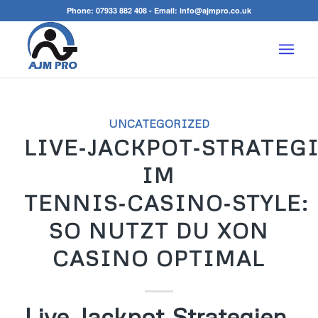
Phone:
07933 882 408
- Email:
info@ajmpro.co.uk
UNCATEGORIZED
LIVE‑JACKPOT‑STRATEG
IM
TENNIS‑CASINO‑STYLE:
SO NUTZT DU XON
CASINO OPTIMAL
Live‑Jackpot‑Strategien