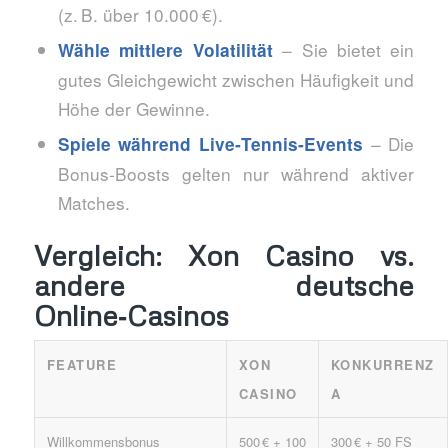
(z. B. über 10.000 €).
– Sie bietet ein
Wähle mittlere Volatilität
gutes Gleichgewicht zwischen Häufigkeit und
Höhe der Gewinne.
– Die
Spiele während Live‑Tennis‑Events
Bonus‑Boosts gelten nur während aktiver
Matches.
Vergleich: Xon Casino vs.
andere deutsche
Online‑Casinos
FEATURE
XON
KONKURRENZ
CASINO
A
Willkommensbonus
500 € + 100
300 € + 50 FS