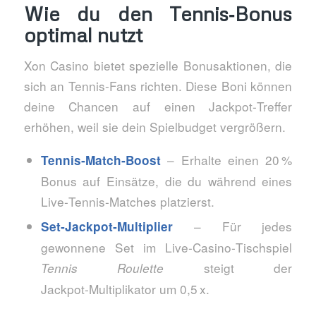
Wie du den Tennis‑Bonus
optimal nutzt
Xon Casino bietet spezielle Bonusaktionen, die
sich an Tennis‑Fans richten. Diese Boni können
deine Chancen auf einen Jackpot‑Treffer
erhöhen, weil sie dein Spielbudget vergrößern.
– Erhalte einen 20 %
Tennis‑Match‑Boost
Bonus auf Einsätze, die du während eines
Live‑Tennis‑Matches platzierst.
– Für jedes
Set‑Jackpot‑Multiplier
gewonnene Set im Live‑Casino‑Tischspiel
steigt der
Tennis Roulette
Jackpot‑Multiplikator um 0,5 x.