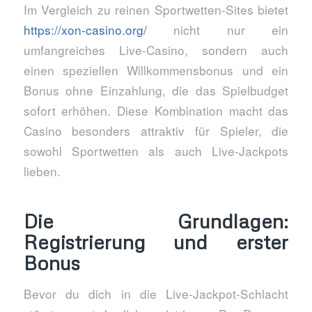
Im Vergleich zu reinen Sportwetten‑Sites bietet
https://xon-casino.org/
nicht nur ein
umfangreiches Live‑Casino, sondern auch
einen speziellen Willkommensbonus und ein
Bonus ohne Einzahlung, die das Spielbudget
sofort erhöhen. Diese Kombination macht das
Casino besonders attraktiv für Spieler, die
sowohl Sportwetten als auch Live‑Jackpots
lieben.
Die Grundlagen:
Registrierung und erster
Bonus
Bevor du dich in die Live‑Jackpot‑Schlacht