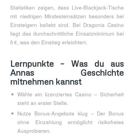
Statistiken zeigen, dass Live‑Blackjack‑Tische
mit niedrigen Mindesteinsätzen besonders bei
Einsteigern beliebt sind. Bei Dragonia Casino
liegt das durchschnittliche Einsatzminimum bei
5 €, was den Einstieg erleichtert.
Lernpunkte – Was du aus
Annas Geschichte
mitnehmen kannst
Wähle ein lizenziertes Casino – Sicherheit
steht an erster Stelle.
Nutze Bonus‑Angebote klug – Der Bonus
ohne Einzahlung ermöglicht risikofreies
Ausprobieren.