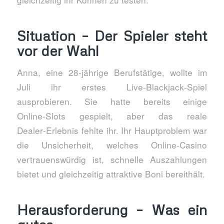
Situation – Der Spieler steht
vor der Wahl
Anna, eine 28‑jährige Berufstätige, wollte im
Juli ihr erstes Live‑Blackjack‑Spiel
ausprobieren. Sie hatte bereits einige
Online‑Slots gespielt, aber das reale
Dealer‑Erlebnis fehlte ihr. Ihr Hauptproblem war
die Unsicherheit, welches Online‑Casino
vertrauenswürdig ist, schnelle Auszahlungen
bietet und gleichzeitig attraktive Boni bereithält.
Herausforderung – Was ein