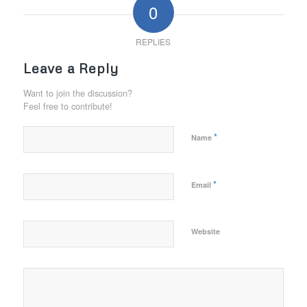
0
REPLIES
Leave a Reply
Want to join the discussion?
Feel free to contribute!
*
Name
*
Email
Website