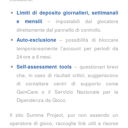
Limiti di deposito giornalieri, settimanali
– impostabili dal giocatore
e mensili
direttamente dal pannello di controllo.
– possibilità di bloccare
Auto‑esclusione
temporaneamente l’account per periodi da
24 ore a 6 mesi.
– questionari brevi
Self‑assessment tools
che, in caso di risultati critici, suggeriscono
di contattare centri di supporto come
GamCare o il Servizio Nazionale per la
Dipendenza da Gioco.
Il sito Summa Project, pur non essendo un
operatore di gioco, raccoglie link utili a risorse