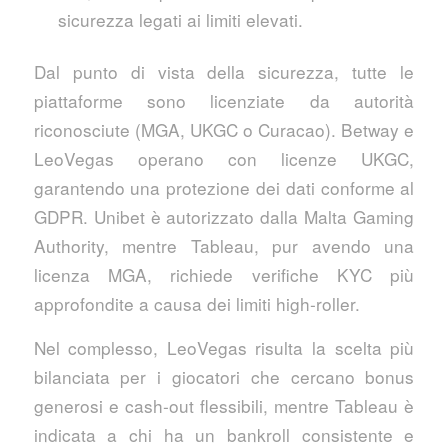
sicurezza legati ai limiti elevati.
Dal punto di vista della sicurezza, tutte le
piattaforme sono licenziate da autorità
riconosciute (MGA, UKGC o Curacao). Betway e
LeoVegas operano con licenze UKGC,
garantendo una protezione dei dati conforme al
GDPR. Unibet è autorizzato dalla Malta Gaming
Authority, mentre Tableau, pur avendo una
licenza MGA, richiede verifiche KYC più
approfondite a causa dei limiti high‑roller.
Nel complesso, LeoVegas risulta la scelta più
bilanciata per i giocatori che cercano bonus
generosi e cash‑out flessibili, mentre Tableau è
indicata a chi ha un bankroll consistente e