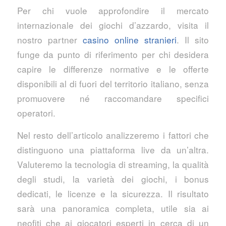
Per chi vuole approfondire il mercato
internazionale dei giochi d’azzardo, visita il
nostro partner
casino online stranieri
. Il sito
funge da punto di riferimento per chi desidera
capire le differenze normative e le offerte
disponibili al di fuori del territorio italiano, senza
promuovere né raccomandare specifici
operatori.
Nel resto dell’articolo analizzeremo i fattori che
distinguono una piattaforma live da un’altra.
Valuteremo la tecnologia di streaming, la qualità
degli studi, la varietà dei giochi, i bonus
dedicati, le licenze e la sicurezza. Il risultato
sarà una panoramica completa, utile sia ai
neofiti che ai giocatori esperti in cerca di un