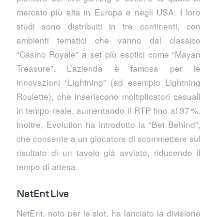
mercato più alta in Europa e negli USA. I loro
studi sono distribuiti in tre continenti, con
ambienti tematici che vanno dal classico
“Casino Royale” a set più esotici come “Mayan
Treasure”. L’azienda è famosa per le
innovazioni “Lightning” (ad esempio Lightning
Roulette), che inseriscono moltiplicatori casuali
in tempo reale, aumentando il RTP fino al 97 %.
Inoltre, Evolution ha introdotto la “Bet Behind”,
che consente a un giocatore di scommettere sul
risultato di un tavolo già avviato, riducendo il
tempo di attesa.
NetEnt Live
NetEnt, noto per le slot, ha lanciato la divisione