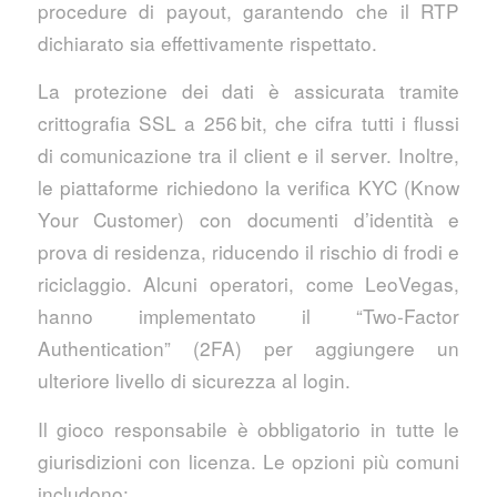
procedure di payout, garantendo che il RTP
dichiarato sia effettivamente rispettato.
La protezione dei dati è assicurata tramite
crittografia SSL a 256 bit, che cifra tutti i flussi
di comunicazione tra il client e il server. Inoltre,
le piattaforme richiedono la verifica KYC (Know
Your Customer) con documenti d’identità e
prova di residenza, riducendo il rischio di frodi e
riciclaggio. Alcuni operatori, come LeoVegas,
hanno implementato il “Two‑Factor
Authentication” (2FA) per aggiungere un
ulteriore livello di sicurezza al login.
Il gioco responsabile è obbligatorio in tutte le
giurisdizioni con licenza. Le opzioni più comuni
includono: