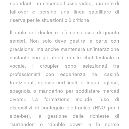
ridondanti: un secondo flusso video, una rete di
fail‑over e persino una linea satellitare di
riserva per le situazioni più critiche.
Il ruolo del dealer è più complesso di quanto
sembri. Non solo deve gestire le carte con
precisione, ma anche mantenere un’interazione
costante con gli utenti tramite chat testuale o
vocale. I croupier sono selezionati tra
professionisti con esperienza nei casinò
tradizionali, spesso certificati in lingua inglese,
spagnola o mandarino per soddisfare mercati
diversi. La formazione include l’uso di
dispositivi di conteggio elettronico (RNG per i
side‑bet), la gestione delle richieste di
“surrender” o “double down” e le norme