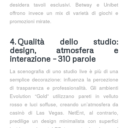
desidera tavoli esclusivi. Betway e Unibet
offrono invece un mix di varietà di giochi e
promozioni mirate.
4. Qualità dello studio:
design, atmosfera e
interazione – 310 parole
La scenografia di uno studio live è più di una
semplice decorazione: influenza la percezione
di trasparenza e professionalità. Gli ambienti
Evolution “Gold” utilizzano pareti in velluto
rosso e luci soffuse, creando un’atmosfera da
casinò di Las Vegas. NetEnt, al contrario,
predilige un design minimalista con superfici