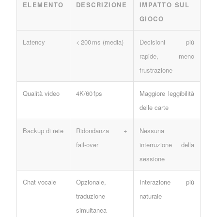
ELEMENTO
DESCRIZIONE
IMPATTO SUL
GIOCO
Latency
< 200 ms (media)
Decisioni più
rapide, meno
frustrazione
Qualità video
4K/60 fps
Maggiore leggibilità
delle carte
Backup di rete
Ridondanza +
Nessuna
fail‑over
interruzione della
sessione
Chat vocale
Opzionale,
Interazione più
traduzione
naturale
simultanea