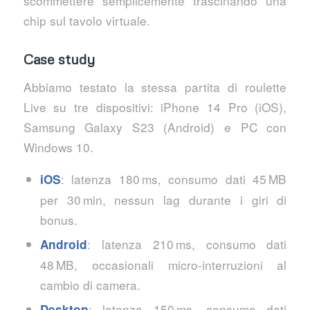
scommettere semplicemente trascinando una
chip sul tavolo virtuale.
Case study
Abbiamo testato la stessa partita di roulette
Live su tre dispositivi: iPhone 14 Pro (iOS),
Samsung Galaxy S23 (Android) e PC con
Windows 10.
: latenza 180 ms, consumo dati 45 MB
iOS
per 30 min, nessun lag durante i giri di
bonus.
: latenza 210 ms, consumo dati
Android
48 MB, occasionali micro‑interruzioni al
cambio di camera.
: latenza 150 ms, consumo dati
Desktop