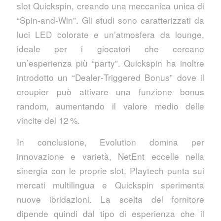
slot Quickspin, creando una meccanica unica di
“Spin‑and‑Win”. Gli studi sono caratterizzati da
luci LED colorate e un’atmosfera da lounge,
ideale per i giocatori che cercano
un’esperienza più “party”. Quickspin ha inoltre
introdotto un “Dealer‑Triggered Bonus” dove il
croupier può attivare una funzione bonus
random, aumentando il valore medio delle
vincite del 12 %.
In conclusione, Evolution domina per
innovazione e varietà, NetEnt eccelle nella
sinergia con le proprie slot, Playtech punta sui
mercati multilingua e Quickspin sperimenta
nuove ibridazioni. La scelta del fornitore
dipende quindi dal tipo di esperienza che il