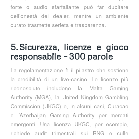
forte o audio sfarfallante può far dubitare
dell’onestà del dealer, mentre un ambiente
curato trasmette serietà e trasparenza.
5. Sicurezza, licenze e gioco
responsabile – 300 parole
La regolamentazione è il pilastro che sostiene
la credibilità di un live‑casino. Le licenze più
riconosciute includono la Malta Gaming
Authority (MGA), la United Kingdom Gambling
Commission (UKGC) e, in alcuni casi, Curacao
e l’Azerbaijan Gaming Authority per mercati
emergenti. Una licenza UKGC, per esempio,
richiede audit trimestrali sui RNG e sulle