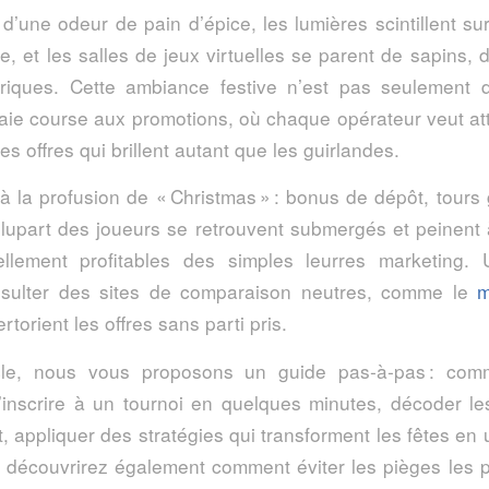
 d’une odeur de pain d’épice, les lumières scintillent s
e, et les salles de jeux virtuelles se parent de sapins, 
ques. Cette ambiance festive n’est pas seulement dé
ie course aux promotions, où chaque opérateur veut atti
es offres qui brillent autant que les guirlandes.
à la profusion de « Christmas » : bonus de dépôt, tours g
plupart des joueurs se retrouvent submergés et peinent 
ellement profitables des simples leurres marketing.
nsulter des sites de comparaison neutres, comme le
m
ertorient les offres sans parti pris.
cle, nous vous proposons un guide pas‑à‑pas : comm
 s’inscrire à un tournoi en quelques minutes, décoder le
t, appliquer des stratégies qui transforment les fêtes en
 découvrirez également comment éviter les pièges les p