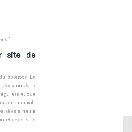
ssif.
r site de
 du sponsor. La
es Jeux ou de la
réguliers et que
n rôle crucial ;
s slots à haute
 où chaque spin
5 