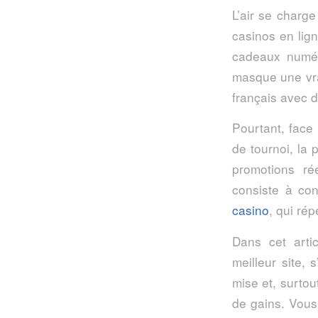
L’air se charge
casinos en lign
cadeaux numéri
masque une vra
français avec d
Pourtant, face 
de tournoi, la 
promotions ré
consiste à co
casino
, qui rép
Dans cet arti
meilleur site,
mise et, surtou
de gains. Vous