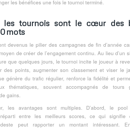
er les bénéfices une fois le tournoi terminé.
 les tournois sont le cœur des
60 mots
ont devenus le pilier des campagnes de fin d’année car 
moyen de créer de l’engagement continu. Au lieu d’un 
re que quelques jours, le tournoi incite le joueur à rev
 des points, augmenter son classement et viser le j
 génère du trafic régulier, renforce la fidélité et per
ux thématiques, souvent accompagnés de tours g
 de gains.
r, les avantages sont multiples. D’abord, le poo
réparti entre les meilleurs scores, ce qui signif
deste peut rapporter un montant intéressant. En