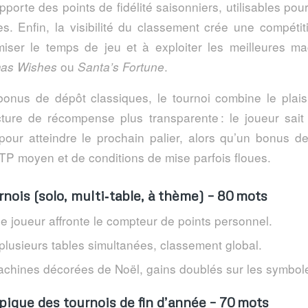
apporte des points de fidélité saisonniers, utilisables po
es. Enfin, la visibilité du classement crée une compéti
iser le temps de jeu et à exploiter les meilleures m
ou
.
mas Wishes
Santa’s Fortune
nus de dépôt classiques, le tournoi combine le plais
ture de récompense plus transparente : le joueur sai
re pour atteindre le prochain palier, alors qu’un bonus 
TP moyen et de conditions de mise parfois floues.
nois (solo, multi‑table, à thème) – 80 mots
e joueur affronte le compteur de points personnel.
: plusieurs tables simultanées, classement global.
achines décorées de Noël, gains doublés sur les symboles
pique des tournois de fin d’année – 70 mots