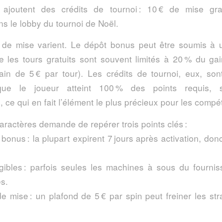
 ajoutent des crédits de tournoi : 10 € de mise grat
s le lobby du tournoi de Noël.
 de mise varient. Le dépôt bonus peut être soumis à
e les tours gratuits sont souvent limités à 20 % du ga
in de 5 € par tour). Les crédits de tournoi, eux, so
que le joueur atteint 100 % des points requis, 
 ce qui en fait l’élément le plus précieux pour les compét
 caractères demande de repérer trois points clés :
bonus : la plupart expirent 7 jours après activation, donc i
igibles : parfois seules les machines à sous du fournis
s.
de mise : un plafond de 5 € par spin peut freiner les st