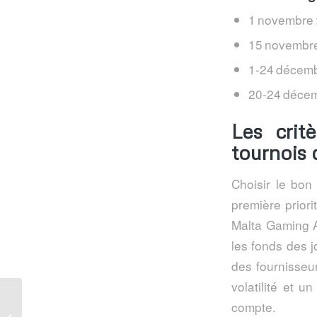
1 novembre 
15 novembre 
1‑24 décembr
20‑24 décemb
Les crit
tournois 
Choisir le bon
première priori
Malta Gaming Au
les fonds des j
des fournisseu
volatilité et 
Xon Casino Live‑Turniere: So holen
compte.
Sie das Maximum aus dem