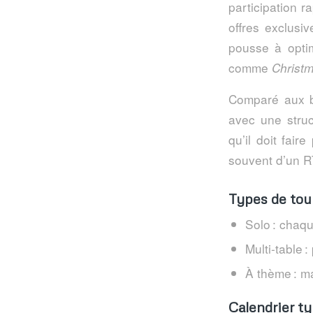
participation r
offres exclusiv
pousse à optim
comme
Christ
Comparé aux bo
avec une struc
qu’il doit fai
souvent d’un R
Types de tour
Solo : chaqu
Multi‑table 
À thème : m
Calendrier ty